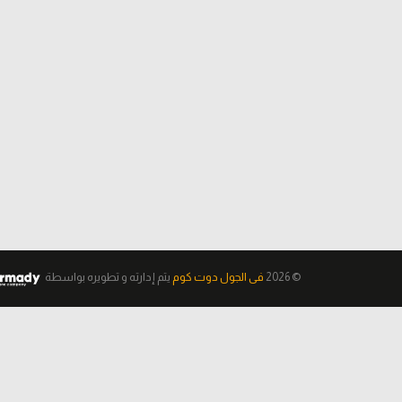
© 2026
فى الجول دوت كوم
يتم إدارته و تطويره
بواسطة