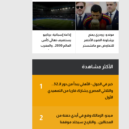
موندو: رودري يمنح
إذاعة إسبانية: برنابيو
برشلونة الضوء الأخضر
يستضيف نهائي كأس
للتفاوض مع مانشستر
العالم 2030.. والمغرب
سيتي
تنظم مونديال الأندية
2029
الأكثر مشاهدة
خبر في الجول - الأهلي يبدأ من دور الـ 32..
1
والثلاثي المصري يشارك قاريا من التمهيدي
الأول
ميدو: الزمالك وقع في أيدي حفنة من
2
المحتالين.. والتاريخ سيخلد موقفنا