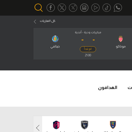
كل المباريات
مباريات ودية - أندية
-
-
أقسام خاصة
Gamers
موناكو
خيتافي
لم تبدأ
يكية
21:00
ميركاتو
تحقيق في الجول
تقرير في الجول
ت
الهدافون
تحليل في الجول
حكايات في الجول
كويز في الجول
فيديو في الجول