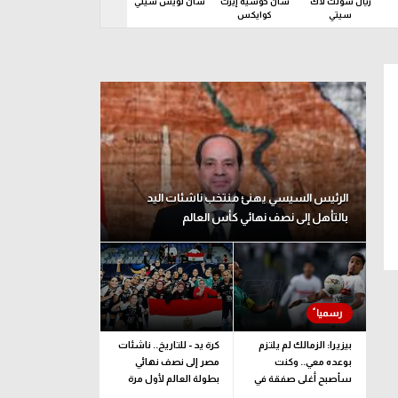
ريال سولت لاك
سان خوسيه إيرث
سان لويس سيتي
سبورتينج كانساس
سياتل س
سيتي
كوايكس
سيتي
د 09 أغسطس
الرئيس السيسي يهنئ منتخب ناشئات اليد
بالتأهل إلى نصف نهائي كأس العالم
بيزيرا: الزمالك لم يلتزم
كرة يد - للتاريخ.. ناشئات
بوعده معي.. وكنت
مصر إلى نصف نهائي
سأصبح أغلى صفقة في
بطولة العالم لأول مرة
تاريخ النادي