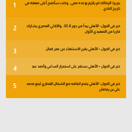
بيزيرا: الزمالك لم يلتزم بوعده معي.. وكنت سأصبح أغلى صفقة في
1
الوطن العربي
تاريخ النادي
في المونديال
خبر في الجول - الأهلي يبدأ من دور الـ 32.. والثلاثي المصري يشارك
2
رياضة نسائية
قاريا من التمهيدي الأول
آسيا
خبر في الجول – الأهلي يقرر الاستنغاء عن عمر كمال
3
أمريكا
ركن الألعاب
خبر في الجول – الأهلي يستقر على استمرار الساعي وأحمد عيد
4
خبر في الجول - الأهلي يتمم اتفاقه مع الشمال القطري لبيع محمد
5
أقسام خاصة
علي بن رمضان
Gamers
ميركاتو
تحقيق في الجول
تقرير في الجول