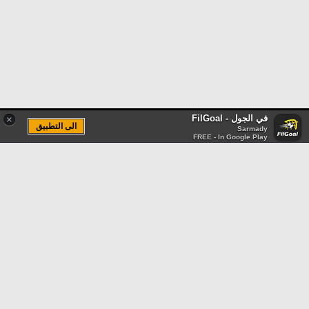
في الجول - FilGoal
×
الى التطبيق
Sarmady
FREE - In Google Play