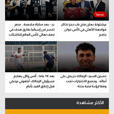
سعودي في الجول
الدوري الإنجليزي
برشلونة يعلن فتح باب حجز تذاكر
يد - بعد مباراة ملحمية.. مصر
الدوري الإسباني
مواجهة الأهلي في كأس خوان
تخسر من إسبانيا بفارق هدف في
جامبر
نصف نهائي كأس العالم للناشئات
دوري أبطال أوروبا
القسم الثاني
رياضات أخرى
أمم إفريقيا
حسين السيد: الزمالك حريص على
بعد 14 عاما.. أنس وائل يهاجم
كرة السلة الأمريكية
أبنائه.. وجميع الاختيارات تمت
مسؤولي الزمالك: أبلغوني برحيلي
وفقا لرؤية فنية بحتة
قبل إغلاق القيد بأيام
كرة سلة
كرة يد
الأكثر مشاهدة
كرة طائرة