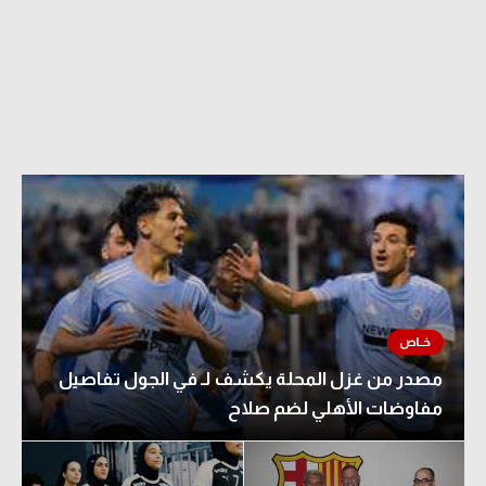
الدوري السعودي للمحترفين
دوري أبطال أوروبا
دوري أبطال إفريقيا
كل البطولات
أقسام
الكرة المصرية
الدوري المصري
مصدر من غزل المحلة يكشف لـ في الجول تفاصيل
الكرة الأوروبية
مفاوضات الأهلي لضم صلاح
الكرة الإفريقية
منتخب مصر