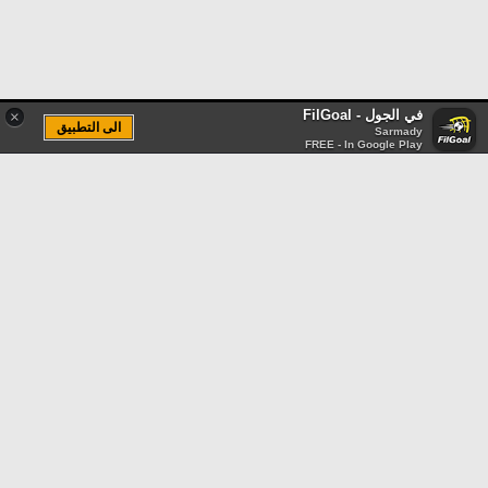
في الجول - FilGoal
×
الى التطبيق
Sarmady
FREE - In Google Play