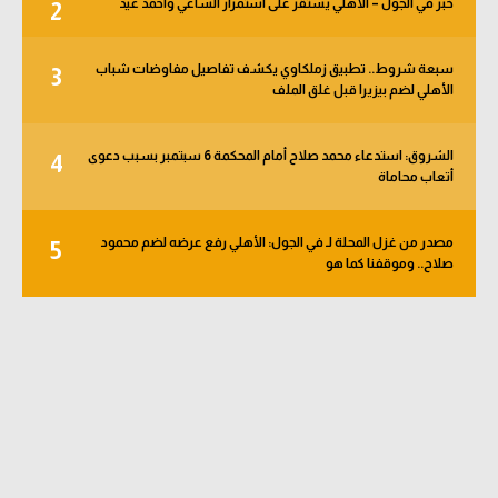
خبر في الجول – الأهلي يستقر على استمرار الساعي وأحمد عيد
2
الوطن العربي
في المونديال
سبعة شروط.. تطبيق زملكاوي يكشف تفاصيل مفاوضات شباب
3
الأهلي لضم بيزيرا قبل غلق الملف
رياضة نسائية
آسيا
الشروق: استدعاء محمد صلاح أمام المحكمة 6 سبتمبر بسبب دعوى
4
أتعاب محاماة
أمريكا
مصدر من غزل المحلة لـ في الجول: الأهلي رفع عرضه لضم محمود
ركن الألعاب
5
صلاح.. وموقفنا كما هو
أقسام خاصة
Gamers
ميركاتو
تحقيق في الجول
تقرير في الجول