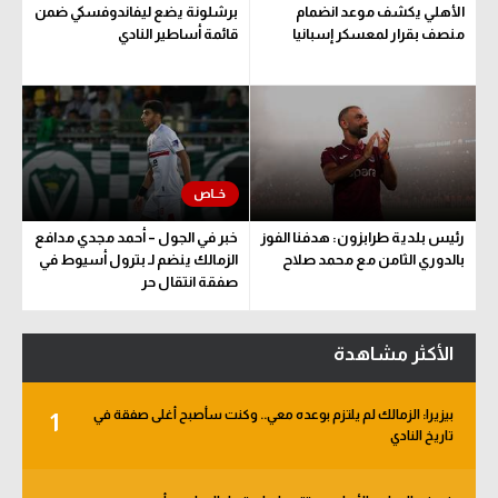
الأهلي يكشف موعد انضمام
برشلونة يضع ليفاندوفسكي ضمن
سعودي في الجول
منصف بقرار لمعسكر إسبانيا
قائمة أساطير النادي
الدوري الإنجليزي
الدوري الإسباني
دوري أبطال أوروبا
القسم الثاني
رئيس بلدية طرابزون: هدفنا الفوز
خبر في الجول – أحمد مجدي مدافع
رياضات أخرى
بالدوري الثامن مع محمد صلاح
الزمالك ينضم لـ بترول أسيوط في
صفقة انتقال حر
أمم إفريقيا
كرة السلة الأمريكية
الأكثر مشاهدة
كرة سلة
بيزيرا: الزمالك لم يلتزم بوعده معي.. وكنت سأصبح أغلى صفقة في
1
كرة يد
تاريخ النادي
كرة طائرة