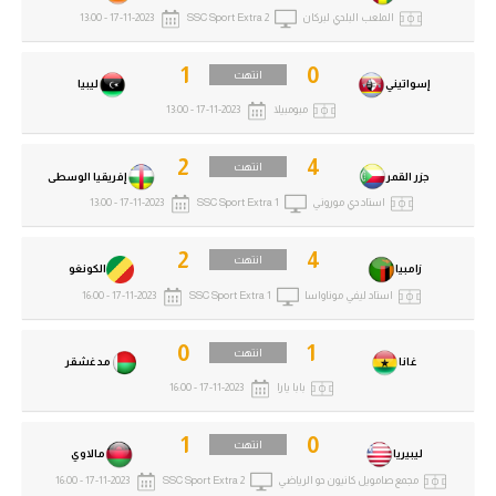
الملعب البلدي لبركان
SSC Sport Extra 2
17-11-2023 - 13:00
الوطن العربي
في المونديال
1
0
انتهت
إسواتيني
ليبيا
رياضة نسائية
مبومبيلا
17-11-2023 - 13:00
آسيا
2
4
انتهت
جزر القمر
إفريقيا الوسطى
أمريكا
استاد دي موروني
SSC Sport Extra 1
17-11-2023 - 13:00
ركن الألعاب
2
4
انتهت
زامبيا
الكونغو
استاد ليفي موناواسا
SSC Sport Extra 1
17-11-2023 - 16:00
أقسام خاصة
0
1
Gamers
انتهت
غانا
مدغشقر
بابا يارا
17-11-2023 - 16:00
ميركاتو
تحقيق في الجول
1
0
انتهت
ليبيريا
مالاوي
تقرير في الجول
مجمع صامويل كانيون دو الرياضي
SSC Sport Extra 2
17-11-2023 - 16:00