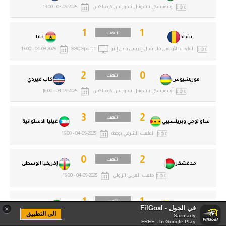
أوليمبيسكي ناشونال سبورتس كومبلكس
03-09-2025 - 13:00
1
1
انتهت
تشاد
غانا
الملعب الأولمبي ماريشال إدريس ديبي إتنو
SSC Sport 1
04-09-2025 - 13:00
2
0
انتهت
موريشيوس
كاب فيردي
أوليمبيسكي ناشونال سبورتس كومبلكس
04-09-2025 - 16:00
3
2
انتهت
ساو تومي وبرينسيبي
غينيا الاستوائية
الملعب الشرفي بوجدة
04-09-2025 - 16:00
0
2
انتهت
مدغشقر
إفريقيا الوسطى
ملعب العربي الزاولي
04-09-2025 - 16:00
1
1
انتهت
غينيا بيساو
سيراليون
في الجول - FilGoal
×
الى التطبيق
Sarmady
الملعب الوطني 24 سبتمبر
04-09-2025 - 16:00
FREE - In Google Play