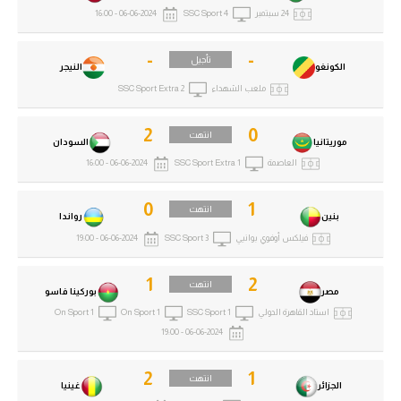
24 سبتمبر
SSC Sport 4
06-06-2024 - 16:00
-
-
تأجيل
الكونغو
النيجر
ملعب الشهداء
SSC Sport Extra 2
2
0
انتهت
موريتانيا
السودان
العاصمة
SSC Sport Extra 1
06-06-2024 - 16:00
0
1
انتهت
بنين
رواندا
فيلكس أوفوي بوانيي
SSC Sport 3
06-06-2024 - 19:00
1
2
انتهت
مصر
بوركينا فاسو
استاد القاهرة الدولي
SSC Sport 1
On Sport 1
On Sport 1
06-06-2024 - 19:00
2
1
انتهت
الجزائر
غينيا