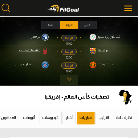
أمس
اليوم
غدا
-
-
تشايكور ريزه سبور
بيراميدز
لم تبدأ
محتوى إخباري
محتوى إخباري
15:00
الرئيسية
الرئيسية
-
-
برشلونة
نوتنجهام فورست
لم تبدأ
22:00
أخبار
أخبار
-
-
مانشستر يونايتد
باريس سان جيرمان
لم تبدأ
18:00
مباريات
مباريات
ميركاتو
ميركاتو
تصفيات كأس العالم - إفريقيا
فانتازي في الجول
فانتازي في الجول
مسابقة التوقعات
مسابقة التوقعات
نظرة عامة
الترتيب
مباريات
أخبار
فيديوهات
ألبومات
الهدافون
فيديوهات
فيديوهات
عدسات
عدسات