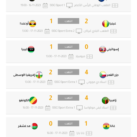
الوطن العربي
الملعب الوطني للرأس الأخضر
SSC Sport 1
16-11-2023 - 19:00
في المونديال
1
2
انتهت
غينيا
أوغندا
رياضة نسائية
الملعب البلدي لبركان
SSC Sport Extra 2
17-11-2023 - 13:00
آسيا
1
0
انتهت
إسواتيني
ليبيا
أمريكا
مبومبيلا
17-11-2023 - 13:00
ركن الألعاب
2
4
انتهت
جزر القمر
إفريقيا الوسطى
استاد دي موروني
SSC Sport Extra 1
17-11-2023 - 13:00
أقسام خاصة
Gamers
2
4
انتهت
زامبيا
الكونغو
استاد ليفي موناواسا
SSC Sport Extra 1
17-11-2023 - 16:00
ميركاتو
تحقيق في الجول
0
1
انتهت
غانا
مدغشقر
تقرير في الجول
بابا يارا
17-11-2023 - 16:00