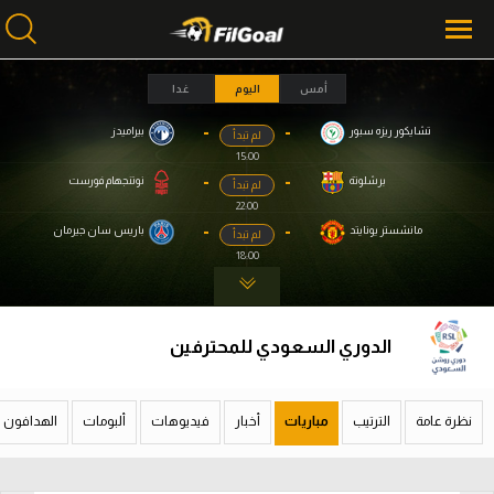
أمس
اليوم
غدا
-
-
تشايكور ريزه سبور
بيراميدز
لم تبدأ
محتوى إخباري
محتوى إخباري
15:00
الرئيسية
الرئيسية
-
-
برشلونة
نوتنجهام فورست
لم تبدأ
22:00
أخبار
أخبار
-
-
مانشستر يونايتد
باريس سان جيرمان
لم تبدأ
18:00
مباريات
مباريات
ميركاتو
ميركاتو
الدوري السعودي للمحترفين
فانتازي في الجول
فانتازي في الجول
مسابقة التوقعات
مسابقة التوقعات
نظرة عامة
الترتيب
مباريات
أخبار
فيديوهات
ألبومات
الهدافون
فيديوهات
فيديوهات
عدسات
عدسات