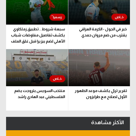
سعودي في الجول
الدوري الإنجليزي
خبر في الجول - الكرمة العراقي
سبعة شروط.. تطبيق زملكاوي
الدوري الإسباني
يقترب من ضم مروان حمدي
يكشف تفاصيل مفاوضات شباب
الأهلي لضم بيزيرا قبل غلق الملف
دوري أبطال أوروبا
القسم الثاني
رياضات أخرى
أمم إفريقيا
تقرير تركي يكشف موعد الظهور
منتخب السويس بتروجت يضم
كرة السلة الأمريكية
الأول لصلاح مع طرابزون
الفلسطيني عبد الهادي راشد
كرة سلة
كرة يد
الأكثر مشاهدة
كرة طائرة