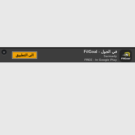
في الجول - FilGoal
×
الى التطبيق
Sarmady
FREE - In Google Play