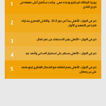
بيزيرا: الزمالك لم يلتزم بوعده معي.. وكنت سأصبح أغلى صفقة في
1
الوطن العربي
تاريخ النادي
في المونديال
خبر في الجول - الأهلي يبدأ من دور الـ 32.. والثلاثي المصري يشارك
2
رياضة نسائية
قاريا من التمهيدي الأول
آسيا
خبر في الجول – الأهلي يقرر الاستنغاء عن عمر كمال
3
أمريكا
ركن الألعاب
خبر في الجول – الأهلي يستقر على استمرار الساعي وأحمد عيد
4
خبر في الجول - الأهلي يتمم اتفاقه مع الشمال القطري لبيع محمد
5
أقسام خاصة
علي بن رمضان
Gamers
ميركاتو
تحقيق في الجول
تقرير في الجول