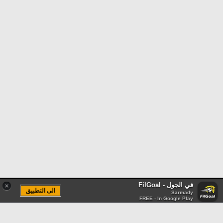
في الجول - FilGoal
×
الى التطبيق
Sarmady
FREE - In Google Play