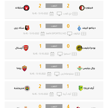
2
2
انتهت
فيينورد
ميتيلاند
دي كويب
.
13-10-2022 - 16:45
1
0
انتهت
دينامو كييف
ستاد رين
كراكوف
beIN SPORTS 2 HD
13-10-2022 - 16:45
1
0
انتهت
بودو/جليمت
أرسنال
اسبميرا
.
13-10-2022 - 16:45
1
1
انتهت
ريال بيتيس
روما
بينيتو فيامارين
.
13-10-2022 - 16:45
2
1
انتهت
أيك لارنكا
فنربخشة
آيك أرينا
.
13-10-2022 - 16:45
0
4
انتهت