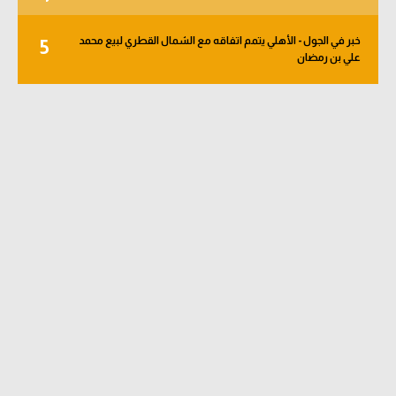
خبر في الجول - الأهلي يتمم اتفاقه مع الشمال القطري لبيع محمد
5
علي بن رمضان