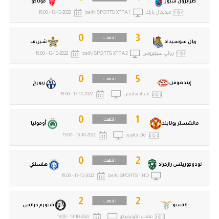
طرابزون سبور
موناكو
ميديكال بارك
beIN SPORTS XTRA 1
13-10-2022 - 19:00
0
3
انتهت
ريال سوسيداد
شيريف
ريالي سيجيروس
beIN SPORTS XTRA 2
13-10-2022 - 19:00
0
5
انتهت
إيندهوفن
زيورخ
استاد فيليبس
.
13-10-2022 - 19:00
0
1
انتهت
مانشستر يونايتد
أومونيا
أولد ترافورد
.
13-10-2022 - 19:00
0
2
انتهت
لودوجوريتس رازجراد
هلسنكي
13-10-2022 - 19:00
beIN SPORTS 1 HD
2
2
انتهت
لاتسيو
شتورم جراتس
ملعب الأوليمبيكو
.
13-10-2022 - 19:00