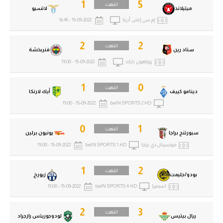
1
5
انتهت
ميتيلاند
لاتسيو
إم سي إتش أرينا
.
15-09-2022 - 16:45
2
2
انتهت
ستاد رين
فنربخشة
روزاهون بارك
.
15-09-2022 - 19:00
1
0
انتهت
دينامو كييف
أيك لارنكا
15-09-2022 - 19:00
beIN SPORTS 2 HD
0
1
انتهت
سبورتنج براجا
يونيون برلين
مونسيبال دي براجا
beIN SPORTS 1 HD
15-09-2022 - 19:00
1
2
انتهت
بودو/جليمت
زيورخ
اسبميرا
beIN SPORTS 4 HD
15-09-2022 - 19:00
2
3
انتهت
ريال بيتيس
لودوجوريتس رازجراد