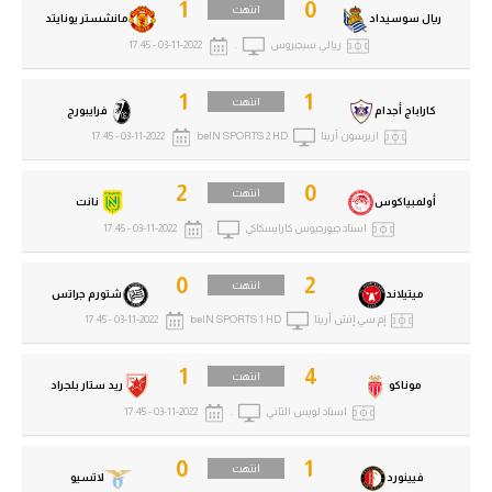
1
0
انتهت
ريال سوسيداد
مانشستر يونايتد
ريالي سيجيروس
.
03-11-2022 - 17:45
1
1
انتهت
كاراباج أجدام
فرايبورج
ازيرسون آرينا
beIN SPORTS 2 HD
03-11-2022 - 17:45
2
0
انتهت
أولمبياكوس
نانت
استاد جيورجيوس كارايسكاكي
.
03-11-2022 - 17:45
0
2
انتهت
ميتيلاند
شتورم جراتس
إم سي إتش أرينا
beIN SPORTS 1 HD
03-11-2022 - 17:45
1
4
انتهت
موناكو
ريد ستار بلجراد
استاد لويس الثاني
.
03-11-2022 - 17:45
0
1
انتهت
فيينورد
لاتسيو