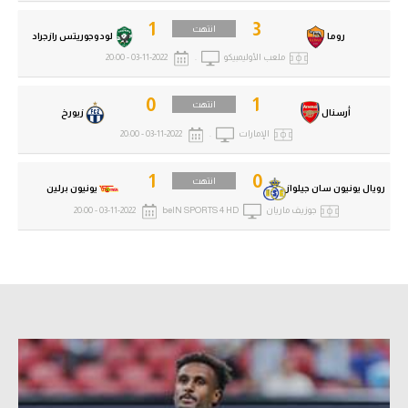
1
3
انتهت
روما
لودوجوريتس رازجراد
ملعب الأوليمبيكو
.
03-11-2022 - 20:00
0
1
انتهت
أرسنال
زيورخ
الإمارات
.
03-11-2022 - 20:00
1
0
انتهت
رويال يونيون سان جيلواز
يونيون برلين
جوزيف ماريان
beIN SPORTS 4 HD
03-11-2022 - 20:00