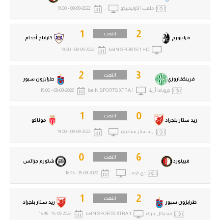
الوطن العربي
ملعب الأوليمبيكو
.
08-09-2022 - 19:00
في المونديال
1
2
انتهت
فرايبورج
كاراباج أجدام
رياضة نسائية
08-09-2022 - 19:00
beIN SPORTS 1 HD
آسيا
2
3
انتهت
فرينكفاروزي
طرابزون سبور
أمريكا
جروباما أرينا
beIN SPORTS XTRA 1
08-09-2022 - 19:00
ركن الألعاب
1
0
انتهت
ريد ستار بلجراد
موناكو
ريد ستار ستاديوم
.
08-09-2022 - 19:00
أقسام خاصة
Gamers
0
6
انتهت
فيينورد
شتورم جراتس
دي كويب
.
15-09-2022 - 16:45
ميركاتو
تحقيق في الجول
1
2
انتهت
طرابزون سبور
ريد ستار بلجراد
تقرير في الجول
ميديكال بارك
beIN SPORTS XTRA 1
15-09-2022 - 16:45