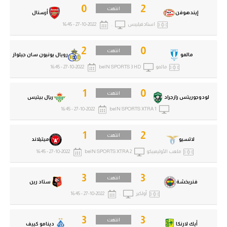
0
2
انتهت
إيندهوفن
أرسنال
استاد فيليبس
.
27-10-2022 - 16:45
2
0
انتهت
مالمو
رويال يونيون سان جيلواز
مالمو
beIN SPORTS 3 HD
27-10-2022 - 16:45
1
0
انتهت
لودوجوريتس رازجراد
ريال بيتيس
27-10-2022 - 16:45
beIN SPORTS XTRA 1
1
2
انتهت
لاتسيو
ميتيلاند
ملعب الأوليمبيكو
beIN SPORTS XTRA 2
27-10-2022 - 16:45
3
3
انتهت
فنربخشة
ستاد رين
أولكير
.
27-10-2022 - 16:45
3
3
انتهت
أيك لارنكا
دينامو كييف