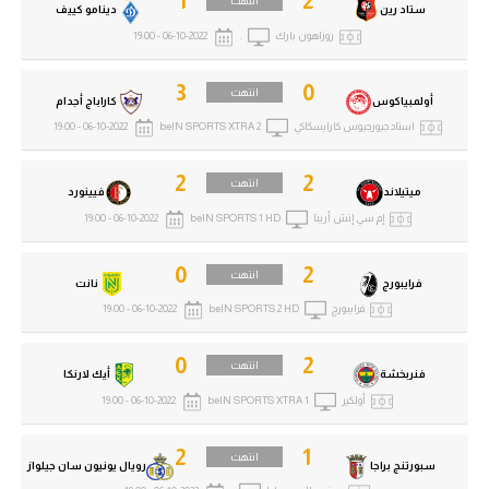
1
2
انتهت
ستاد رين
دينامو كييف
روزاهون بارك
.
06-10-2022 - 19:00
3
0
انتهت
أولمبياكوس
كاراباج أجدام
استاد جيورجيوس كارايسكاكي
beIN SPORTS XTRA 2
06-10-2022 - 19:00
2
2
انتهت
ميتيلاند
فيينورد
إم سي إتش أرينا
beIN SPORTS 1 HD
06-10-2022 - 19:00
0
2
انتهت
فرايبورج
نانت
فرايبورج
beIN SPORTS 2 HD
06-10-2022 - 19:00
0
2
انتهت
فنربخشة
أيك لارنكا
أولكير
beIN SPORTS XTRA 1
06-10-2022 - 19:00
2
1
انتهت
سبورتنج براجا
رويال يونيون سان جيلواز