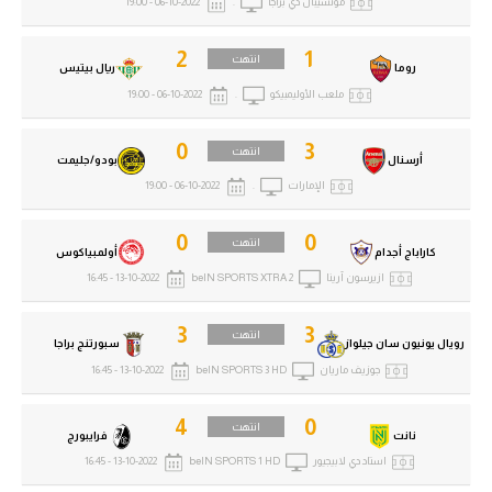
مونسيبال دي براجا
.
06-10-2022 - 19:00
2
1
انتهت
روما
ريال بيتيس
ملعب الأوليمبيكو
.
06-10-2022 - 19:00
0
3
انتهت
أرسنال
بودو/جليمت
الإمارات
.
06-10-2022 - 19:00
0
0
انتهت
كاراباج أجدام
أولمبياكوس
ازيرسون آرينا
beIN SPORTS XTRA 2
13-10-2022 - 16:45
3
3
انتهت
رويال يونيون سان جيلواز
سبورتنج براجا
جوزيف ماريان
beIN SPORTS 3 HD
13-10-2022 - 16:45
4
0
انتهت
نانت
فرايبورج
استاد دي لابيجيور
beIN SPORTS 1 HD
13-10-2022 - 16:45