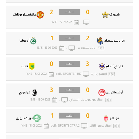
تحليل في الجول
2
0
انتهت
شيريف
مانشستر يونايتد
حكايات في الجول
15-09-2022 - 16:45
.
كويز في الجول
1
2
انتهت
ريال سوسيداد
أومونيا
فيديو في الجول
ريالي سيجيروس
.
15-09-2022 - 16:45
0
3
انتهت
كاراباج أجدام
نانت
ازيرسون آرينا
beIN SPORTS 1 HD
15-09-2022 - 16:45
3
0
انتهت
أولمبياكوس
فرايبورج
استاد جيورجيوس كارايسكاكي
.
15-09-2022 - 16:45
1
0
انتهت
موناكو
فرينكفاروزي
استاد لويس الثاني
beIN SPORTS XTRA 2
15-09-2022 - 16:45