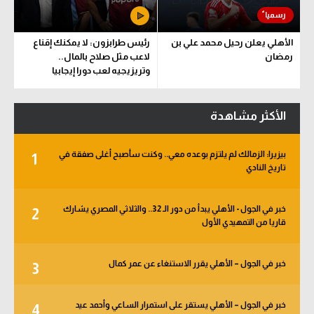
الأهلي يعلن رحيل محمد علي بن
رئيس طرابزون: لا يمكنك إقناع
رمضان
لاعب مثل صلاح بالمال..
وتريزيجيه لعب دورا إيجابيا
الأكثر مشاهدة
بيزيرا: الزمالك لم يلتزم بوعده معي.. وكنت سأصبح أغلى صفقة في
1
تاريخ النادي
خبر في الجول - الأهلي يبدأ من دور الـ 32.. والثلاثي المصري يشارك
2
قاريا من التمهيدي الأول
خبر في الجول – الأهلي يقرر الاستنغاء عن عمر كمال
3
خبر في الجول – الأهلي يستقر على استمرار الساعي وأحمد عيد
4