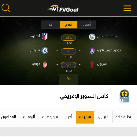
أمس
اليوم
غدا
-
-
مانشستر سيتي
أتلتيكو مدريد
لم تبدأ
محتوى إخباري
محتوى إخباري
14:00
الرئيسية
الرئيسية
-
-
جوهور دارول تاكزيم
تشيلسي
لم تبدأ
15:00
أخبار
أخبار
-
-
ليفربول
موناكو
لم تبدأ
16:30
مباريات
مباريات
ميركاتو
ميركاتو
كأس السوبر الإفريقي
فانتازي في الجول
فانتازي في الجول
مسابقة التوقعات
مسابقة التوقعات
نظرة عامة
الترتيب
مباريات
أخبار
فيديوهات
ألبومات
الهدافون
فيديوهات
فيديوهات
عدسات
عدسات