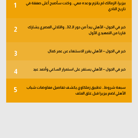
بيزيرا: الزمالك لم يلتزم بوعده معي.. وكنت سأصبح أغلى صفقة في
1
الوطن العربي
تاريخ النادي
في المونديال
خبر في الجول - الأهلي يبدأ من دور الـ 32.. والثلاثي المصري يشارك
2
رياضة نسائية
قاريا من التمهيدي الأول
آسيا
خبر في الجول – الأهلي يقرر الاستنغاء عن عمر كمال
3
أمريكا
ركن الألعاب
خبر في الجول – الأهلي يستقر على استمرار الساعي وأحمد عيد
4
سبعة شروط.. تطبيق زملكاوي يكشف تفاصيل مفاوضات شباب
5
أقسام خاصة
الأهلي لضم بيزيرا قبل غلق الملف
Gamers
ميركاتو
تحقيق في الجول
تقرير في الجول