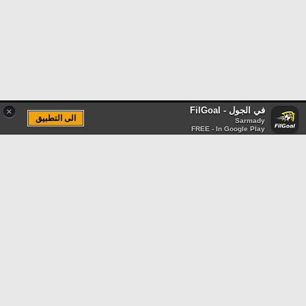
في الجول - FilGoal
×
الى التطبيق
Sarmady
FREE - In Google Play