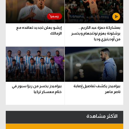
سعودي في الجول
الدوري الإنجليزي
بمشاركة حمزة عبد الكريم..
إيشو يعلن تجديد تعاقده مع
الدوري الإسباني
برشلونة يهزم نوتنجهام ويخسر
الزمالك
من أودينيزي وديا
دوري أبطال أوروبا
القسم الثاني
رياضات أخرى
أمم إفريقيا
بيراميدز يكشف تفاصيل إصابة
بيراميدز يخسر من ريزا سبور في
كرة السلة الأمريكية
ناصر ماهر
ختام معسكر تركيا
كرة سلة
كرة يد
الأكثر مشاهدة
كرة طائرة