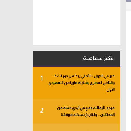
الأكثر مشاهدة
خبر في الجول - الأهلي يبدأ من دور الـ 32..
1
والثلاثي المصري يشارك قاريا من التمهيدي
الأول
ميدو: الزمالك وقع في أيدي حفنة من
2
المحتالين.. والتاريخ سيخلد موقفنا