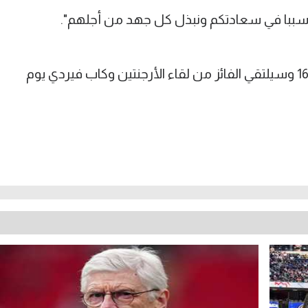
 سببا في سعادتكم ونبذل كل جهد من أجلهم".
ويتأهل الفائز من تلك المباراة إلى دور الـ 16 وسيلتقي الفائز من لقاء الأرجنتين وكاب فيردي يوم