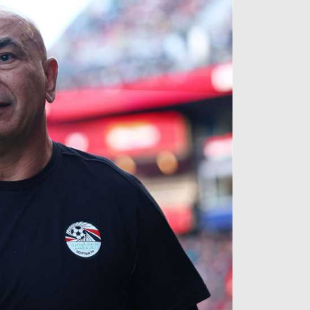
آراء حرة
الدوري ا
ركن الألعاب
دوري أبطا
دوري أبطا
كل البطولات