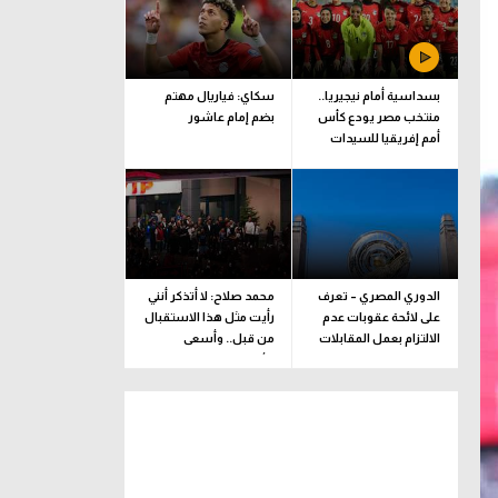
بسداسية أمام نيجيريا..
سكاي: فياريال مهتم
منتخب مصر يودع كأس
بضم إمام عاشور
أمم إفريقيا للسيدات
الدوري المصري – تعرف
محمد صلاح: لا أتذكر أنني
على لائحة عقوبات عدم
رأيت مثل هذا الاستقبال
الالتزام بعمل المقابلات
من قبل.. وأسعى
التلفزيونية
للألقاب مع الفريق