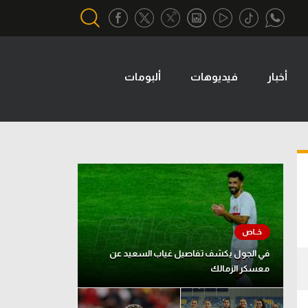
أخبار
فيديوهات
ألبومات
أقسام خاصة
Gamers
يكية
ميركاتو
تحقيق في الجول
تقرير في الجول
تحليل في الجول
حكايات في الجول
في الجول يكشف تفاصيل غياب السعيد عن
معسكر الزمالك
كويز في الجول
فيديو في الجول