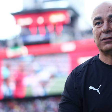
آسيا
دوري أبطال أوروبا
لسعودي للمحترفين
أمريكا
القسم الثاني
ل أوروبا
ركن الألعاب
رياضات أخرى
ل إفريقيا