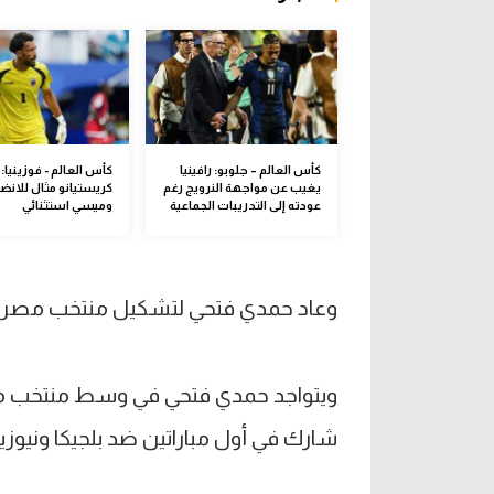
كأس العالم – جلوبو: رافينيا
كأس العالم - فوزينيا:
يغيب عن مواجهة النرويج رغم
كريستيانو مثال للانضب
عودته إلى التدريبات الجماعية
وميسي استثنائي
وعاد حمدي فتحي لتشكيل منتخب مصر الأ
ويتواجد حمدي فتحي في وسط منتخب مص
شارك في أول مباراتين ضد بلجيكا ونيوزيل