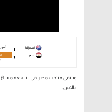
أمريكا 6
أستراليا
1
ان
مصر
1
0
دالاس.