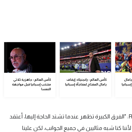
امال
كأس العالم - رانجنيك: إيقاف
كأس العالم - جاهزية ثلاثي
سبانيا
يامال المفتاح لمفاجأة إسبانيا
منتخب إسبانيا قبل مواجهة
النمسا
وقال لويس دي لا فوينتي عبر قناة RTVE: "الفرق الكبيرة تظهر عندما تشتد الحاجة إليها، أعتقد
 لأننا كنا شبه مثاليين في جميع الجوانب، لكن علينا