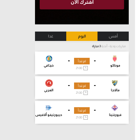
أمس
اليوم
غدا
مباريات ودية - أندية
3 مباراة
-
-
لم تبدأ
موناكو
خيتافي
21:00
-
-
لم تبدأ
مالاجا
العربي
21:00
-
-
لم تبدأ
فيورنتينا
ديبورتيفو ألافيس
21:00