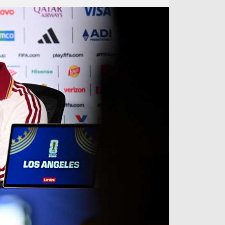
آراء حرة
الدوري ا
ركن الألعاب
دوري أبطا
دوري أبطا
كل البطولات