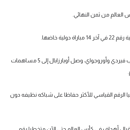
 العالم من ثمن النهائي.
ولية خاضها.
وبالرغم من فشله في التسجيل أمام كاب فيردي وأوروجواي، وصل أويارزابال إلى 5 مساهمات
الرقم القياسي للأكثر حفاظا على شباكه نظيفه دون
قيقة دون استقبال أهداف في كأس العالم حتى الآن متخطيا رقم