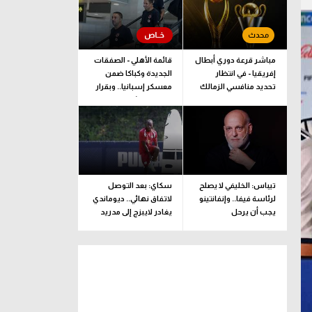
مباشر قرعة دوري أبطال
قائمة الأهلي - الصفقات
إفريقيا - في انتظار
الجديدة وكباكا ضمن
تحديد منافسي الزمالك
معسكر إسبانيا.. وبقرار
وبيراميدز
يلحق بالبعثة
تيباس: الخليفي لا يصلح
سكاي: بعد التوصل
لرئاسة فيفا.. وإنفانتينو
لاتفاق نهائي.. ديوماندي
يجب أن يرحل
يغادر لايبزج إلى مدريد