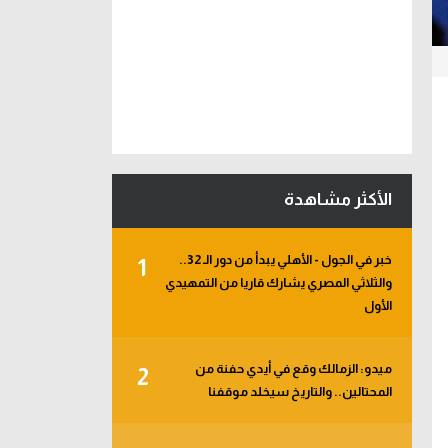
الأكثر مشاهدة
خبر في الجول - الأهلي يبدأ من دور الـ 32..
1
والثلاثي المصري يشارك قاريا من التمهيدي
الأول
ميدو: الزمالك وقع في أيدي حفنة من
2
المحتالين.. والتاريخ سيخلد موقفنا