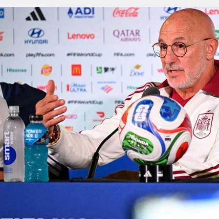
آسيا
دوري أبطال أوروبا
لسعودي للمحترفين
أمريكا
القسم الثاني
ل أوروبا
ركن الألعاب
رياضات أخرى
ل إفريقيا