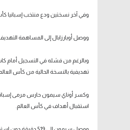
وفي آخر نسختين ودع منتخب إسبانيا كأس
ووصل أويارزابال إلى المساهمة التهديفية رقم 22 في آخر 14 مباراة د
تهديفية بالنسخة الحالية من كأس العالم.
وكسر أوناي سيمون حارس مرمى إسبانيا 
استقبال أهداف في كأس العالم.
ووصل سيمون إلى 519 د