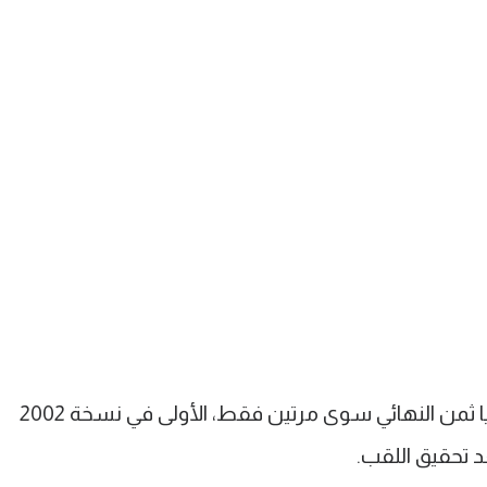
ومنذ بداية الألفية لم يتخط منتخب إسبانيا ثمن النهائي سوى مرتين فقط، الأولى في نسخة 2002