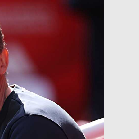
آراء حرة
الدوري ا
ركن الألعاب
دوري أبطا
دوري أبطا
كل البطولات