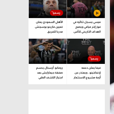
ميسي يسجل ثنائية في
الأهلي السعودي يعلن
فوز إنتر ميامي ويصبح
تعيين مارينو بوسيتش
الهداف التاريخي لكأس
مدربا للفريق
الدوريات
فيفا يعلن دعمه
رومانو: أرسنال يحسم
لإنفانتينو.. ويعتذر عن
صفقة جيمارايش بعد
أزمة مشروع الاستثمار
اجتياز الكشف الطبي