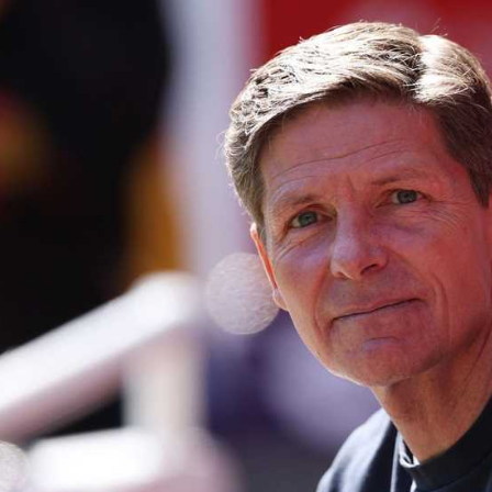
آسيا
دوري أبطال أوروبا
لسعودي للمحترفين
أمريكا
القسم الثاني
ل أوروبا
ركن الألعاب
رياضات أخرى
ل إفريقيا