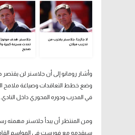
لا جازيتا: جلاسنر يقترب من
جلاسنر: هدف مونوز؟ 
تدريب ميلان
تحدث بسرعة كبيرة و
صحيح
وأشار رومانو إلى أن جلاسنر لن يقتصر 
وضع خطط التعاقدات وصياغة ملامح الم
في المدرب ودوره المحوري داخل النادي.
ومن المنتظر أن يبدأ جلاسنر مهمته رسميً
سيقدمه مع فورست في المواسم القاد