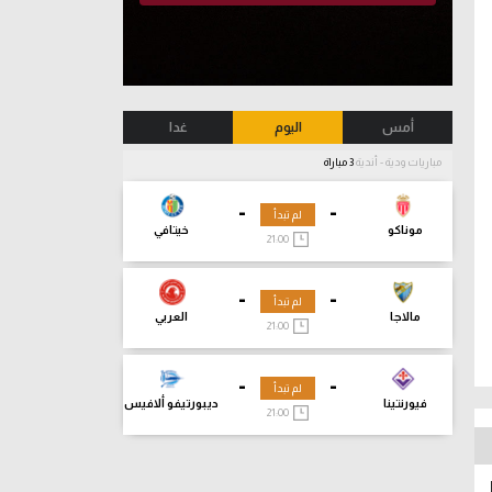
أمس
اليوم
غدا
مباريات ودية - أندية
3 مباراة
-
-
لم تبدأ
موناكو
خيتافي
21:00
-
-
لم تبدأ
مالاجا
العربي
21:00
-
-
لم تبدأ
فيورنتينا
ديبورتيفو ألافيس
21:00