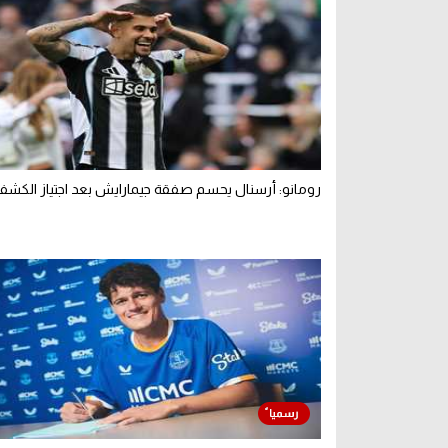
رومانو: أرسنال يحسم صفقة جيمارايش بعد اجتياز الكشف