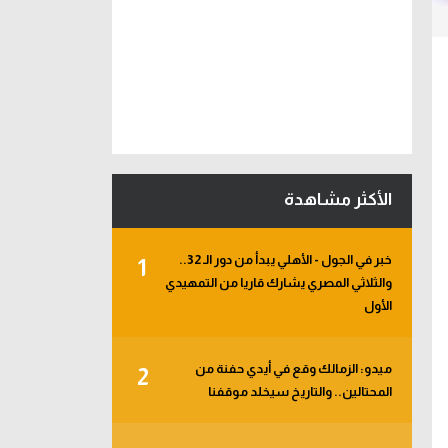
الأكثر مشاهدة
خبر في الجول - الأهلي يبدأ من دور الـ 32..
1
والثلاثي المصري يشارك قاريا من التمهيدي
الأول
ميدو: الزمالك وقع في أيدي حفنة من
2
المحتالين.. والتاريخ سيخلد موقفنا