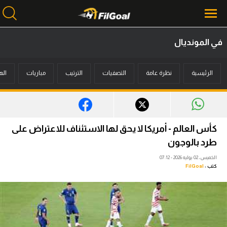
في المونديال
محتوى إخباري
الرئيسية
نظرة عامة
التصفيات
الترتيب
مباريات
اله
الرئيسية
أخبار
مباريات
كأس العالم - أمريكا لا يحق لها الاستئناف للاعتراض على
ميركاتو
طرد بالوجون
الخميس، 02 يوليه 2026 - 07:12
فانتازي في الجول
كتب :
FilGoal
مسابقة التوقعات
فيديوهات
عدسات