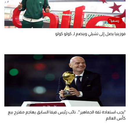
فوزينيا يصل إلى تشيلي وينضم لـ كولو كولو
"يجب استعادة ثقة الجماهير".. نائب رئيس فيفا السابق يهاجم مقترح بيع
كأس العالم