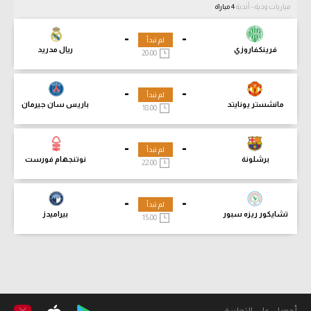
مباريات ودية - أندية
4 مباراة
-
-
لم تبدأ
فرينكفاروزي
ريال مدريد
20:00
-
-
لم تبدأ
مانشستر يونايتد
باريس سان جيرمان
18:00
-
-
لم تبدأ
برشلونة
نوتنجهام فورست
22:00
-
-
لم تبدأ
تشايكور ريزه سبور
بيراميدز
15:00
أحصل على التطبيق