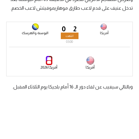
تدخل عنيف على قدم لاعب طارق موهاريموفيتش لاعب الخصم.
سعودي في الجول
الدوري الإنجليزي
0
2
الدوري الإسباني
أمريكا
البوسنة والهرسك
انتهت
03:00
دوري أبطال أوروبا
القسم الثاني
أمريكا
أمريكا 2026
رياضات أخرى
أمم إفريقيا
وبالتالي سيغيب عن لقاء دور الـ 16 أمام بلجيكا يوم الثلاثاء المقبل.
كرة السلة الأمريكية
كرة سلة
كرة يد
كرة طائرة