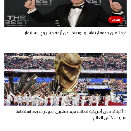
فيفا يعلن دعمه لإنفانتينو.. ويعتذر عن أزمة مشروع الاستثمار
ذا أثليتك: مدن أمريكية تطالب فيفا بملايين الدولارات بعد استضافة
مباريات كأس العالم