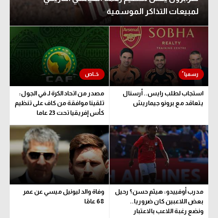
لمبيعات التذاكر الموسمية
استجاب لطلب رايس.. أرسنال
مصدر من اتحاد الكرة لـ في الجول:
يتعاقد مع برونو جيماريش
تلقينا موافقة من كاف على تنظيم
كأس إفريقيا تحت 23 عاما
مدرب أوفييدو: هيثم حسن؟ رحيل
وفاة والد ليونيل ميسي عن عمر
بعض اللاعبين كان ضروريا..
68 عامًا
ونضع رغبة اللاعب بالاعتبار