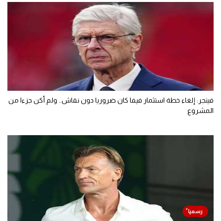
فينجر: إلغاء خطة استثمار فيفا كان ضروريا دون نقاش.. ولم أكن جزءا من
المشروع