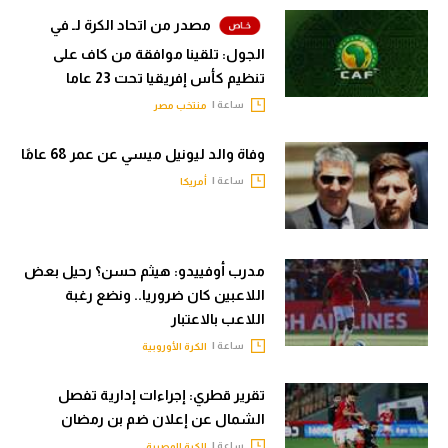
مصدر من اتحاد الكرة لـ في
الجول: تلقينا موافقة من كاف على
تنظيم كأس إفريقيا تحت 23 عاما
ساعة |
منتخب مصر
وفاة والد ليونيل ميسي عن عمر 68 عامًا
ساعة |
أمريكا
مدرب أوفييدو: هيثم حسن؟ رحيل بعض
اللاعبين كان ضروريا.. ونضع رغبة
اللاعب بالاعتبار
ساعة |
الكرة الأوروبية
تقرير قطري: إجراءات إدارية تفصل
الشمال عن إعلان ضم بن رمضان
ساعة |
الكرة المصرية