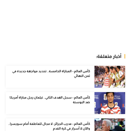
الوطن العربي
في المونديال
رياضة نسائية
آسيا
أمريكا
أخبار متعلقة:
ركن الألعاب
كأس العالم - المباراة الخامسة.. تحديد مواجهة جديدة في
ثمن النهائي
أقسام خاصة
Gamers
كأس العالم - سجل الهدف الثاني.. تيلمان رجل مباراة أمريكا
ضد البوسنة
ميركاتو
تحقيق في الجول
كأس العالم - مدرب الجزائر: لا مجال للعاطفة أمام سويسرا..
تقرير في الجول
والآن لا أسرار في كرة القدم