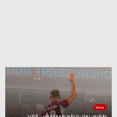
طرابزون يعلن تحطيم رقمه القياسي التاريخي