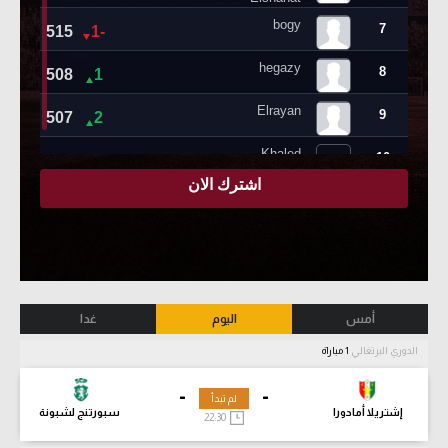
أمس
اليوم
غدا
الدوري البرتغالي
1 مباراة
-
-
لم تبدأ
إشتريلا أمادورا
سبورتنج لشبونة
22:30