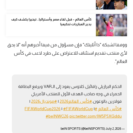
تحليل في الجول
كأس العالم – قبل لقاء مصر وأستراليا.. تيخيرا يكشف كيف
حكايات في الجول
يدير المباريات تحكيميا
كويز في الجول
فيديو في الجول
ووفقا لشبكة "ذا أثليتك" فإن مسؤول من فيفا أخبرهم أنه "لا يحق
لأي منتخب تقديم استئناف للاعتراض على طرد لاعب في كأس
العالم".
الحكم البرازيلي رافائيل كلاوس يعود إلى الـVAR ويرفع البطاقة
الحمراء في وجه صاحب الهدف الأول للمنتخب الأمريكي
فولارين بالوغون.
#كأس_العالم2026
|
#مونديال2026
|
#كأس_العالم
#FIFAWorldCup2026
|
#FIFAWorldCup
|
#beINWC26
pic.twitter.com/IW5P5XGddu
July 2, 2026
— beIN SPORTS (@beINSPORTS)