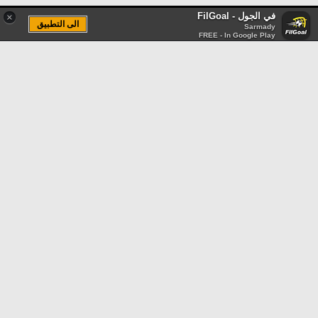
في الجول - FilGoal
×
الى التطبيق
Sarmady
FREE - In Google Play