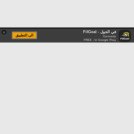
في الجول - FilGoal
×
الى التطبيق
Sarmady
FREE - In Google Play