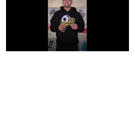
الدوري السعودي للمحترفين
دوري أبطال أوروبا
دوري أبطال إفريقيا
كل البطولات
أقسام
الكرة المصرية
الدوري المصري
الكرة الأوروبية
الكرة الإفريقية
منتخب مصر