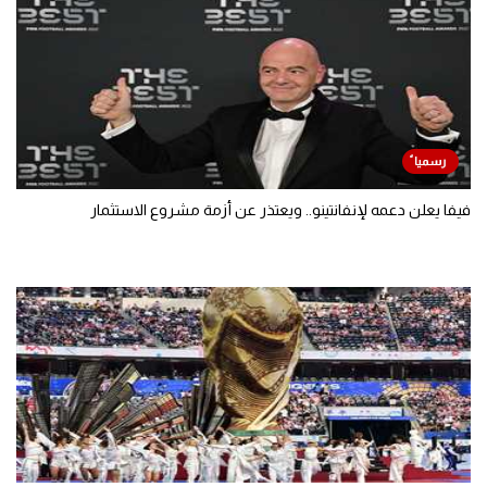
فيفا يعلن دعمه لإنفانتينو.. ويعتذر عن أزمة مشروع الاستثمار