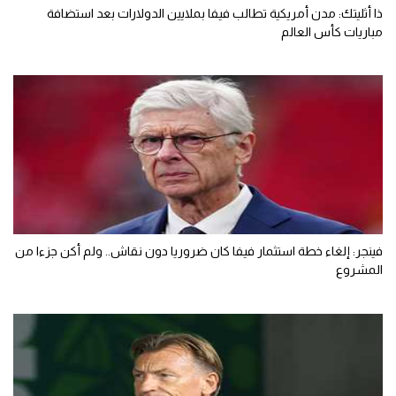
ذا أثليتك: مدن أمريكية تطالب فيفا بملايين الدولارات بعد استضافة
مباريات كأس العالم
فينجر: إلغاء خطة استثمار فيفا كان ضروريا دون نقاش.. ولم أكن جزءا من
المشروع