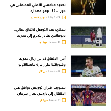
تحديد منافسي الأهلي المحتملين في
دور الـ 32.. ومواجهة زد
24 دقيقة |
الدوري المصري
سكاي: بعد التوصل لاتفاق نهائي..
ديوماندي يغادر لايبزج إلى مدريد
35 دقيقة |
ميركاتو
آس: الاتفاق تم بين ريال مدريد
وفيورنتينا على إعارة ماستانتونو
40 دقيقة |
ميركاتو
سبورت: فيران توريس يوافق على
الانتقال إلى باريس سان جيرمان
51 دقيقة |
ميركاتو