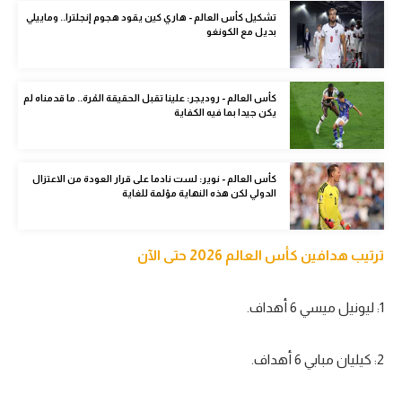
الوطن العربي
تشكيل كأس العالم - هاري كين يقود هجوم إنجلترا.. وماييلي
بديل مع الكونغو
في المونديال
رياضة نسائية
كأس العالم - روديجر: علينا تقبل الحقيقة المُرة.. ما قدمناه لم
يكن جيدا بما فيه الكفاية
آسيا
أمريكا
كأس العالم - نوير: لست نادما على قرار العودة من الاعتزال
الدولي لكن هذه النهاية مؤلمة للغاية
ركن الألعاب
ترتيب هدافين كأس العالم 2026 حتى الآن
أقسام خاصة
Gamers
1: ليونيل ميسي 6 أهداف.
ميركاتو
تحقيق في الجول
2: كيليان مبابي 6 أهداف.
تقرير في الجول