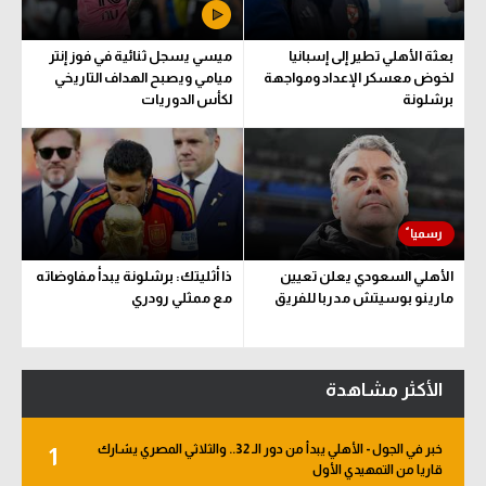
بعثة الأهلي تطير إلى إسبانيا
ميسي يسجل ثنائية في فوز إنتر
لخوض معسكر الإعداد ومواجهة
ميامي ويصبح الهداف التاريخي
برشلونة
لكأس الدوريات
الأهلي السعودي يعلن تعيين
ذا أثليتك: برشلونة يبدأ مفاوضاته
مارينو بوسيتش مدربا للفريق
مع ممثلي رودري
الأكثر مشاهدة
خبر في الجول - الأهلي يبدأ من دور الـ 32.. والثلاثي المصري يشارك
1
قاريا من التمهيدي الأول