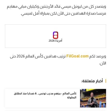
ويتصدر كل من ليونيل ميسي قائد الأرجنتين وكيليان مبابي مهاجم
سعودي في الجول
فرنسا صدارة الهدافين حتى الآن لكن بمباراة أقل لميسي.
الدوري الإنجليزي
الدوري الإسباني
دوري أبطال أوروبا
أمريكا 2026
القسم الثاني
ويرصد لكم
FilGoal.com
ترتيب هدافين كأس العالم 2026 حتى
رياضات أخرى
الآن:
أمم إفريقيا
كرة السلة الأمريكية
أخبار متعلقة:
كرة سلة
كأس العالم - بينهم مدرب تونس.. 6 ضحايا منذ انطلاق
كرة يد
البطولة
كرة طائرة