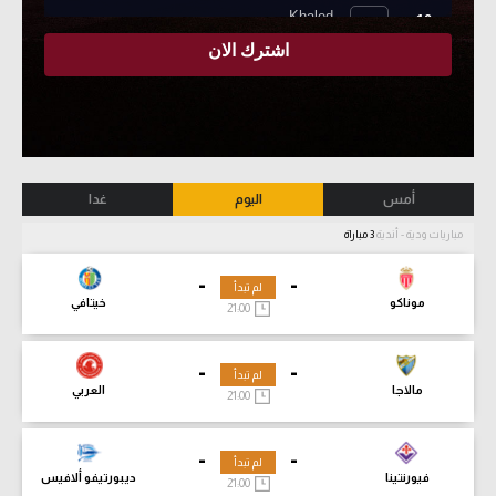
أمس
اليوم
غدا
مباريات ودية - أندية
3 مباراة
-
-
لم تبدأ
موناكو
خيتافي
21:00
-
-
لم تبدأ
مالاجا
العربي
21:00
-
-
لم تبدأ
فيورنتينا
ديبورتيفو ألافيس
21:00