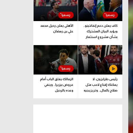
كاف يعلن دعم إنفانتينو..
الأهلي يعلن رحيل محمد
ويؤيد البيان المشترك
علي بن رمضان
بشأن مشروع استثمار
فيفا
رئيس طرابزون: لا
الزمالك يغلق الباب أمام
يمكنك إقناع لاعب مثل
عروض بيزيرا.. وينفي
صلاح بالمال.. وتريزيجيه
وعده بالرحيل
لعب دورا إيجابيا