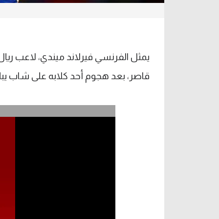
يمثل الفرنسي فيرلاند ميندي، لاعب ريال
قاصر، بعد هجوم أحد كلابه على شاب يبلغ من العمر 17 عام