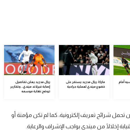
يه أمام
ماركا: ريال مدريد يستقر على
ريال مدريد يعلن تفاصيل
خضوع ميندي لعملية جراحية
إصابة فيرلاند ميندي.. وتقارير
توضح نهاية موسمه
كن تحمل شرائح تعريف إلكترونية، كما لم تكن مؤمنة أو
ابة إخلالًا من ميندي بواجب الإشراف والرعاية.