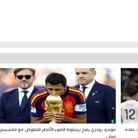
د عقده
موندو: رودري يمنح برشلونة الضوء الأخضر للتفاوض مع مانشستر
سيتي