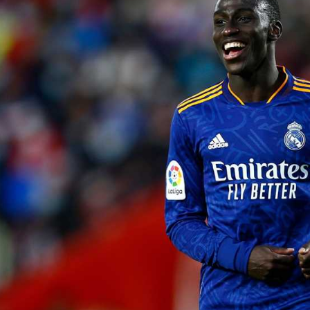
آسيا
دوري أبطال أوروبا
لسعودي للمحترفين
أمريكا
القسم الثاني
ل أوروبا
ركن الألعاب
رياضات أخرى
ل إفريقيا