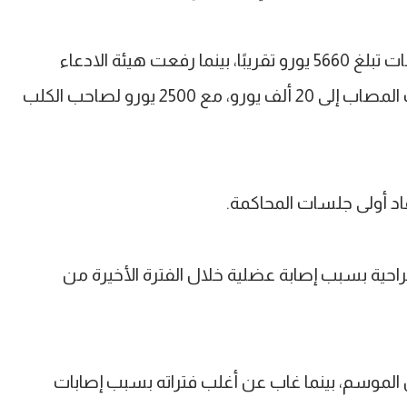
وطالبت النيابة بإلزام اللاعب بدفع تعويضات تبلغ 5660 يورو تقريبًا، بينما رفعت هيئة الادعاء
الخاصة قيمة التعويض المطلوب للشاب المصاب إلى 20 ألف يورو، مع 2500 يورو لصاحب الكلب
قاد أولى جلسات المحاكمة.
ملية جراحية بسبب إصابة عضلية خلال الفترة الأخيرة من
ات فقط خلال الموسم، بينما غاب عن أغلب فتراته بسبب إصابات