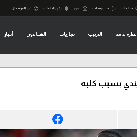
مباريات
فيديوهات
صور
ركن الألعاب
في المونديال
نظرة عامة
الترتيب
مباريات
الهدافون
أخبار
أقسام
أمم إفريقيا
الكرة المصرية
كرة السلة الأمر
الدوري المصري
لمصري
كرة سلة
الكرة الأوروبية
نجليزي الممتاز
كرة يد
ندي بسبب كلبه
الكرة الإفريقية
إسباني
كرة طائرة
منتخب مصر
إيطالي
الوطن العربي
سعودي في الجول
في المونديال
لماني
الدوري الإنجليزي
رياضة نسائية
لفرنسي
الدوري الإسباني