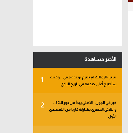
الأكثر مشاهدة
بيزيرا: الزمالك لم يلتزم بوعده معي.. وكنت
1
سأصبح أغلى صفقة في تاريخ النادي
خبر في الجول - الأهلي يبدأ من دور الـ 32..
2
والثلاثي المصري يشارك قاريا من التمهيدي
الأول