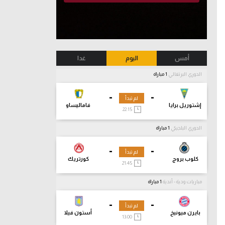
أمس
اليوم
غدا
الدوري البرتغالي
1 مباراة
-
-
لم تبدأ
إشتوريل برايا
فاماليساو
22:15
الدوري البلجيكي
1 مباراة
-
-
لم تبدأ
كلوب بروج
كورتريك
21:45
مباريات ودية - أندية
1 مباراة
-
-
لم تبدأ
بايرن ميونيخ
أستون فيلا
13:00