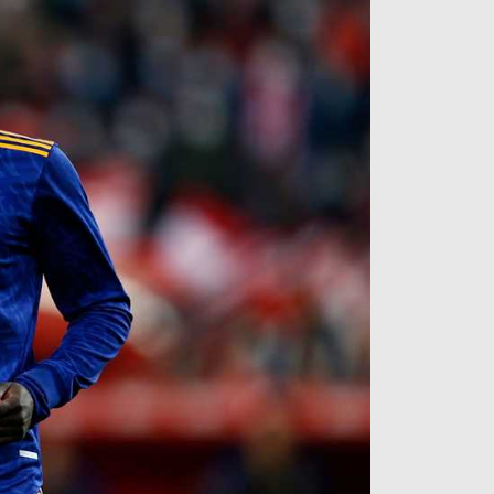
آراء حرة
الدوري ا
ركن الألعاب
دوري أبطا
دوري أبطا
كل البطولات