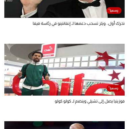
تحرك أول.. ويلز تسحب دعمها لـ إنفانتينو في رئاسة فيفا
فوزينيا يصل إلى تشيلي وينضم لـ كولو كولو