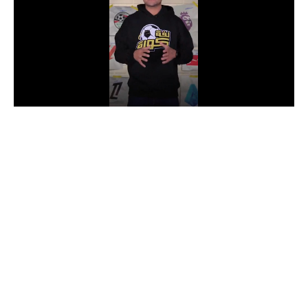
الدوري السعودي للمحترفين
دوري أبطال أوروبا
دوري أبطال إفريقيا
كل البطولات
أقسام
الكرة المصرية
الدوري المصري
الكرة الأوروبية
الكرة الإفريقية
منتخب مصر