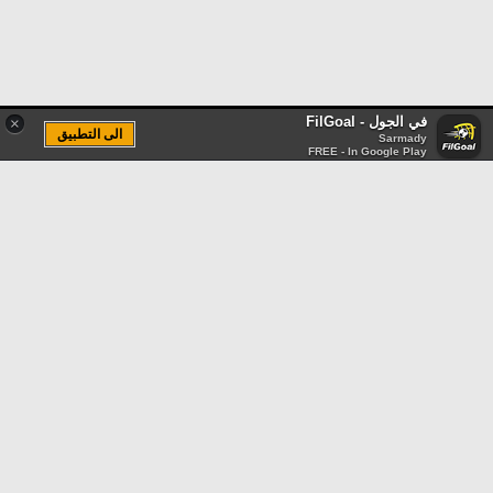
في الجول - FilGoal
×
الى التطبيق
Sarmady
FREE - In Google Play