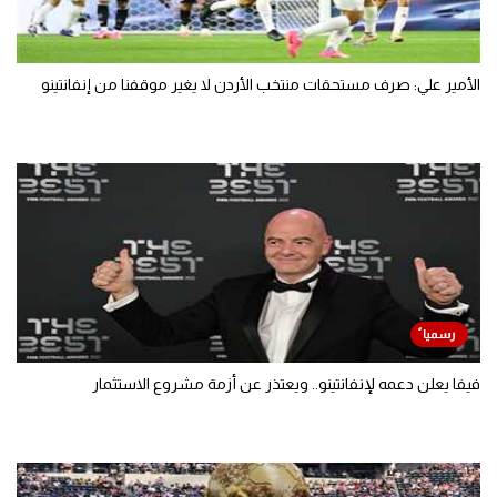
الأمير علي: صرف مستحقات منتخب الأردن لا يغير موقفنا من إنفانتينو
فيفا يعلن دعمه لإنفانتينو.. ويعتذر عن أزمة مشروع الاستثمار