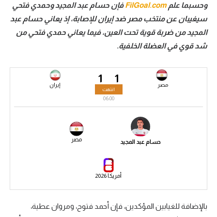
وحسبما علم
FilGoal.com
فإن حسام عبد المجيد وحمدي فتحي
سعودي في الجول
سيغيبان عن منتخب مصر ضد إيران للإصابة، إذ يعاني حسام عبد
المجيد من ضربة قوية تحت العين، فيما يعاني حمدي فتحي من
الدوري الإنجليزي
شد قوي في العضلة الخلفية.
الدوري الإسباني
دوري أبطال أوروبا
1
1
مصر
إيران
انتهت
القسم الثاني
06:00
رياضات أخرى
أمم إفريقيا
مصر
حسام عبد المجيد
كرة السلة الأمريكية
كرة سلة
أمريكا 2026
كرة يد
بالإضافة للغيابين المؤكدين، فإن أحمد فتوح، ومروان عطية،
كرة طائرة