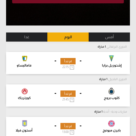
أمس
اليوم
غدا
الدوري البرتغالي
1 مباراة
-
-
لم تبدأ
إشتوريل برايا
فاماليساو
22:15
الدوري البلجيكي
1 مباراة
-
-
لم تبدأ
كلوب بروج
كورتريك
21:45
مباريات ودية - أندية
1 مباراة
-
-
لم تبدأ
بايرن ميونيخ
أستون فيلا
13:00