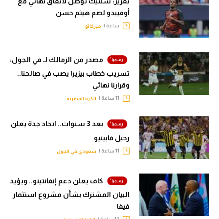
تقرير: سلتيك توصل لاتفاق نهائي مع
أوفييدو لضم هيثم حسن
ساعة |
ميركاتو
مصدر من الزمالك لـ في الجول:
تسريب خطاب بيزيرا يصب في صالحنا..
وقرارنا نهائي
11 ساعة |
الكرة المصرية
بعد 3 سنوات.. اتحاد جدة يعلن
رحيل فابينيو
11 ساعة |
سعودي في الجول
كاف يعلن دعم إنفانتينو.. ويؤيد
البيان المشترك بشأن مشروع استثمار
فيفا