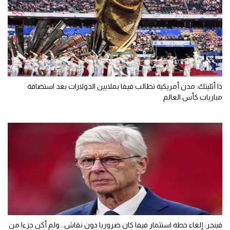
ذا أثليتك: مدن أمريكية تطالب فيفا بملايين الدولارات بعد استضافة
مباريات كأس العالم
فينجر: إلغاء خطة استثمار فيفا كان ضروريا دون نقاش.. ولم أكن جزءا من