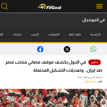
في المونديال
محتوى إخباري
الرئيسية
نظرة عامة
التصفيات
الترتيب
مباريات
اله
الرئيسية
أخبار
مباريات
في الجول يكشف موقف مصابي منتخب مصر
ميركاتو
ضد إيران.. وتعديلات التشكيل المحتملة
فانتازي في الجول
الجمعة، 26 يونيو 2026 - 14:53
كتب :
محمد جمال
مسابقة التوقعات
فيديوهات
عدسات