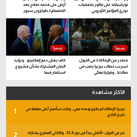
نورشيلاند على فالور بتصفيات
أرض على محمد صلاح بعد
دوري المؤتمر الأوروبي
الانضمام لـ طرابزون سبور
مصدر من الزمالك لـ في الجول:
كاف يعلن دعم إنفانتينو.. ويؤيد
تسريب خطاب بيزيرا يصب في
البيان المشترك بشأن مشروع
صالحنا.. وقرارنا نهائي
استثمار فيفا
الأكثر مشاهدة
بيزيرا: الزمالك لم يلتزم بوعده معي.. وكنت سأصبح أغلى صفقة في
1
تاريخ النادي
خبر في الجول - الأهلي يبدأ من دور الـ 32.. والثلاثي المصري يشارك
2