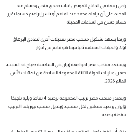
رامي ربيعة في الدفاع لتعويض غياب حمدي فتحي وحسام عبد
المجيد، على أن يزامله محمد عبد المنعم أو ياسر إبراهيم حسبما يقرر
حسام حسن في الساعات المقبلة.
وربما يشهد تشكيل منتخب مصر تعديلات أخرى لتفادي الإرهاق
أولا، والغيابات المحتلمة ثانيا فيما هو قادم من أدوار.
ويستعد منتخب مصر لمواجهة إيران في السادسة صباح غد السبت،
ضمن مباريات الجولة الثالثة للمجموعة السابعة من نهائيات كأس
العالم 2026.
ويتصدر منتخب مصر ترتيب المجموعة برصيد 4 نقاط ويليه بلجيكا
وإيران برصيد نقطتين لكل منتخب، ويتذيل منتخب نيوزيلندا الترتيب
بنقطة وحيدة.
يذكر أن الفوز يؤهل المنتصر مباشرة إلى دور الـ 32 دون الدخول في