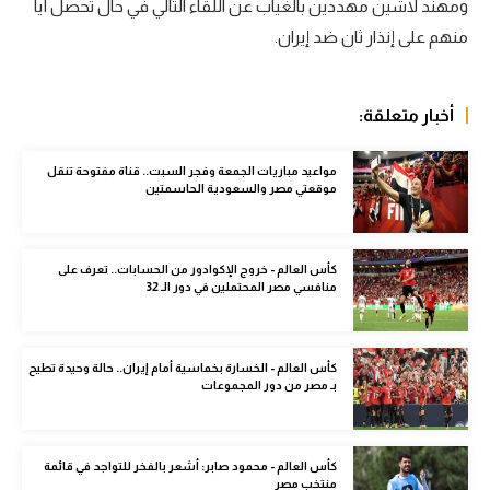
ومهند لاشين مهددين بالغياب عن اللقاء التالي في حال تحصل أيا
الوطن العربي
منهم على إنذار ثان ضد إيران.
في المونديال
رياضة نسائية
أخبار متعلقة:
آسيا
مواعيد مباريات الجمعة وفجر السبت.. قناة مفتوحة تنقل
موقعتي مصر والسعودية الحاسمتين
أمريكا
ركن الألعاب
كأس العالم - خروج الإكوادور من الحسابات.. تعرف على
منافسي مصر المحتملين في دور الـ 32
أقسام خاصة
Gamers
كأس العالم - الخسارة بخماسية أمام إيران.. حالة وحيدة تطيح
بـ مصر من دور المجموعات
ميركاتو
تحقيق في الجول
كأس العالم - محمود صابر: أشعر بالفخر للتواجد في قائمة
تقرير في الجول
منتخب مصر