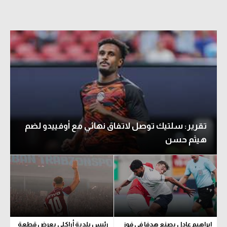
تقرير: سلتيك توصل لاتفاق نهائي مع أوفييدو لضم
هيثم حسن
إبراهيم عادل يصنع هدفا في فوز
رئيس بلدية أراكلي يعرض قطعة