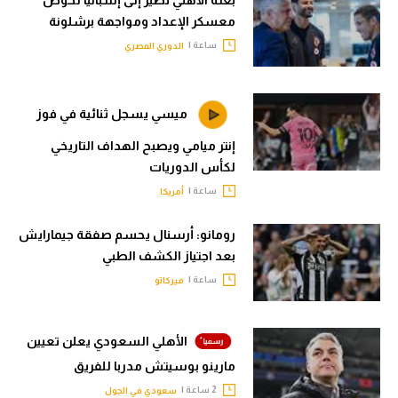
معسكر الإعداد ومواجهة برشلونة
ساعة |
الدوري المصري
ميسي يسجل ثنائية في فوز
إنتر ميامي ويصبح الهداف التاريخي
لكأس الدوريات
ساعة |
أمريكا
رومانو: أرسنال يحسم صفقة جيمارايش
بعد اجتياز الكشف الطبي
ساعة |
ميركاتو
الأهلي السعودي يعلن تعيين
مارينو بوسيتش مدربا للفريق
2 ساعة |
سعودي في الجول