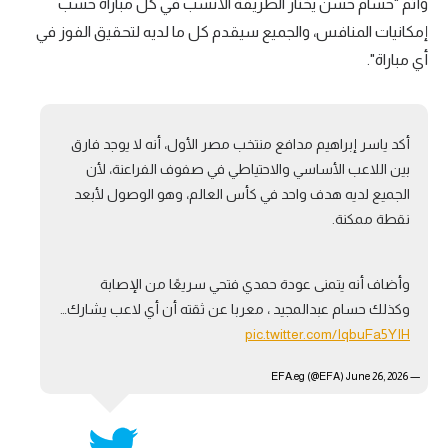
وأتم "حسام حسن يختار الطريقة الأنسب في كل مباراة حسب
تحليل في الجول
إمكانيات المنافس، والجميع سيقدم كل ما لديه لتحقيق الفوز في
أي مباراة".
حكايات في الجول
كويز في الجول
أكد ياسر إبراهيم مدافع منتخب مصر الأول، أنه لا يوجد فارق
فيديو في الجول
بين اللاعب الأساسي والاحتياطي في صفوف الفراعنة، لأن
الجميع لديه هدف واحد في كأس العالم، وهو الوصول لأبعد
نقطة ممكنة.
وأضاف أنه يتمنى عودة حمدي فتحي سريعًا من الإصابة
وكذلك حسام عبدالمجيد ، معربا عن ثقته أن أي لاعب يشارك…
pic.twitter.com/IqbuFa5YIH
June 26, 2026
— EFA.eg (@EFA)