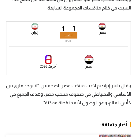
السبت في ختام منافسات المجموعة السابعة.
سعودي في الجول
الدوري الإنجليزي
1
1
الدوري الإسباني
مصر
إيران
انتهت
06:00
دوري أبطال أوروبا
القسم الثاني
مصر
أمريكا 2026
رياضات أخرى
أمم إفريقيا
وقال ياسر إبراهيم لاعب منتخب مصر للصحفيين: "لا يوجد فارق بين
الأساسي والاحتياطي في صفوف منتخب مصر، وهدف الجميع في
كرة السلة الأمريكية
كأس العالم، وهو الوصول لأبعد نقطة ممكنة".
كرة سلة
كرة يد
أخبار متعلقة:
كرة طائرة