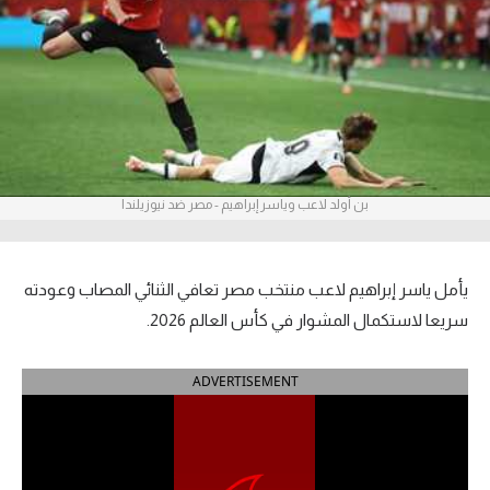
آراء حرة
ركن الألعاب
بطولات
أمريكا 2026
بن أولد لاعب وياسر إبراهيم - مصر ضد نيوزيلندا
الدوري المصري
الدوري الإنجليزي الممتاز
يأمل ياسر إبراهيم لاعب منتخب مصر تعافي الثنائي المصاب وعودته
سريعا لاستكمال المشوار في كأس العالم 2026.
الدوري الإسباني
ADVERTISEMENT
الدوري الإيطالي
الدوري الألماني
الدوري الفرنسي