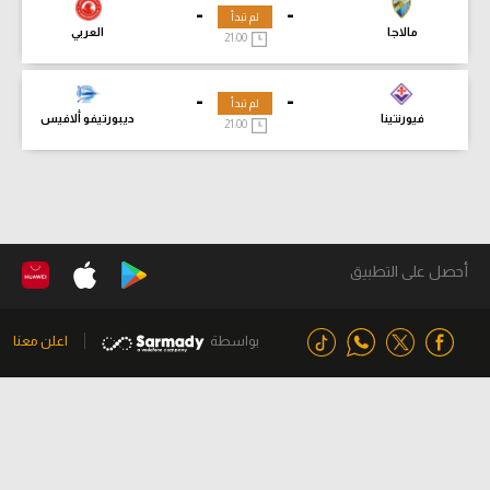
-
-
لم تبدأ
مالاجا
العربي
21:00
-
-
لم تبدأ
فيورنتينا
ديبورتيفو ألافيس
21:00
أحصل على التطبيق
بواسطة
اعلن معنا