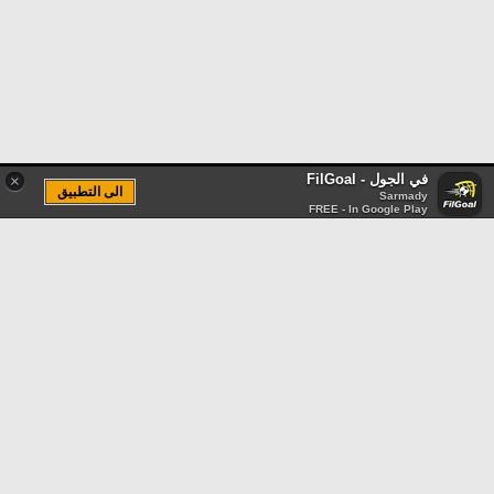
في الجول - FilGoal
×
الى التطبيق
Sarmady
FREE - In Google Play