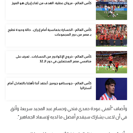
كأس العالم - مروان عطية: الهدف من لقاء إيران هو الفوز
الوطن العربي
في المونديال
رياضة نسائية
كأس العالم - الخسارة بخماسية أمام إيران.. حالة وحيدة تطيح
بـ مصر من دور المجموعات
آسيا
أمريكا
كأس العالم - خروج الإكوادور من الحسابات.. تعرف على
منافسي مصر المحتملين في دور الـ 32
ركن الألعاب
كأس العالم - جوستافو جوميز: أعتقد أننا تأهلنا بالتعادل أمام
أقسام خاصة
أستراليا
Gamers
ميركاتو
وأضاف "أتمنى عودة حمدي فتحي وحسام عبد المجيد سريعا، وأثق
في أن لاعب يشارك سيقدم أفضل ما لديه لإسعاد الجماهير".
تحقيق في الجول
تقرير في الجول