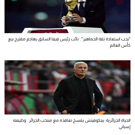
"يجب استعادة ثقة الجماهير".. نائب رئيس فيفا السابق يهاجم مقترح بيع
كأس العالم
الحياة الجزائرية: بيتكوفيتش يفسخ تعاقده مع منتخب الجزائر.. وخليفته
إسباني