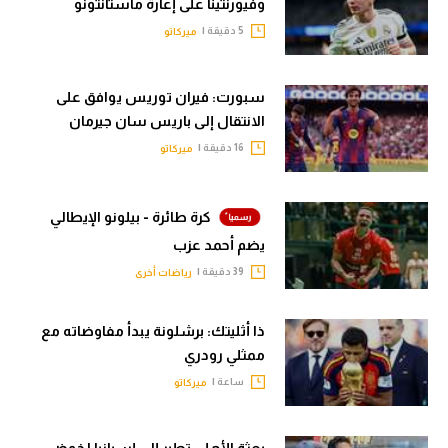
وفيورنتينا على إعارة ماستانتونو
5 دقيقة |
ميركاتو
سبورت: فيران توريس يوافق على
الانتقال إلى باريس سان جيرمان
16 دقيقة |
ميركاتو
كرة طائرة - بيلونو الإيطالي
يضم أحمد عزب
39 دقيقة |
رياضات أخرى
ذا أثليتك: برشلونة يبدأ مفاوضاته مع
ممثلي رودري
ساعة |
ميركاتو
بعثة الأهلي تطير إلى إسبانيا لخوض