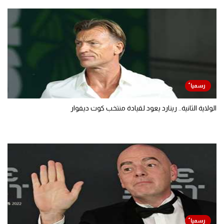
الولاية الثانية.. رينارد يعود لقيادة منتخب كوت ديفوار