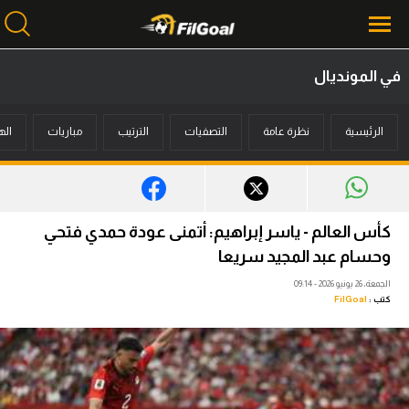
في المونديال
محتوى إخباري
الرئيسية
نظرة عامة
التصفيات
الترتيب
مباريات
اله
الرئيسية
أخبار
مباريات
كأس العالم - ياسر إبراهيم: أتمنى عودة حمدي فتحي
ميركاتو
وحسام عبد المجيد سريعا
الجمعة، 26 يونيو 2026 - 09:14
فانتازي في الجول
كتب :
FilGoal
مسابقة التوقعات
فيديوهات
عدسات