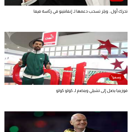
تحرك أول.. ويلز تسحب دعمها لـ إنفانتينو في رئاسة فيفا
فوزينيا يصل إلى تشيلي وينضم لـ كولو كولو