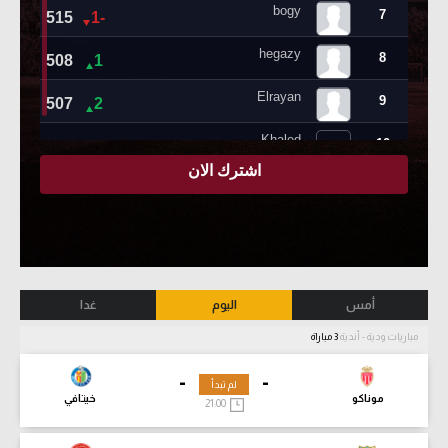
أمس
اليوم
غدا
مباريات ودية - أندية
3 مباراة
-
-
لم تبدأ
موناكو
خيتافي
21:00