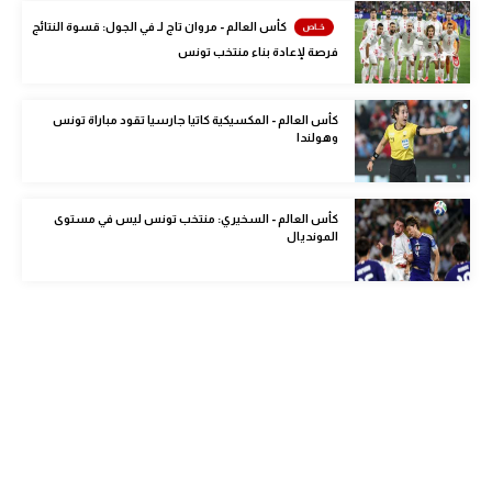
الوطن العربي
كأس العالم - مروان تاج لـ في الجول: قسوة النتائج
فرصة لإعادة بناء منتخب تونس
في المونديال
رياضة نسائية
كأس العالم - المكسيكية كاتيا جارسيا تقود مباراة تونس
وهولندا
آسيا
أمريكا
كأس العالم - السخيري: منتخب تونس ليس في مستوى
المونديال
ركن الألعاب
أقسام خاصة
Gamers
ميركاتو
تحقيق في الجول
تقرير في الجول