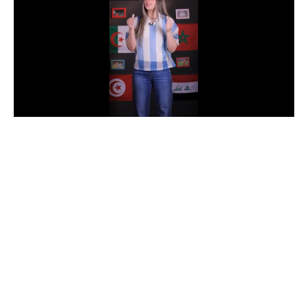
الدوري السعودي للمحترفين
دوري أبطال أوروبا
دوري أبطال إفريقيا
كل البطولات
أقسام
الكرة المصرية
الدوري المصري
الكرة الأوروبية
الكرة الإفريقية
منتخب مصر