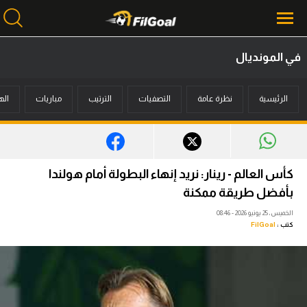
في المونديال
محتوى إخباري
الرئيسية
نظرة عامة
التصفيات
الترتيب
مباريات
اله
الرئيسية
أخبار
مباريات
كأس العالم - رينار: نريد إنهاء البطولة أمام هولندا
ميركاتو
بأفضل طريقة ممكنة
الخميس، 25 يونيو 2026 - 08:46
فانتازي في الجول
كتب :
FilGoal
مسابقة التوقعات
فيديوهات
عدسات