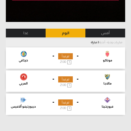
أمس
اليوم
غدا
مباريات ودية - أندية
3 مباراة
-
-
لم تبدأ
موناكو
خيتافي
21:00
-
-
لم تبدأ
مالاجا
العربي
21:00
-
-
لم تبدأ
فيورنتينا
ديبورتيفو ألافيس
21:00