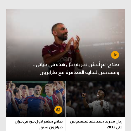
صلاح: لم أعش تجربة مثل هذه في حياتي..
ومتحمس لبداية المغامرة مع طرابزون
ريال مدريد يمدد عقد فينسيوس
صلاح يظهر لأول مرة في مران
حتى 2032
طرابزون سبور