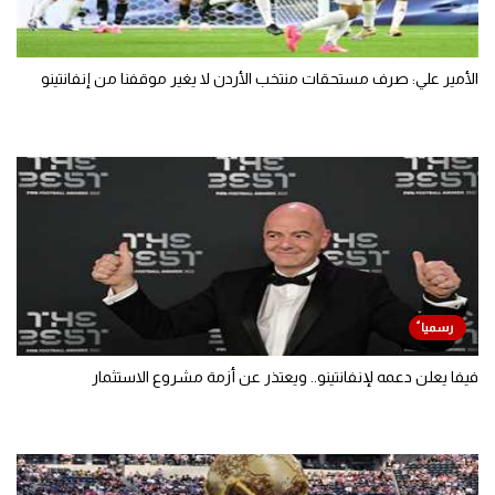
الأمير علي: صرف مستحقات منتخب الأردن لا يغير موقفنا من إنفانتينو
فيفا يعلن دعمه لإنفانتينو.. ويعتذر عن أزمة مشروع الاستثمار