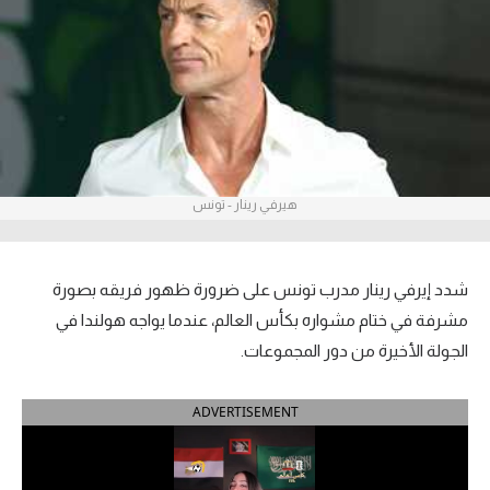
آراء حرة
ركن الألعاب
بطولات
أمريكا 2026
هيرفي رينار - تونس
الدوري المصري
الدوري الإنجليزي الممتاز
شدد إيرفي رينار مدرب تونس على ضرورة ظهور فريقه بصورة
مشرفة في ختام مشواره بكأس العالم، عندما يواجه هولندا في
الدوري الإسباني
الجولة الأخيرة من دور المجموعات.
الدوري الإيطالي
ADVERTISEMENT
الدوري الألماني
الدوري الفرنسي