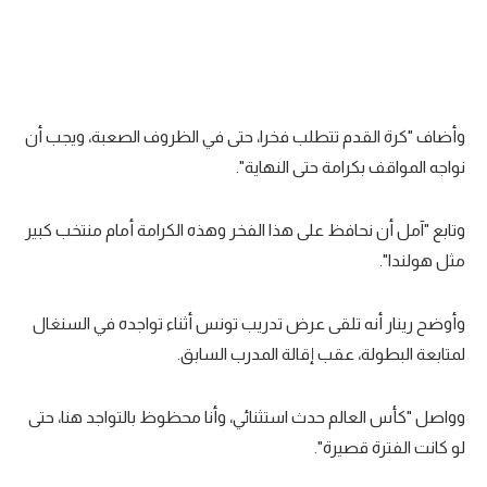
تحليل في الجول
حكايات في الجول
كويز في الجول
وأضاف "كرة القدم تتطلب فخرا، حتى في الظروف الصعبة، ويجب أن
فيديو في الجول
نواجه المواقف بكرامة حتى النهاية".
وتابع "آمل أن نحافظ على هذا الفخر وهذه الكرامة أمام منتخب كبير
مثل هولندا".
وأوضح رينار أنه تلقى عرض تدريب تونس أثناء تواجده في السنغال
لمتابعة البطولة، عقب إقالة المدرب السابق.
وواصل "كأس العالم حدث استثنائي، وأنا محظوظ بالتواجد هنا، حتى
لو كانت الفترة قصيرة".