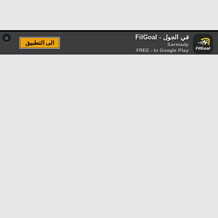
في الجول - FilGoal
×
الى التطبيق
Sarmady
FREE - In Google Play