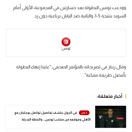
وودعت تونس البطولة بعد خسارتين في المجموعة، الأولى أمام
سعودي في الجول
السويد بنتيجة 5-1، والثانية ضد اليابان برباعية دون رد.
الدوري الإنجليزي
الدوري الإسباني
دوري أبطال أوروبا
تونس
القسم الثاني
وقال رينار في تصريحاته بالمؤتمر الصحفي: "علينا إنهاء البطولة
رياضات أخرى
بأفضل طريقة ممكنة".
أمم إفريقيا
كرة السلة الأمريكية
أخبار متعلقة:
كرة سلة
في الجول يكشف تفاصيل تواصل بوجلبان مع
كرة يد
الأهلي وموقفه من منتخب تونس.. والخطة البديلة
كرة طائرة