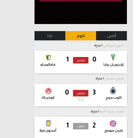
أمس
اليوم
غدا
الدوري البرتغالي
1 مباراة
1
0
مباشر
إشتوريل برايا
فاماليساو
الدوري البلجيكي
1 مباراة
0
3
مباشر
كلوب بروج
كورتريك
75:13
مباريات ودية - أندية
1 مباراة
1
2
انتهت
بايرن ميونيخ
أستون فيلا