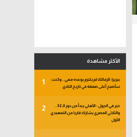
الأكثر مشاهدة
بيزيرا: الزمالك لم يلتزم بوعده معي.. وكنت
1
سأصبح أغلى صفقة في تاريخ النادي
خبر في الجول - الأهلي يبدأ من دور الـ 32..
2
والثلاثي المصري يشارك قاريا من التمهيدي
الأول