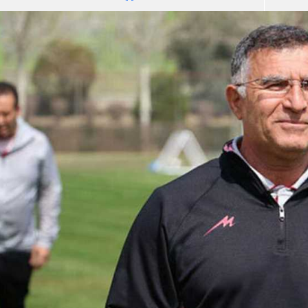
آسيا
دوري أبطال أوروبا
لسعودي للمحترفين
أمريكا
القسم الثاني
ل أوروبا
ركن الألعاب
رياضات أخرى
ل إفريقيا