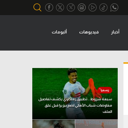
أخبار
فيديوهات
ألبومات
أقسام خاصة
Gamers
يكية
ميركاتو
تحقيق في الجول
تقرير في الجول
تحليل في الجول
سبعة شروط.. تطبيق زملكاوي يكشف تفاصيل
حكايات في الجول
مفاوضات شباب الأهلي لضم بيزيرا قبل غلق
الملف
كويز في الجول
فيديو في الجول