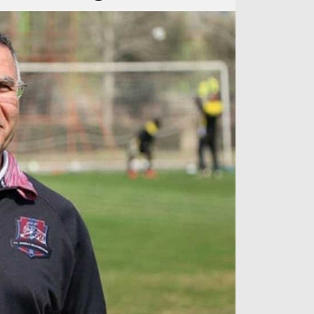
آراء حرة
الدوري ا
ركن الألعاب
دوري أبطا
دوري أبطا
كل البطولات