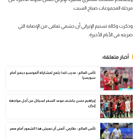
مرحلة المجموعات صباح السبت.
سعودي في الجول
الدوري الإنجليزي
وذكرت وكالة تسنيم الإيراني أن جشمي تعافى من الإصابة التي
الدوري الإسباني
ضربته في الأيام الأخيرة.
دوري أبطال أوروبا
أخبار متعلقة:
القسم الثاني
رياضات أخرى
كأس العالم - مدرب كندا يلمح لمشاركة ألفونسو ديفيز أمام
سويسرا
أمم إفريقيا
كرة السلة الأمريكية
إبراهيم حسن يكشف موعد السفر لسياتل من أجل مواجهة
إيران
كرة سلة
كرة يد
كأس العالم - طارمي: أتمنى أن نعيش هذا الشعور أمام مصر
كرة طائرة