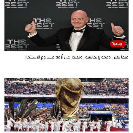
فيفا يعلن دعمه لإنفانتينو.. ويعتذر عن أزمة مشروع الاستثمار