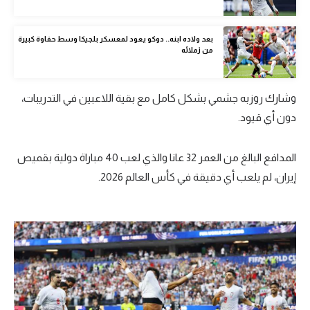
الوطن العربي
بعد ولاده ابنه.. دوكو يعود لمعسكر بلجيكا وسط حفاوة كبيرة
في المونديال
من زملائه
رياضة نسائية
آسيا
وشارك روزبه جشمي بشكل كامل مع بقية اللاعبين في التدريبات،
دون أي قيود.
أمريكا
ركن الألعاب
المدافع البالغ من العمر 32 عانا والذي لعب 40 مباراة دولية بقميص
إيران، لم يلعب أي دقيقة في كأس العالم 2026.
أقسام خاصة
Gamers
ميركاتو
تحقيق في الجول
تقرير في الجول