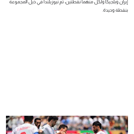
إيران وبلجيكا ولكل منهما نقطتين، ثم نيوزيلندا في ذيل المجموعة
بنقطة وحيدة.