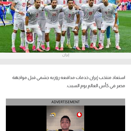
آراء حرة
ركن الألعاب
بطولات
أمريكا 2026
إيران
الدوري المصري
الدوري الإنجليزي الممتاز
استعاد منتخب إيران خدمات مدافعه روزبه جشمي قبل مواجهة
مصر في كأس العالم يوم السبت.
الدوري الإسباني
ADVERTISEMENT
الدوري الإيطالي
الدوري الألماني
الدوري الفرنسي