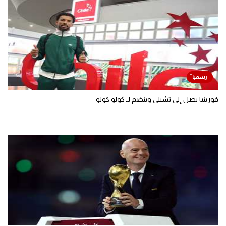
فوزينيا يصل إلى تشيلي وينضم لـ كولو كولو