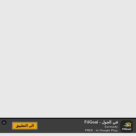
في الجول - FilGoal
×
الى التطبيق
Sarmady
FREE - In Google Play