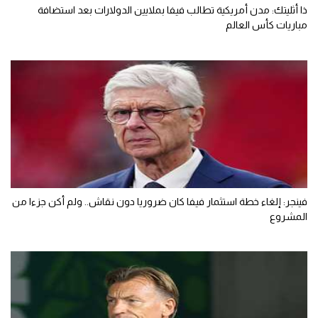
ذا أثليتك: مدن أمريكية تطالب فيفا بملايين الدولارات بعد استضافة
مباريات كأس العالم
فينجر: إلغاء خطة استثمار فيفا كان ضروريا دون نقاش.. ولم أكن جزءا من
المشروع