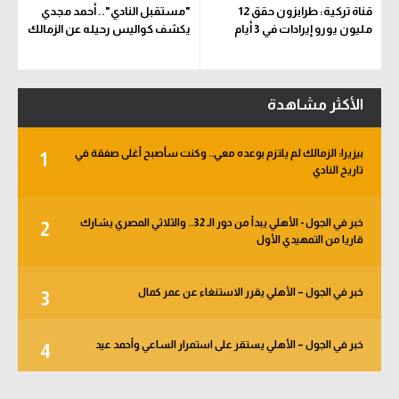
قناة تركية: طرابزون حقق 12
"مستقبل النادي".. أحمد مجدي
مليون يورو إيرادات في 3 أيام
يكشف كواليس رحيله عن الزمالك
الأكثر مشاهدة
بيزيرا: الزمالك لم يلتزم بوعده معي.. وكنت سأصبح أغلى صفقة في
1
تاريخ النادي
خبر في الجول - الأهلي يبدأ من دور الـ 32.. والثلاثي المصري يشارك
2
قاريا من التمهيدي الأول
خبر في الجول – الأهلي يقرر الاستنغاء عن عمر كمال
3
خبر في الجول – الأهلي يستقر على استمرار الساعي وأحمد عيد
4