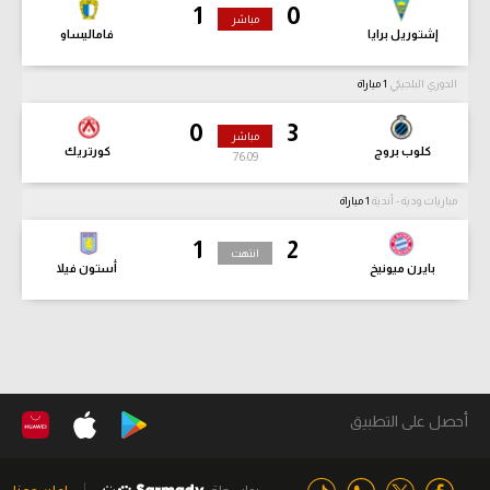
1
0
مباشر
إشتوريل برايا
فاماليساو
الدوري البلجيكي
1 مباراة
0
3
مباشر
كلوب بروج
كورتريك
76:11
مباريات ودية - أندية
1 مباراة
1
2
انتهت
بايرن ميونيخ
أستون فيلا
أحصل على التطبيق