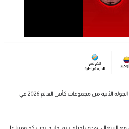
الكونغو
ومبيا
الديمقراطية
ويلعب منتخب الكونغو ضد كولومبيا في الجولة الثانية من مجموعات كأس العالم 2026 في
مع البرتغال بهدف لمثله، بينما فاز منتخب كولومبيا على