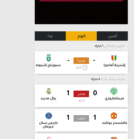
أمس
اليوم
غدا
الدوري البرتغالي
1 مباراة
-
-
لم تبدأ
إشتريلا أمادورا
سبورتنج لشبونة
22:30
مباريات ودية - أندية
4 مباراة
1
0
مباشر
فرينكفاروزي
ريال مدريد
46:17
1
1
انتهت
مانشستر يونايتد
باريس سان
جيرمان