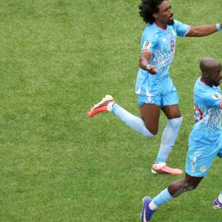
آسيا
دوري أبطال أوروبا
لسعودي للمحترفين
أمريكا
القسم الثاني
ل أوروبا
ركن الألعاب
رياضات أخرى
ل إفريقيا