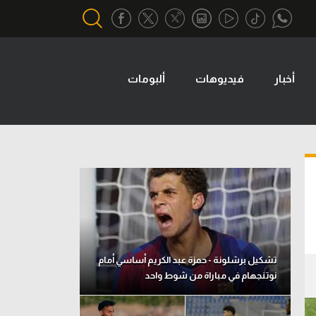
أخبار
فيديوهات
ألبومات
أقسام خاصة
Gamers
يكية
ميركاتو
تحقيق في الجول
تقرير في الجول
تحليل في الجول
حكايات في الجول
تشكيل برشلونة - حمزة عبد الكريم أساسي أمام
نوتنجهام في مباراة من شوط واحد
كويز في الجول
فيديو في الجول