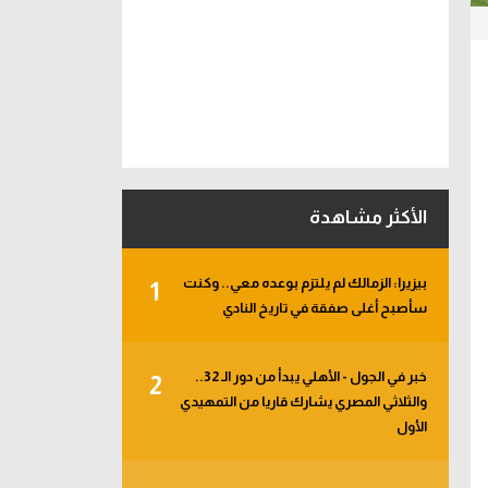
الأكثر مشاهدة
بيزيرا: الزمالك لم يلتزم بوعده معي.. وكنت
1
سأصبح أغلى صفقة في تاريخ النادي
خبر في الجول - الأهلي يبدأ من دور الـ 32..
2
والثلاثي المصري يشارك قاريا من التمهيدي
الأول