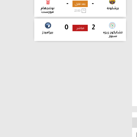
-
-
بعد قليل
برشلونة
نوتنجهام
22:00
فورست
0
2
مباشر
تشايكور ريزه
بيراميدز
سبور