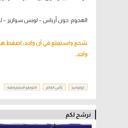
الهجوم: جون أرياس – لويس سواريز – ل
شجع واستمتع في آن واحد، اضغط هنا
واحد.
كولومبيا
كأس العالم
الكونغو الديمقراطية
نرشح لكم