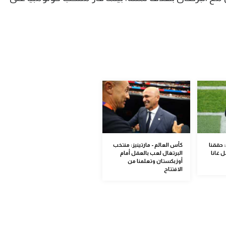
 حققنا
كأس العالم - مارتينيز: منتخب
 غانا
البرتغال لعب بالعقل أمام
أوزبكستان وتعلمنا من
الافتتاح