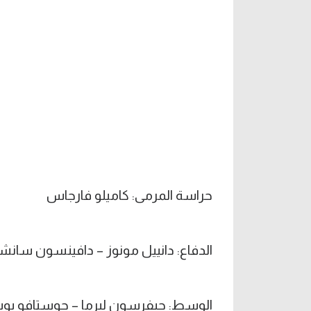
حراسة المرمى: كاميلو فارجاس
الدفاع: دانييل مونوز – دافينسون سانش
الوسط: جيفرسون ليرما – جوستافو بوير