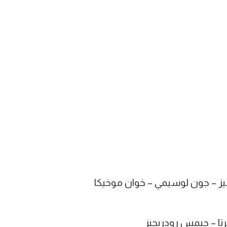
يز – جون لوسيمي – خوان موخيكا
تا – جيمس رودريجيز