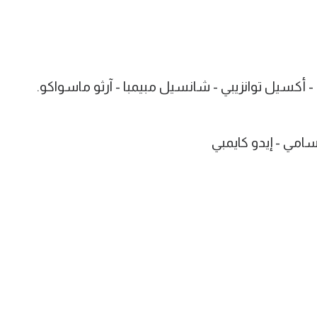
- أكسيل توانزيبي - شانسيل مبيمبا - آرثو ماسواكو.
امي - إيدو كايمبي