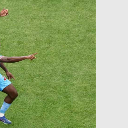
آراء حرة
الدوري ا
ركن الألعاب
دوري أبطا
دوري أبطا
كل البطولات