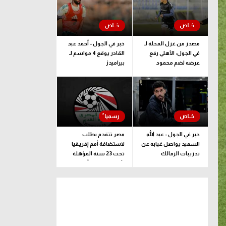
مصدر من غزل المحلة لـ
خبر في الجول - أحمد عبد
في الجول: الأهلي رفع
القادر يوقع 4 مواسم لـ
عرضه لضم محمود
بيراميدز
صلاح.. وموقفنا كما هو
خبر في الجول - عبد الله
مصر تتقدم بطلب
السعيد يواصل غيابه عن
لاستضافة أمم إفريقيا
تدريبات الزمالك
تحت 23 سنة المؤهلة
لأولمبياد لوس أنجلوس