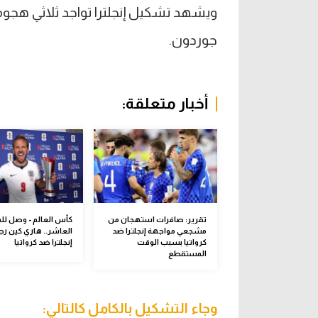
ويشهد تشكيل إنجلترا تواجد ثلاثي هج
جوردون.
أخبار متعلقة:
تقرير: صافرات استهجان من
كأس العالم - وصل ل
مشجعي مواجهة إنجلترا ضد
العاشر.. هاري كين رجل
كرواتيا بسبب الوقت
إنجلترا ضد كرواتيا
المستقطع
وجاء التشكيل بالكامل كالتالي: