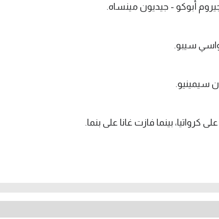
جيروم أبوكو - جيديون مينساه.
واسي سيبو.
ان سيمينيو.
لى كرواتيا، بينما فازت غانا على بنما.