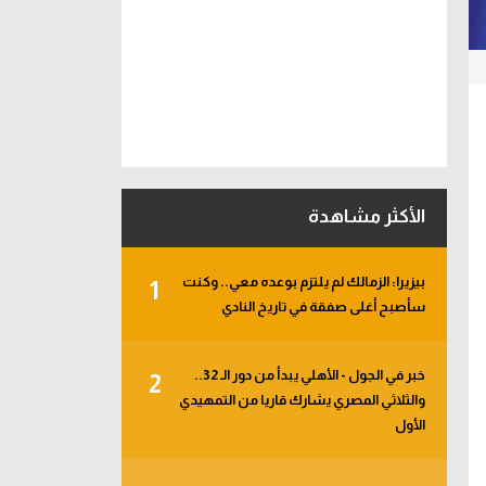
الأكثر مشاهدة
بيزيرا: الزمالك لم يلتزم بوعده معي.. وكنت
1
سأصبح أغلى صفقة في تاريخ النادي
خبر في الجول - الأهلي يبدأ من دور الـ 32..
2
والثلاثي المصري يشارك قاريا من التمهيدي
الأول