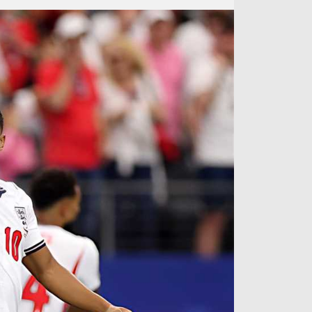
آراء حرة
الدوري ا
ركن الألعاب
دوري أبطا
دوري أبطا
كل البطولات