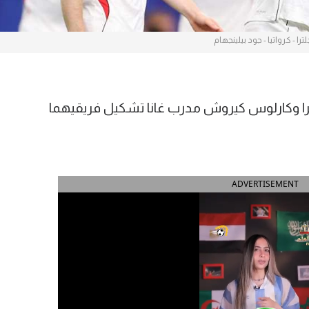
لترا - كرواتيا - جود بيلينجهام
ا وكارلوس كيروش مدرب غانا تشكيل فريقيهما
ADVERTISEMENT