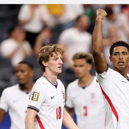
آسيا
دوري أبطال أوروبا
لسعودي للمحترفين
أمريكا
القسم الثاني
ل أوروبا
ركن الألعاب
رياضات أخرى
ل إفريقيا