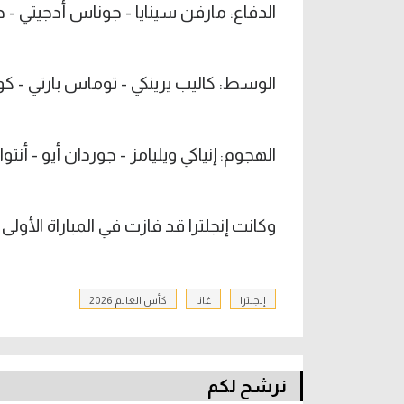
الدفاع: مارفن سينايا - جوناس أدجيتي - 
الوسط: كاليب يرينكي - توماس بارتي - ك
الهجوم: إنياكي ويليامز - جوردان أيو - أنتو
وكانت إنجلترا قد فازت في المباراة الأولى ع
إنجلترا
غانا
كأس العالم 2026
نرشح لكم