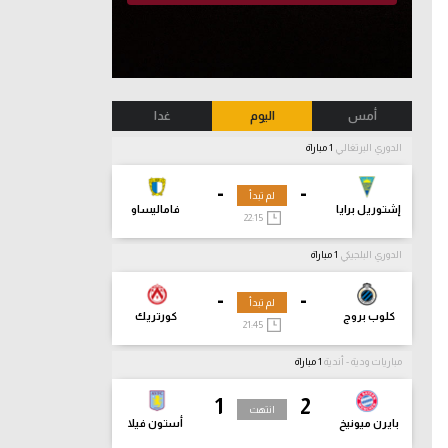
أمس
اليوم
غدا
الدوري البرتغالي
1 مباراة
-
-
لم تبدأ
إشتوريل برايا
فاماليساو
22:15
الدوري البلجيكي
1 مباراة
-
-
لم تبدأ
كلوب بروج
كورتريك
21:45
مباريات ودية - أندية
1 مباراة
1
2
انتهت
بايرن ميونيخ
أستون فيلا