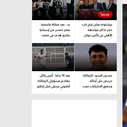
برشلونة يعلن فتح باب
يد - بعد مباراة ملحمية..
حجز تذاكر مواجهة
مصر تخسر من إسبانيا
الأهلي في كأس خوان
بفارق هدف في نصف
جامبر
نهائي كأس العالم
للناشئات
حسين السيد: الزمالك
بعد 14 عاما.. أنس وائل
حريص على أبنائه..
يهاجم مسؤولي الزمالك:
وجميع الاختيارات تمت
أبلغوني برحيلي قبل إغلاق
وفقا لرؤية فنية بحتة
القيد بأيام