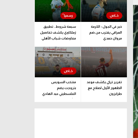
خبر في الجول - الكرمة
سبعة شروط.. تطبيق
العراقي يقترب من ضم
زملكاوي يكشف تفاصيل
مروان حمدي
مفاوضات شباب الأهلي
لضم بيزيرا قبل غلق
الملف
تقرير تركي يكشف موعد
منتخب السويس
الظهور الأول لصلاح مع
بتروجت يضم
طرابزون
الفلسطيني عبد الهادي
راشد