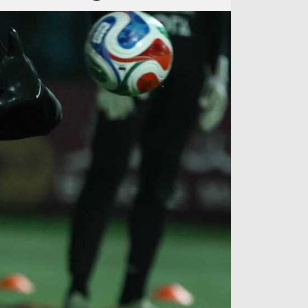
آراء حرة
الدوري ا
ركن الألعاب
دوري أبطا
دوري أبطا
كل البطولات