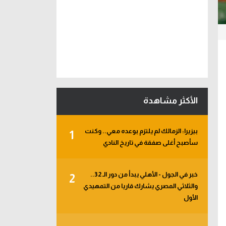
الأكثر مشاهدة
بيزيرا: الزمالك لم يلتزم بوعده معي.. وكنت
1
سأصبح أغلى صفقة في تاريخ النادي
خبر في الجول - الأهلي يبدأ من دور الـ 32..
2
والثلاثي المصري يشارك قاريا من التمهيدي
الأول