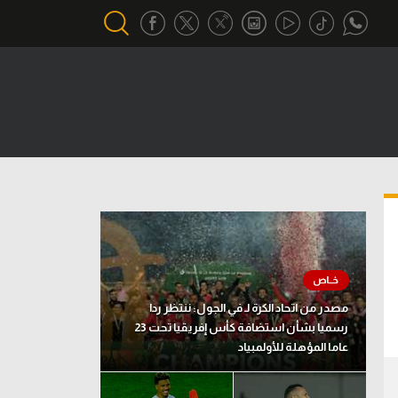
أقسام خاصة
Gamers
يكية
ميركاتو
تحقيق في الجول
تقرير في الجول
تحليل في الجول
مصدر من اتحاد الكرة لـ في الجول: ننتظر ردا
حكايات في الجول
رسميا بشأن استضافة كأس إفريقيا تحت 23
عاما المؤهلة للأولمبياد
كويز في الجول
فيديو في الجول