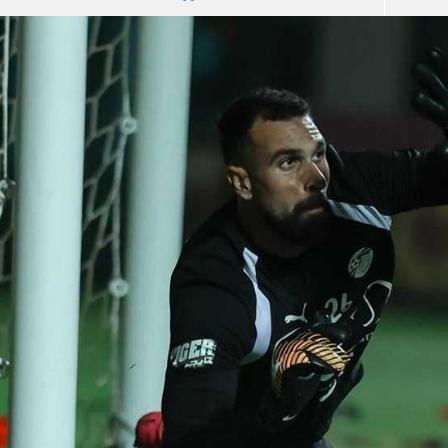
آسيا
دوري أبطال أوروبا
لسعودي للمحترفين
أمريكا
القسم الثاني
ل أوروبا
ركن الألعاب
رياضات أخرى
ل إفريقيا