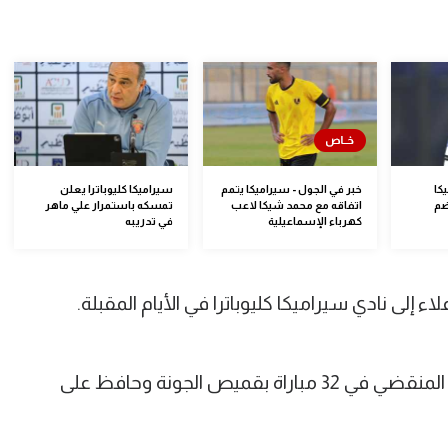
كا
خبر في الجول - سيراميكا يتمم
سيراميكا كليوباترا يعلن
ضم
اتفاقه مع محمد شيكا لاعب
تمسكه باستمرار علي ماهر
كهرباء الإسماعيلية
في تدريبه
 إلى نادي سيراميكا كليوباترا في الأيام المقبلة.
وشارك صاحب الـ 26 عاما خلال الموسم المنقضي في 32 مباراة بقميص الجونة وحافظ على