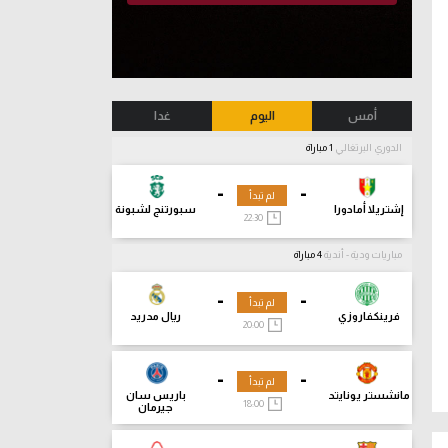
أمس
اليوم
غدا
الدوري البرتغالي
1 مباراة
-
-
لم تبدأ
إشتريلا أمادورا
سبورتنج لشبونة
22:30
مباريات ودية - أندية
4 مباراة
-
-
لم تبدأ
فرينكفاروزي
ريال مدريد
20:00
-
-
لم تبدأ
مانشستر يونايتد
باريس سان
18:00
جيرمان