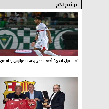
نرشح لكم
"مستقبل النادي".. أحمد مجدي يكشف كواليس رحيله عن 