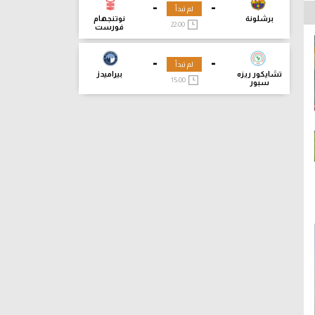
-
-
لم تبدأ
برشلونة
نوتنجهام
22:00
فورست
-
-
لم تبدأ
تشايكور ريزه
بيراميدز
15:00
سبور