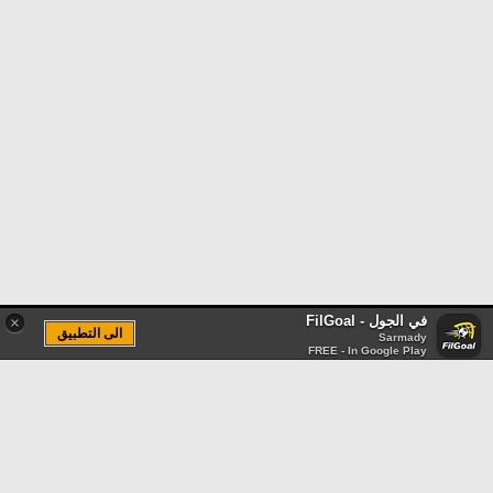
في الجول - FilGoal
×
الى التطبيق
Sarmady
FREE - In Google Play