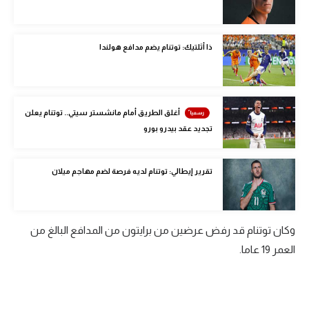
الوطن العربي
في المونديال
ذا أثلتيك: توتنام يضم مدافع هولندا
رياضة نسائية
آسيا
أغلق الطريق أمام مانشستر سيتي.. توتنام يعلن
أمريكا
تجديد عقد بيدرو بورو
ركن الألعاب
تقرير إيطالي: توتنام لديه فرصة لضم مهاجم ميلان
أقسام خاصة
Gamers
وكان توتنام قد رفض عرضين من برايتون من المدافع البالغ من
ميركاتو
العمر 19 عاما.
تحقيق في الجول
تقرير في الجول