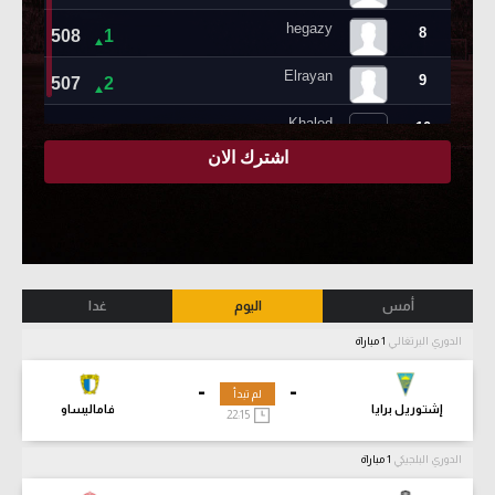
أمس
اليوم
غدا
الدوري البرتغالي
1 مباراة
-
-
لم تبدأ
إشتوريل برايا
فاماليساو
22:15
الدوري البلجيكي
1 مباراة