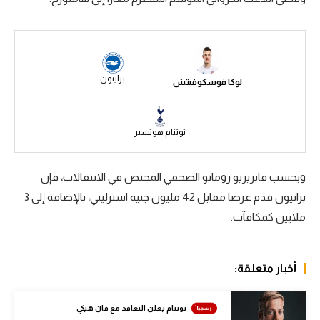
سعودي في الجول
الدوري الإنجليزي
الدوري الإسباني
برايتون
لوكا فوسكوفيتش
دوري أبطال أوروبا
توتنام هوتسبر
القسم الثاني
رياضات أخرى
وبحسب فابريزيو رومانو الصحفي المختص في الانتقالات، فإن
أمم إفريقيا
براتيون قدم عرضا مقابل 42 مليون جنيه استرليني، بالإضافة إلى 3
ملايين كمكافآت.
كرة السلة الأمريكية
كرة سلة
أخبار متعلقة:
كرة يد
كرة طائرة
توتنام يعلن التعاقد مع فان هيكي