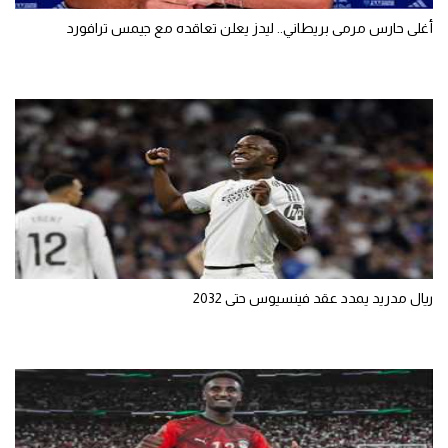
أغلى حارس مرمى بريطاني.. ليدز يعلن تعاقده مع جيمس ترافورد
ريال مدريد يمدد عقد فينسيوس حتى 2032