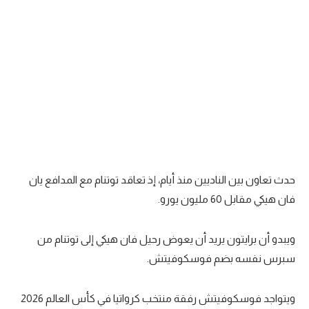
تحليل في الجول
حكايات في الجول
كويز في الجول
فيديو في الجول
حدث تعاون بين الناديين منذ أيام، إذ تعاقد توتنام مع المدافع يان
فان هيكي مقابل 60 مليون يورو.
ويبدو أن برايتون يريد أن يعوض رحيل فان هيكي إلى توتنام من
سبرس نفسه بضم فوسكوفيتش.
ويتواجد فوسكوفيتش رفقة منتخب كرواتيا في كأس العالم 2026