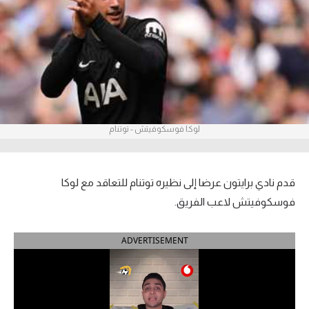
آراء حرة
ركن الألعاب
بطولات
أمريكا 2026
لوكا فوسكوفيتش - توتنام
الدوري المصري
الدوري الإنجليزي الممتاز
قدم نادي برايتون عرضا إلى نظيره توتنام للتعاقد مع لوكا
فوسكوفيتش لاعب الفريق.
الدوري الإسباني
ADVERTISEMENT
الدوري الإيطالي
الدوري الألماني
الدوري الفرنسي