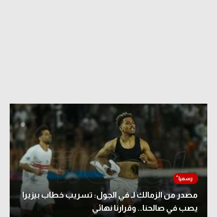
مصدر من الزمالك لـ في الجول: تسريب خطاب بيزيرا
يصب في صالحنا.. وقرارنا نهائي