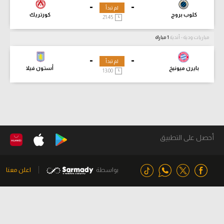
-
-
لم تبدأ
كلوب بروج
كورتريك
21:45
مباريات ودية - أندية
1 مباراة
-
-
لم تبدأ
بايرن ميونيخ
أستون فيلا
13:00
أحصل على التطبيق
بواسطة
اعلن معنا