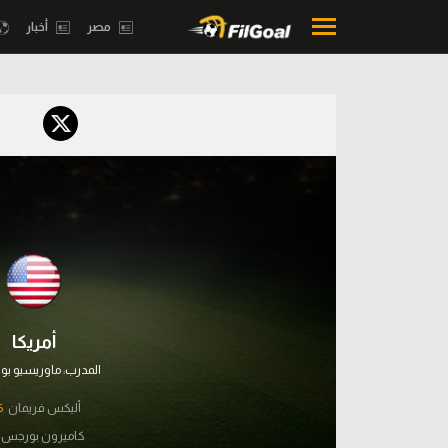
مصر
أخبار
محتوى إخباري
بطولات
الرئيسية
أمريكا 2026
أخبار
الدوري ا
مباريات
الدوري الإ
ميركاتو
الدوري ال
فانتازي في الجول
أمريكا
الدوري ال
مسابقة التوقعات
المدرب:
ماوريسيو بو
الدوري الأ
فيديوهات
أليكس فريمان
'
الدوري ا
عدسات
كاميرون بورجس