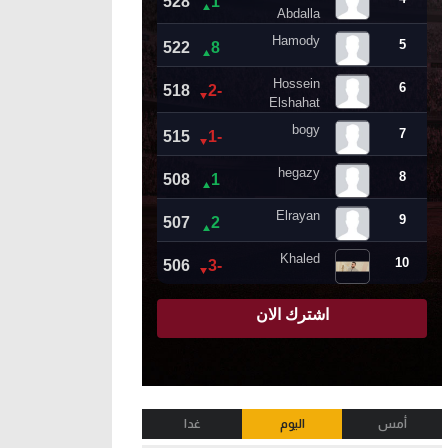
أمس
اليوم
غدا