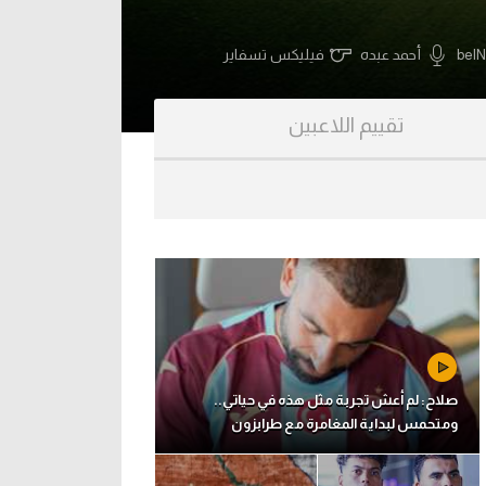
beI
أحمد عبده
فيليكس تسفاير
تقييم اللاعبين
صلاح: لم أعش تجربة مثل هذه في حياتي..
ومتحمس لبداية المغامرة مع طرابزون