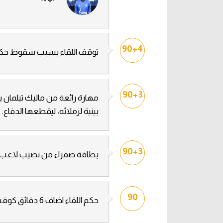
90+4
توقف اللقاء بسبب سقوط حكم ا
90+3
مهارة رائعة من ماليك تيلمان 
بينية لزملائه، ليقطعها الدفاع.
90+3
بطاقة صفراء من نصيب لاعب م
90
حكم اللقاء اضاف 6 دقائق كوقت محتسب بدلا من الضائع.