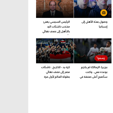
وصول بعثة الأهلي إلى
الرئيس السيسي يهنئ
إسبانيا
منتخب ناشئات اليد
بالتأهل إلى نصف نهائي
كأس العالم
بيزيرا: الزمالك لم يلتزم
كرة يد - للتاريخ.. ناشئات
بوعده معي.. وكنت
مصر إلى نصف نهائي
سأصبح أغلى صفقة في
بطولة العالم لأول مرة
تاريخ النادي