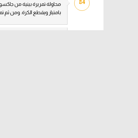
84
محاولة تمريرة بينية من جاكسون
بامتياز ويقطع الكرة. ومن ثم تمر
84
الركنيات : 6 أمريكا مقابل 3 أستراليا.
83
كرة عرضية من الجهة اليمنى من
ولكن طوبلة تمر من الجميع الى
81
تبديل ثالث في صفوف منتخب أم
دخول
أوستون ترستي