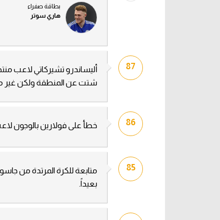
بطاقة صفراء
هاري سوتر
87
أليساندرو تشيركاتي لاعب منتخ
شتت عن المنطقة ولكن غير مت
86
خطأ على فولارين بالوجون لاع
85
متابعة للكرة المرتدة من جاسون
بعيداً.