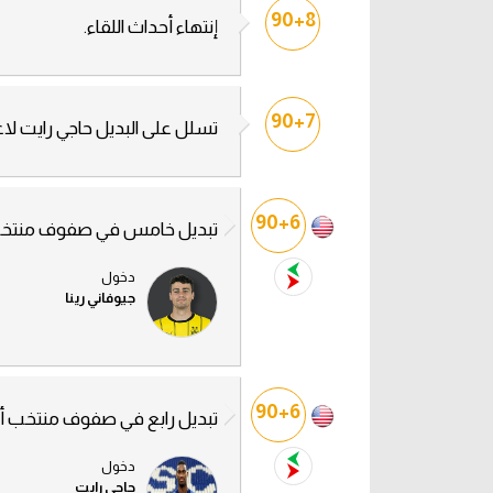
90+8
إنتهاء أحداث اللقاء.
90+7
تسلل على البديل حاجي رايت لا
90+6
تبديل خامس في صفوف منتخب 
دخول
جيوفاني رينا
90+6
تبديل رابع في صفوف منتخب أم
دخول
حاجي رايت