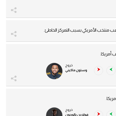
عب منتخب الأمريكي بسبب التمركز الخاطئ.
أمريكا.
خروج
وستون ماكيني
ريكا.
خروج
فولارين بالوجون