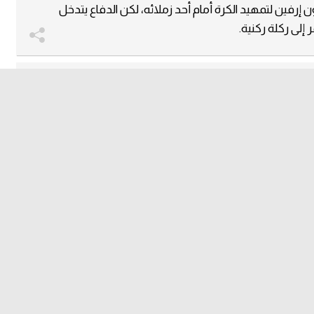
 إرفين لتمهيد الكرة أمام أحد زملائه، لكن الدفاع يتدخل
 إلى ركلة ركنية.
 كونور ميتكالف لاعب منتخب أستراليا نحو منطقة الجزاء
 ركلة مرمى.
ريكا.
خروج
أنتوني روبنسون