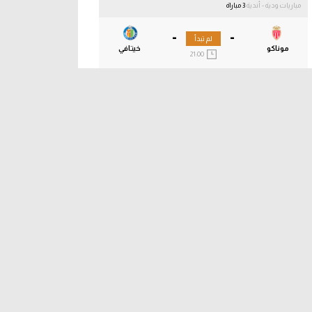
مباريات ودية - أندية
3 مباراة
-
-
لم تبدأ
موناكو
خيتافي
21:00
-
-
لم تبدأ
مالاجا
العربي
21:00
-
-
لم تبدأ
فيورنتينا
ديبورتيفو ألافيس
21:00