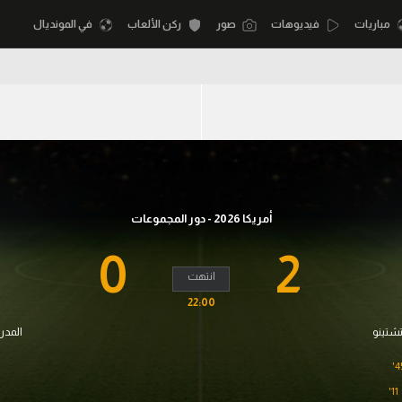
مباريات
فيديوهات
صور
ركن الألعاب
في المونديال
أقسام
أمم إفريقيا
الكرة المصرية
كرة السلة الأمر
الدوري المصري
لمصري
كرة سلة
الكرة الأوروبية
أمريكا 2026 - دور المجموعات
نجليزي الممتاز
كرة يد
الكرة الإفريقية
0
2
إسباني
كرة طائرة
انتهت
منتخب مصر
22:00
إيطالي
الوطن العربي
سعودي في الجول
تشتينو
المدر
في المونديال
لماني
الدوري الإنجليزي
45
رياضة نسائية
لفرنسي
11'
الدوري الإسباني