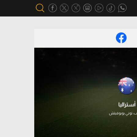
أقسام خاصة
Gamers
يكية
ميركاتو
تحقيق في الجول
تقرير في الجول
تحليل في الجول
أستراليا
حكايات في الجول
ب:
توني بوبوفيتش
كويز في الجول
فيديو في الجول