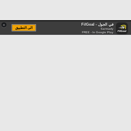
في الجول - FilGoal
×
الى التطبيق
Sarmady
FREE - In Google Play