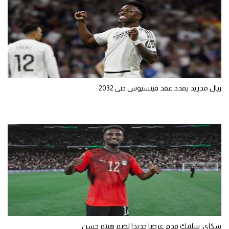
ريال مدريد يمدد عقد فينسيوس حتى 2032
سكاي: سلتيك قدم عرضا جديدا لضم هيثم حسن