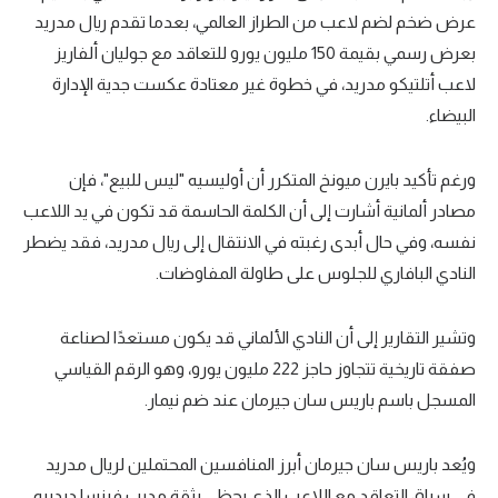
عرض ضخم لضم لاعب من الطراز العالمي، بعدما تقدم ريال مدريد
بعرض رسمي بقيمة 150 مليون يورو للتعاقد مع جوليان ألفاريز
لاعب أتلتيكو مدريد، في خطوة غير معتادة عكست جدية الإدارة
البيضاء.
ورغم تأكيد بايرن ميونخ المتكرر أن أوليسيه "ليس للبيع"، فإن
مصادر ألمانية أشارت إلى أن الكلمة الحاسمة قد تكون في يد اللاعب
نفسه، وفي حال أبدى رغبته في الانتقال إلى ريال مدريد، فقد يضطر
النادي البافاري للجلوس على طاولة المفاوضات.
وتشير التقارير إلى أن النادي الألماني قد يكون مستعدًا لصناعة
صفقة تاريخية تتجاوز حاجز 222 مليون يورو، وهو الرقم القياسي
المسجل باسم باريس سان جيرمان عند ضم نيمار.
ويُعد باريس سان جيرمان أبرز المنافسين المحتملين لريال مدريد
في سباق التعاقد مع اللاعب الذي يحظى بثقة مدرب فرنسا ديدييه