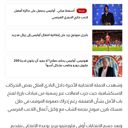
تحليل في الجول
أسقط مبابي.. أوليس يحصل على جائزة أفضل
لاعب خارج الدوري الفرنسي
حكايات في الجول
كويز في الجول
بايرن ميونيخ يرد على إمكانية انتقال أوليس إلى ريال مدريد
فيديو في الجول
هونيس: أوليس يخلف صلاح؟ لا يفيد أن يكون لدينا 200
مليون يورو ونلعب بشكل أسوأ
وشهدت الحملة الانتخابية الأخيرة داخل النادي الملكي بعض التحركات
الاستكشافية، حيث جرت اتصالات غير رسمية من قيادات بارزة لفتح
باب الأمل بشأن الصفقة، رغم إدراك صعوبة الموقف في ظل
تمسك بايرن ميونخ بنجمه الشاب مع وكيل أعمال اللاعب الفرنسي.
وبعد حسم الانتخابات أوفى فلورنتينو بيريز بوعده الانتخابي بتقديم