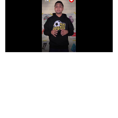
الدوري السعودي للمحترفين
دوري أبطال أوروبا
دوري أبطال إفريقيا
كل البطولات
أقسام
الكرة المصرية
الدوري المصري
الكرة الأوروبية
الكرة الإفريقية
منتخب مصر