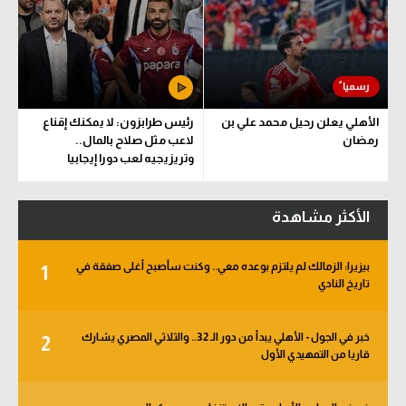
الأهلي يعلن رحيل محمد علي بن
رئيس طرابزون: لا يمكنك إقناع
رمضان
لاعب مثل صلاح بالمال..
وتريزيجيه لعب دورا إيجابيا
الأكثر مشاهدة
بيزيرا: الزمالك لم يلتزم بوعده معي.. وكنت سأصبح أغلى صفقة في
1
تاريخ النادي
خبر في الجول - الأهلي يبدأ من دور الـ 32.. والثلاثي المصري يشارك
2
قاريا من التمهيدي الأول