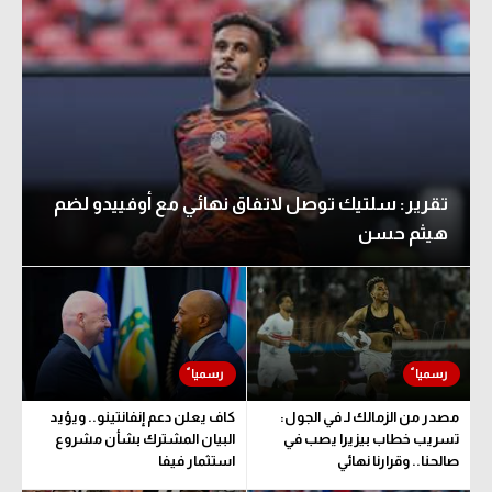
تقرير: سلتيك توصل لاتفاق نهائي مع أوفييدو لضم
هيثم حسن
مصدر من الزمالك لـ في الجول:
كاف يعلن دعم إنفانتينو.. ويؤيد
تسريب خطاب بيزيرا يصب في
البيان المشترك بشأن مشروع
صالحنا.. وقرارنا نهائي
استثمار فيفا