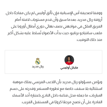
سعودي في الجول
ووفقا لصحيفة آس الإسبانية فإن تألق أوليس لم يكن مفاجئا داخل
الدوري الإنجليزي
أروقة ريال مدريد، بعدما سبق وأن قدم مستويات لافتة أمام
الدوري الإسباني
الفريق الملكي في مواجهتي نصف نهائي دوري أبطال أوروبا على
ملعب سانتياجو برنابيو، حيث بدأت الأضواء تُسلط عليه بشكل أكبر
دوري أبطال أوروبا
منذ ذلك التوقيت.
القسم الثاني
رياضات أخرى
أمم إفريقيا
ريال مدريد
مايكل أوليسي
كرة السلة الأمريكية
ويؤمن مسؤولو ريال مدريد بأن اللاعب الفرنسي يملك موهبة
كرة سلة
استثنائية بلا سقف، خاصة مع تطوره المستمر وقدرته على حسم
كرة يد
المباريات، ما جعله محل قناعة داخل النادي باعتباره أحد الأسماء
القادرة على أن تصبح مرجعًا كرويًا في المستقبل القريب.
كرة طائرة