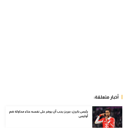
الوطن العربي
في المونديال
رياضة نسائية
آسيا
أمريكا
ركن الألعاب
أقسام خاصة
Gamers
أخبار متعلقة:
ميركاتو
رئيس بايرن: بيريز يجب أن يوفر على نفسه عناء محاولة ضم
تحقيق في الجول
أوليس
تقرير في الجول