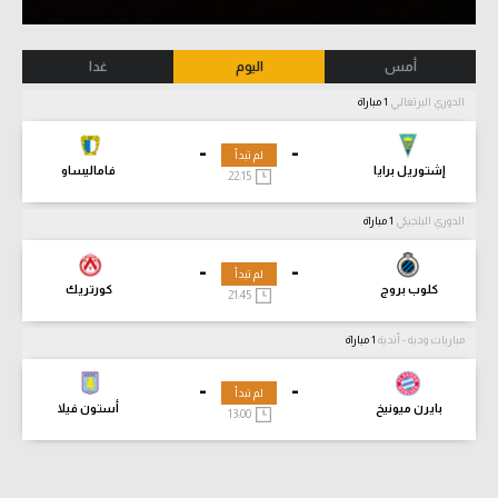
أمس
اليوم
غدا
الدوري البرتغالي
1 مباراة
-
-
لم تبدأ
إشتوريل برايا
فاماليساو
22:15
الدوري البلجيكي
1 مباراة
-
-
لم تبدأ
كلوب بروج
كورتريك
21:45
مباريات ودية - أندية
1 مباراة
-
-
لم تبدأ
بايرن ميونيخ
أستون فيلا
13:00