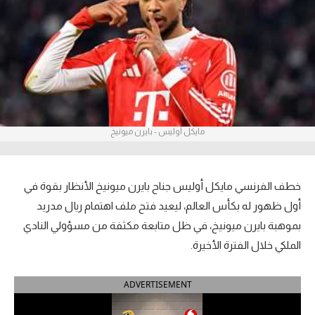
آراء حرة
ركن الألعاب
بطولات
أمريكا 2026
مايكل أوليس - بايرن ميونيخ
الدوري المصري
الدوري الإنجليزي الممتاز
خطف الفرنسي مايكل أوليس جناح بايرن ميونيخ الأنظار بقوة في
أول ظهور له بكأس العالم، ليعيد فتح ملف اهتمام ريال مدريد
الدوري الإسباني
بموهبة بايرن ميونيخ، في ظل متابعة مكثفة من مسؤولي النادي
الملكي خلال الفترة الأخيرة.
الدوري الإيطالي
الدوري الألماني
ADVERTISEMENT
الدوري الفرنسي