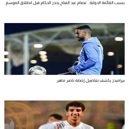
بسبب القائمة الدولية.. عصام عبد الفتاح يحذر الحكام قبل انطلاق الموسم
بيراميدز يكشف تفاصيل إصابة ناصر ماهر