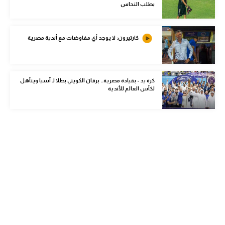
بطلب النحاس
الوطن العربي
في المونديال
كارتيرون: لا يوجد أي مفاوضات مع أندية مصرية
رياضة نسائية
آسيا
كرة يد - بقيادة مصرية.. برقان الكويتي بطلا لـ آسيا ويتأهل
لكأس العالم للأندية
أمريكا
ركن الألعاب
أقسام خاصة
Gamers
ميركاتو
تحقيق في الجول
تقرير في الجول