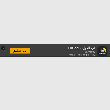
في الجول - FilGoal
×
الى التطبيق
Sarmady
FREE - In Google Play