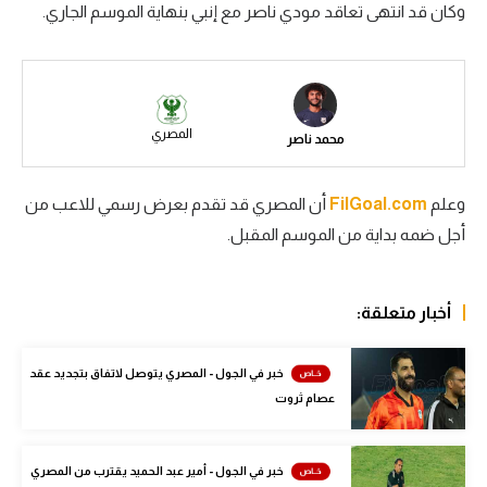
وكان قد انتهى تعاقد مودي ناصر مع إنبي بنهاية الموسم الجاري.
سعودي في الجول
الدوري الإنجليزي
الدوري الإسباني
المصري
محمد ناصر
دوري أبطال أوروبا
القسم الثاني
وعلم
FilGoal.com
أن المصري قد تقدم بعرض رسمي للاعب من
أجل ضمه بداية من الموسم المقبل.
رياضات أخرى
أمم إفريقيا
أخبار متعلقة:
كرة السلة الأمريكية
خبر في الجول - المصري يتوصل لاتفاق بتجديد عقد
كرة سلة
عصام ثروت
كرة يد
كرة طائرة
خبر في الجول - أمير عبد الحميد يقترب من المصري