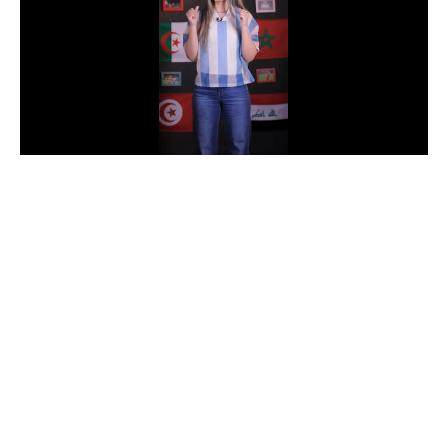
الدوري السعودي للمحترفين
دوري أبطال أوروبا
دوري أبطال إفريقيا
كل البطولات
أقسام
الكرة المصرية
الدوري المصري
الكرة الأوروبية
الكرة الإفريقية
منتخب مصر