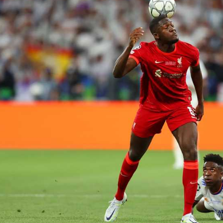
آسيا
دوري أبطال أوروبا
لسعودي للمحترفين
أمريكا
القسم الثاني
ل أوروبا
ركن الألعاب
رياضات أخرى
ل إفريقيا