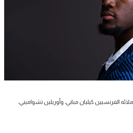
ملائه الفرنسيين كيليان مبابي، وأوريلين تشواميني،