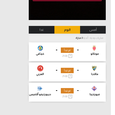
أمس
اليوم
غدا
مباريات ودية - أندية
3 مباراة
-
-
لم تبدأ
موناكو
خيتافي
21:00
-
-
لم تبدأ
مالاجا
العربي
21:00
-
-
لم تبدأ
فيورنتينا
ديبورتيفو ألافيس
21:00