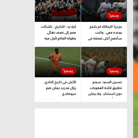
بيزيرا: الزمالك لم يلتزم
كرة يد - للتاريخ.. ناشئات
بوعده معي.. وكنت
مصر إلى نصف نهائي
سأصبح أغلى صفقة في
بطولة العالم لأول مرة
تاريخ النادي
حسين السيد: سيتم
الأغلى في تاريخ النادي..
تطبيق لائحة العقوبات
ريال مدريد يعلن ضم
دون استثناء.. ولا يمكن
ديوماندي
ضغط أو ليّ ذراع الزمالك