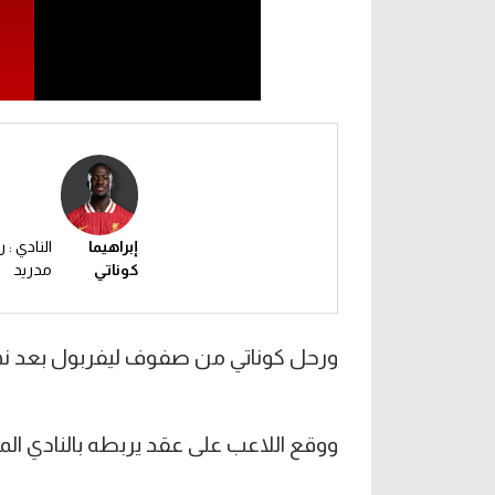
إبراهيما
النادي : ر
كوناتي
مدريد
ورحل كوناتي من صفوف ليفربول بعد نهاية عق
ووقع اللاعب على عقد يربطه بالنادي الملكي ح