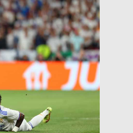
آراء حرة
الدوري ا
ركن الألعاب
دوري أبطا
دوري أبطا
كل البطولات