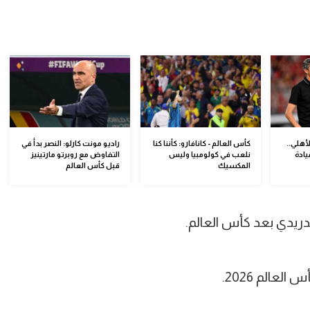
أهلي..
كأس العالم - كانافارو: كأننا كنا
راديو مونت كارلو: النصر بدأ في
يادة
نلعب في كولومبيا وليس
التفاوض مع روبرتو مارتينيز
المكسيك
قبل كأس العالم
دريدي بعد كأس العالم.
عالم 2026.