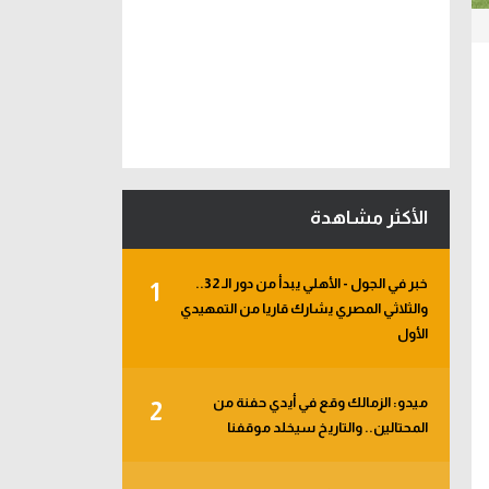
الأكثر مشاهدة
خبر في الجول - الأهلي يبدأ من دور الـ 32..
1
والثلاثي المصري يشارك قاريا من التمهيدي
الأول
ميدو: الزمالك وقع في أيدي حفنة من
2
المحتالين.. والتاريخ سيخلد موقفنا