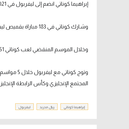
إبراهيما كوناتي انضم إلى ليفربول في 2021 قادما من لايبزيج.
وشارك كوناتي في 183 مباراة بقميص ليفربول وتمكن من تسجيل 7 أهداف وصناعة 4 آخرين.
وخلال الموسم المنقضي لعب كوناتي 51 مباراة بقميص ليفربول وسجل هدفين.
وتوج كوناتي 
المجتمع الإنجليزي وكأس الرابطة الإنجليز
إبراهيما كوناتي
ريال مدريد
ليفربول