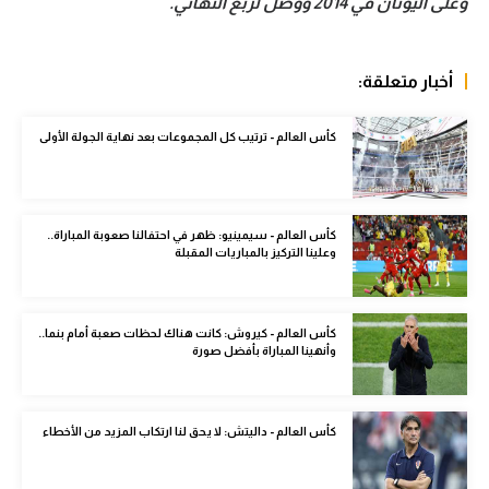
وعلى اليونان في 2014 ووصل لربع النهائي.
الوطن العربي
في المونديال
أخبار متعلقة:
رياضة نسائية
كأس العالم - ترتيب كل المجموعات بعد نهاية الجولة الأولى
آسيا
أمريكا
كأس العالم - سيمينيو: ظهر في احتفالنا صعوبة المباراة..
ركن الألعاب
وعلينا التركيز بالمباريات المقبلة
أقسام خاصة
كأس العالم - كيروش: كانت هناك لحظات صعبة أمام بنما..
Gamers
وأنهينا المباراة بأفضل صورة
ميركاتو
تحقيق في الجول
كأس العالم - داليتش: لا يحق لنا ارتكاب المزيد من الأخطاء
تقرير في الجول