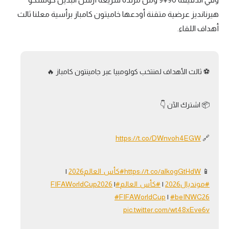
هيرنانديز عرضية متقنة أودعها خاميتون كامباز برأسية معلنا ثالث
أهداف اللقاء.
⚽️ ثالث الأهداف لمنتخب كولومبيا عبر جامينتون كامباز 🔥
📦 اشترك الآن 👇
https://t.co/DWnvoh4EGW
🔗
📱
https://t.co/alkogGtHdW
#كأس_العالم2026
|
#مونديال2026
|
#كأس_العالم
#FIFAWorldCup2026
|
#FIFAWorldCup
|
#beINWC26
pic.twitter.com/wt48xEve6v