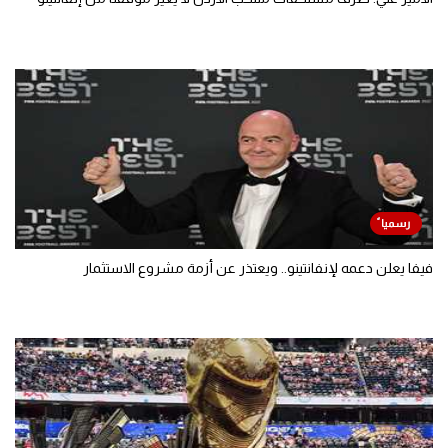
فيفا يعلن دعمه لإنفانتينو.. ويعتذر عن أزمة مشروع الاستثمار