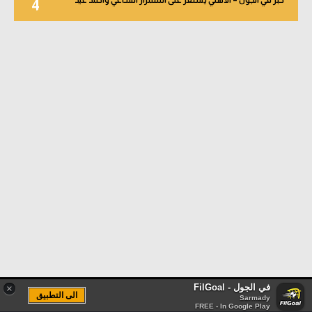
4
في الجول - FilGoal
×
الى التطبيق
Sarmady
FREE - In Google Play