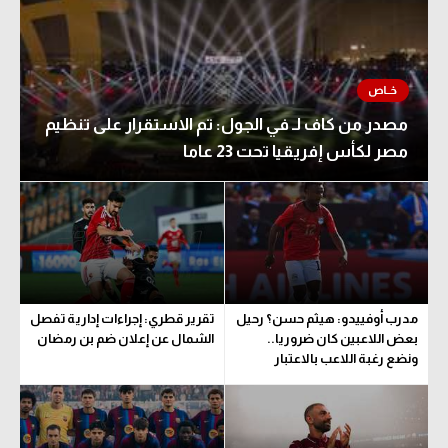
مصدر من كاف لـ في الجول: تم الاستقرار على تنظيم
مصر لكأس إفريقيا تحت 23 عاما
مدرب أوفييدو: هيثم حسن؟ رحيل
تقرير قطري: إجراءات إدارية تفصل
بعض اللاعبين كان ضروريا..
الشمال عن إعلان ضم بن رمضان
ونضع رغبة اللاعب بالاعتبار