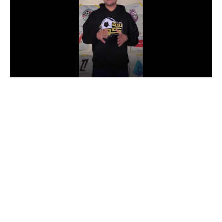
الدوري السعودي للمحترفين
دوري أبطال أوروبا
دوري أبطال إفريقيا
كل البطولات
أقسام
الكرة المصرية
الدوري المصري
الكرة الأوروبية
الكرة الإفريقية
منتخب مصر