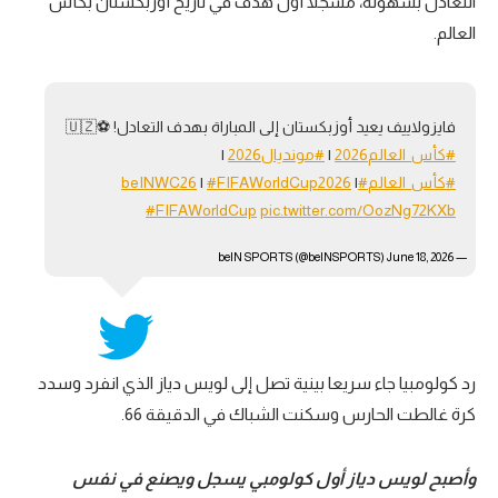
التعادل بسهولة، مسجلا أول هدف في تاريخ أوزبكستان بكأس
العالم.
فايزولاييف يعيد أوزبكستان إلى المباراة بهدف التعادل! ⚽️🇺🇿
#كأس_العالم2026
|
#مونديال2026
|
#كأس_العالم
#beINWC26
|
#FIFAWorldCup2026
|
#FIFAWorldCup
pic.twitter.com/OozNg72KXb
June 18, 2026
— beIN SPORTS (@beINSPORTS)
رد كولومبيا جاء سريعا بينية تصل إلى لويس دياز الذي انفرد وسدد
كرة غالطت الحارس وسكنت الشباك في الدقيقة 66.
وأصبح لويس دياز أول كولومبي يسجل ويصنع في نفس