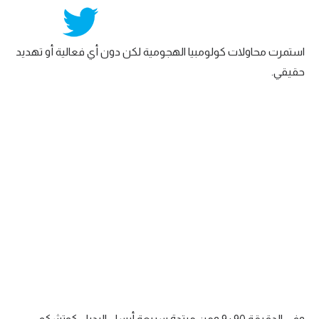
استمرت محاولات كولومبيا الهجومية لكن دون أي فعالية أو تهديد
حقيقي.
وفي الدقيقة 90+9 ومن مرتدة سريعة أرسل البديل كوتشكو