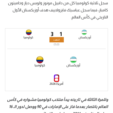
سجل ثلاثية كولومبيا كل من دانييل مونوز ولويس دياز وخاميتون
سعودي في الجول
كامباز، فيما سجل عباسيك فايزولاييف هدف أوزبكستان الأول
التاريخي في كأس العالم.
الدوري الإنجليزي
الدوري الإسباني
3
1
دوري أبطال أوروبا
أوزبكستان
كولومبيا
انتهت
05:00
القسم الثاني
رياضات أخرى
أوزبكستان
كولومبيا
أمم إفريقيا
كرة السلة الأمريكية
أمريكا 2026
كرة سلة
كرة يد
وللمرة الثالثة في تاريخه يبدأ منتخب كولومبيا مشواره في كأس
العالم بانتصار بعدما فاز على الإمارات في 90 ووصل لدور الـ 16
كرة طائرة