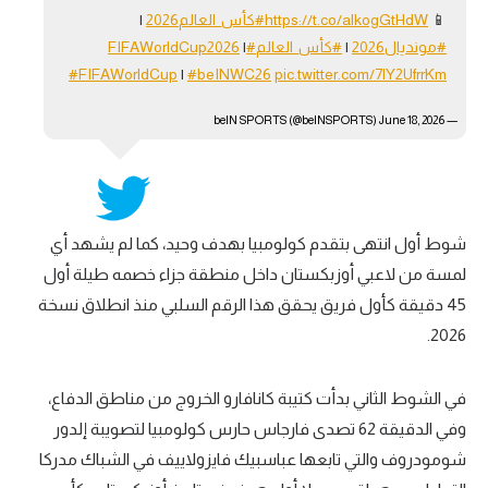
📱
https://t.co/alkogGtHdW
#كأس_العالم2026
|
#مونديال2026
|
#كأس_العالم
#FIFAWorldCup2026
|
#FIFAWorldCup
|
#beINWC26
pic.twitter.com/7lY2UfrrKm
June 18, 2026
— beIN SPORTS (@beINSPORTS)
شوط أول انتهى بتقدم كولومبيا بهدف وحيد، كما لم يشهد أي
لمسة من لاعبي أوزبكستان داخل منطقة جزاء خصمه طيلة أول
45 دقيقة كأول فريق يحقق هذا الرقم السلبي منذ انطلاق نسخة
2026.
في الشوط الثاني بدأت كتيبة كانافارو الخروج من مناطق الدفاع،
وفي الدقيقة 62 تصدى فارجاس حارس كولومبيا لتصويبة إلدور
شومودروف والتي تابعها عباسبيك فايزولاييف في الشباك مدركا