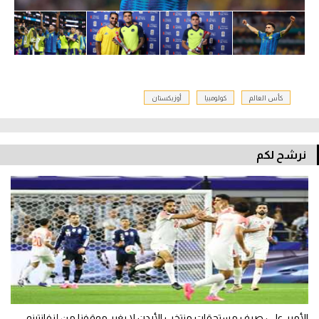
كأس العالم
كولومبيا
أوزبكستان
نرشح لكم
الأمير علي: صرف مستحقات منتخب الأردن لا يغير موقفنا من إنفانتينو