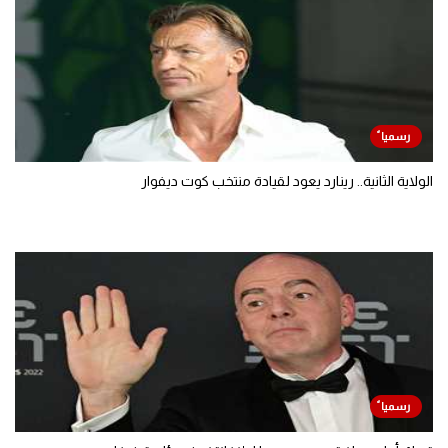
الولاية الثانية.. رينارد يعود لقيادة منتخب كوت ديفوار