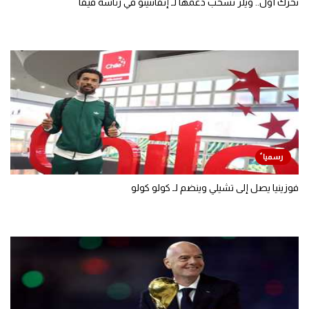
تحرك أول.. ويلز تسحب دعمها لـ إنفانتينو في رئاسة فيفا
فوزينيا يصل إلى تشيلي وينضم لـ كولو كولو