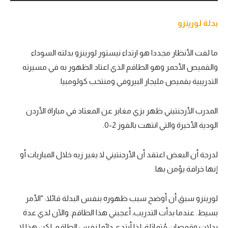
بدلة لورينزو
ما لفت الأنظار مجددا هو ارتداء نيستور لورينزو بدلته السوداء
والقميص الأحمر وهو الطاقم الذي اعتاد الظهور به في مسيرته
التدريبية بقميص مليجار البيروفي ومنتخب كولومبيا.
المدرب الأرجنتيني ظهر بزي مغاير عن المعتاد في مباراة الأردن
الودية الأخيرة والتي انتهت بالفوز 2-0.
لدرجة أن البعض اعتقد أن الأرجنتيني لا يغير زيه خلال المباريات أو
إنها خرافة يؤمن بها.
لورينزو سبق أن أوضح سبب ظهوره بنفس البدلة قائلا: "الأمر
بسيط. عندما بدأت التدريب، أعجبني هذا الطاقم. والآن لدي عدة
بدلات وقمصان مُتماثلة، لذا أرتدي دائما نفس الطاقم، لكن هذا لا