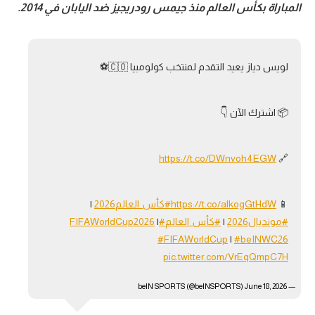
المباراة بكأس العالم منذ جيمس رودريجيز ضد اليابان في 2014.
لويس دياز يعيد التقدم لمنتخب كولومبيا 🇨🇴⚽️
📦 اشترك الآن 👇
https://t.co/DWnvoh4EGW
🔗
📱
https://t.co/alkogGtHdW
#كأس_العالم2026
|
#مونديال2026
|
#كأس_العالم
#FIFAWorldCup2026
|
#FIFAWorldCup
|
#beINWC26
pic.twitter.com/VrEqQmpC7H
June 18, 2026
— beIN SPORTS (@beINSPORTS)