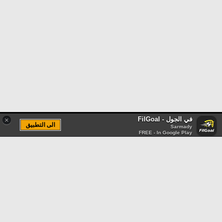
في الجول - FilGoal
×
الى التطبيق
Sarmady
FREE - In Google Play