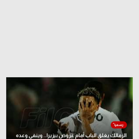
الزمالك يغلق الباب أمام عروض بيزيرا.. وينفي وعده