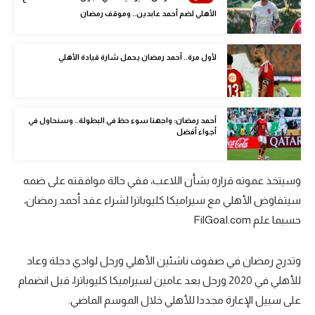
الوطن العربي
الأهلي لضم أحمد عابدين.. وموقف رمضان
في المونديال
لأول مرة.. أحمد رمضان يحمل شارة قيادة الأهلي
رياضة نسائية
آسيا
أحمد رمضان: واجهنا سوء حظ في البطولة.. وسنحاول في
أمريكا
أجواء أفضل
ركن الألعاب
وسيتخذ عموته قراره بشأن اللاعب، ففي حالة موافقته على ضمه
سيتفاوض الأهلي مع سيراميكا كليوباترا لشراء عقد أحمد رمضان،
أقسام خاصة
حسبما علم FilGoal.com
Gamers
ميركاتو
وتدرج رمضان في صفوف ناشئين الأهلي ورحل لوادي دجلة وعاد
تحقيق في الجول
للأهلي في 2020 ورحل بعد عامين لسيراميكا كليوباترا، قبل انضمام
على سبيل الإعارة مجددا للأهلي خلال الموسم الماضي.
تقرير في الجول