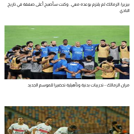
بيزيرا: الزمالك لم يلتزم بوعده معي.. وكنت سأصبح أغلى صفقة في تاريخ
النادي
مران الزمالك - تدريبات بدنية وتأهيلية تحضيرا للموسم الجديد