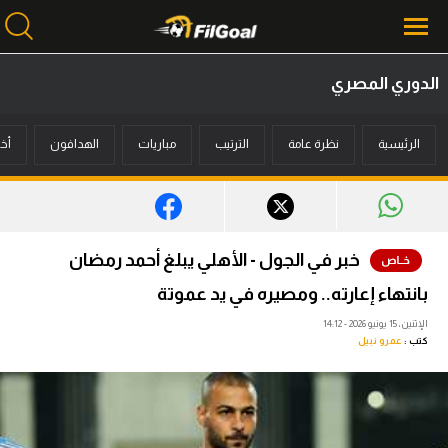
الدوري المصري
محتوى إخباري
الرئيسية
نظرة عامة
الترتيب
مباريات
الهدافون
أخب
الرئيسية
أخبار
مباريات
خبر في الجول - الأهلي يبلغ أحمد رمضان
ميركاتو
بانتهاء إعارته.. ومصيره في يد عموتة
فانتازي في الجول
الإثنين، 15 يونيو 2026 - 14:12
كتب :
عمرو نبيل
مسابقة التوقعات
فيديوهات
عدسات