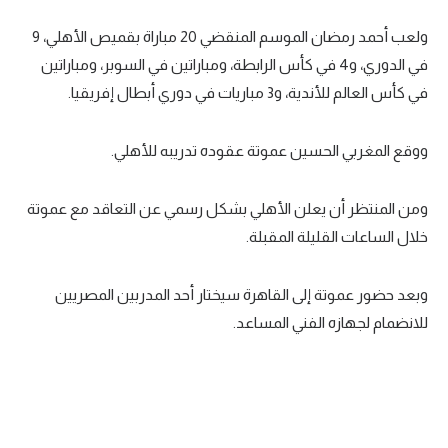
تحليل في الجول
ولعب أحمد رمضان الموسم المنقضي 20 مباراة بقميص الأهلي، 9
في الدوري، و4 في كأس الرابطة، ومباراتين في السوبر، ومباراتين
حكايات في الجول
في كأس العالم للأندية، و3 مباريات في دوري أبطال إفريقيا.
كويز في الجول
فيديو في الجول
ووقع المغربي الحسين عموتة عقوده تدريبه للأهلي.
ومن المنتظر أن يعلن الأهلي بشكل رسمي عن التعاقد مع عموتة
خلال الساعات القليلة المقبلة.
وبعد حضور عموتة إلى القاهرة سيختار أحد المدربين المصريين
للانضمام لجهازه الفني المساعد.