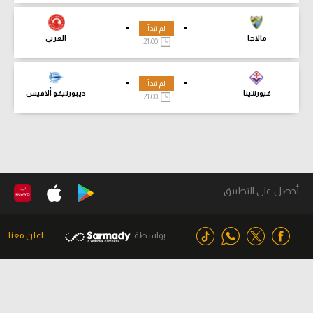
-
-
لم تبدأ
مالاجا
العربي
21:00
-
-
لم تبدأ
فيورنتينا
ديبورتيفو ألافيس
21:00
أحصل على التطبيق
بواسطة
اعلن معنا