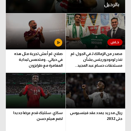
بالرحيل
مصدر من الزمالك لـ في الجول: لم
صلاح: لم أعش تجربة مثل هذه
ننذر لودوجوريتس بشأن
في حياتي.. ومتحمس لبداية
مستحقات حسام عبد المجيد..
المغامرة مع طرابزون
وهذا الموعد المتفق عليه
ريال مدريد يمدد عقد فينسيوس
سكاي: سلتيك قدم عرضا جديدا
حتى 2032
لضم هيثم حسن