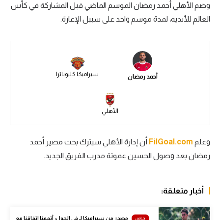
وضم الأهلي أحمد رمضان الموسم الماضي قبل المشاركة في كأس
سعودي في الجول
العالم للأندية، لمدة موسم واحد على سبيل الإعارة.
الدوري الإنجليزي
الدوري الإسباني
دوري أبطال أوروبا
سيراميكا كليوباترا
أحمد رمضان
القسم الثاني
رياضات أخرى
الأهلي
أمم إفريقيا
وعلم
FilGoal.com
أن إدارة الأهلي سيترك بحث مصير أحمد
كرة السلة الأمريكية
رمضان بعد وصول الحسين عموتة مدرب الفريق الجديد.
كرة سلة
كرة يد
أخبار متعلقة:
كرة طائرة
مصدر من سيراميكا لـ في الجول: أتممنا اتفاقنا مع