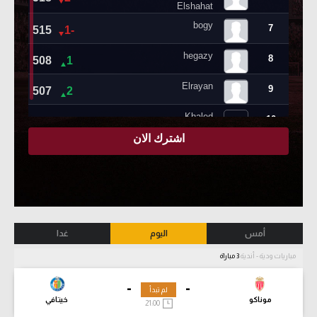
أمس
اليوم
غدا
مباريات ودية - أندية
3 مباراة
-
-
لم تبدأ
موناكو
خيتافي
21:00