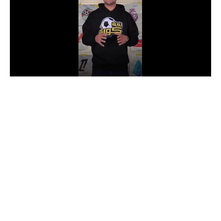
الدوري السعودي للمحترفين
دوري أبطال أوروبا
دوري أبطال إفريقيا
كل البطولات
أقسام
الكرة المصرية
الدوري المصري
الكرة الأوروبية
الكرة الإفريقية
منتخب مصر