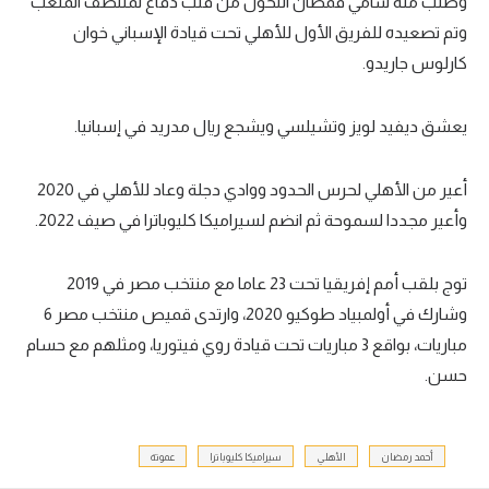
وطلب منه سامي قمصان التحول من قلب دفاع لمنتصف الملعب
وتم تصعيده للفريق الأول للأهلي تحت قيادة الإسباني خوان
كارلوس جاريدو.
يعشق ديفيد لويز وتشيلسي ويشجع ريال مدريد في إسبانيا.
أعير من الأهلي لحرس الحدود ووادي دجلة وعاد للأهلي في 2020
وأعير مجددا لسموحة ثم انضم لسيراميكا كليوباترا في صيف 2022.
توج بلقب أمم إفريقيا تحت 23 عاما مع منتخب مصر في 2019
وشارك في أولمبياد طوكيو 2020، وارتدى قميص منتخب مصر 6
مباريات، بواقع 3 مباريات تحت قيادة روي فيتوريا، ومثلهم مع حسام
حسن.
أحمد رمضان
الأهلي
سيراميكا كليوباترا
عموتة