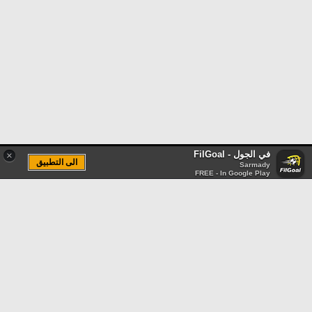
في الجول - FilGoal
×
الى التطبيق
Sarmady
FREE - In Google Play