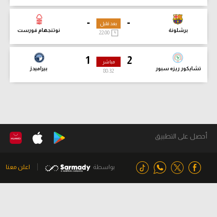
-
-
بعد قليل
برشلونة
نوتنجهام فورست
22:00
1
2
مباشر
تشايكور ريزه سبور
بيراميدز
80:34
أحصل على التطبيق
بواسطة
اعلن معنا