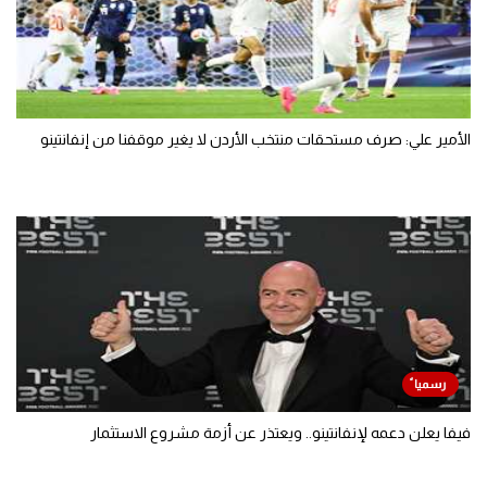
الأمير علي: صرف مستحقات منتخب الأردن لا يغير موقفنا من إنفانتينو
فيفا يعلن دعمه لإنفانتينو.. ويعتذر عن أزمة مشروع الاستثمار