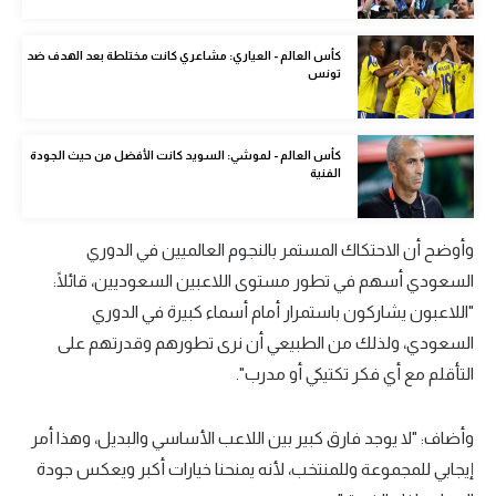
الوطن العربي
كأس العالم - العياري: مشاعري كانت مختلطة بعد الهدف ضد
في المونديال
تونس
رياضة نسائية
آسيا
كأس العالم - لموشي: السويد كانت الأفضل من حيث الجودة
الفنية
أمريكا
ركن الألعاب
وأوضح أن الاحتكاك المستمر بالنجوم العالميين في الدوري
السعودي أسهم في تطور مستوى اللاعبين السعوديين، قائلًا:
"اللاعبون يشاركون باستمرار أمام أسماء كبيرة في الدوري
أقسام خاصة
السعودي، ولذلك من الطبيعي أن نرى تطورهم وقدرتهم على
Gamers
التأقلم مع أي فكر تكتيكي أو مدرب".
ميركاتو
وأضاف: "لا يوجد فارق كبير بين اللاعب الأساسي والبديل، وهذا أمر
تحقيق في الجول
إيجابي للمجموعة وللمنتخب، لأنه يمنحنا خيارات أكبر ويعكس جودة
تقرير في الجول