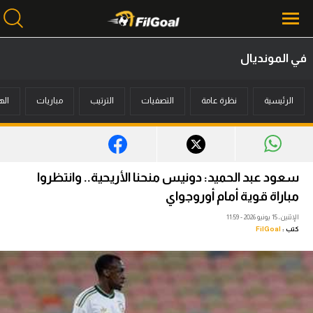
في المونديال
محتوى إخباري
الرئيسية
نظرة عامة
التصفيات
الترتيب
مباريات
اله
الرئيسية
أخبار
مباريات
سعود عبد الحميد: دونيس منحنا الأريحية.. وانتظروا
ميركاتو
مباراة قوية أمام أوروجواي
الإثنين، 15 يونيو 2026 - 11:59
فانتازي في الجول
كتب :
FilGoal
مسابقة التوقعات
فيديوهات
عدسات