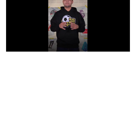
الدوري السعودي للمحترفين
دوري أبطال أوروبا
دوري أبطال إفريقيا
كل البطولات
أقسام
الكرة المصرية
الدوري المصري
الكرة الأوروبية
الكرة الإفريقية
منتخب مصر