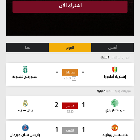
أمس
اليوم
غدا
الدوري البرتغالي
1 مباراة
-
-
بعد قليل
إشتريلا أمادورا
سبورتنج لشبونة
22:30
مباريات ودية - أندية
4 مباراة
2
1
مباشر
فرينكفاروزي
ريال مدريد
88:12
1
1
انتهت
مانشستر يونايتد
باريس سان جيرمان