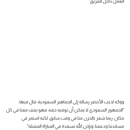
العمل داخل الفريق".
تحليل في الجول
حكايات في الجول
كويز في الجول
فيديو في الجول
ووجّه لاعب الأخضر رسالة إلى الجماهير السعودية، قال فيها:
"الجمهور السعودي لا يمكن أن نوفيه حقه، فهو يقف معنا في كل
مكان. ربما شعر بالحزن منا في وقت سابق، لكنه استمر في
مساندتنا ودعمنا، وبإذن الله نسعده في المباراة المقبلة".