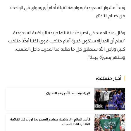
ويبدأ مشوار السعودية بمواجهة ثقيلة أمام أوروجواي في الواحدة
سعودي في الجول
من صباح الثلاثاء.
الدوري الإنجليزي
الدوري الإسباني
وقال عبد الحميد في تصريحات نقلتها جريدة الرياضية السعودية:
"نعلم أن المباراة ستكون كبيرة أمام منتخب قوي، لكننا أيضًا منتخب
دوري أبطال أوروبا
كبير، وبإذن الله سنطبق كل ما طلبه منا المدرب داخل الملعب،
القسم الثاني
ونظهر بصورة جيدة".
رياضات أخرى
أخبار متعلقة:
أمم إفريقيا
كرة السلة الأمريكية
الرياضية: حمد الله يوقع للتعاون
كرة سلة
كرة يد
كأس العالم - الرياضية: مهاجم السعودية لن يدخل القائمة
النهائية لهذا السبب
كرة طائرة