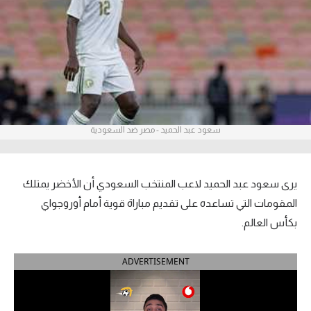
آراء حرة
ركن الألعاب
بطولات
أمريكا 2026
سعود عبد الحميد - مصر ضد السعودية
الدوري المصري
الدوري الإنجليزي الممتاز
يرى سعود عبد الحميد لاعب المنتخب السعودي أن الأخضر يمتلك
المقومات التي تساعده على تقديم مباراة قوية أمام أوروجواي
الدوري الإسباني
بكأس العالم.
الدوري الإيطالي
ADVERTISEMENT
الدوري الألماني
الدوري الفرنسي