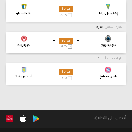
-
-
لم تبدأ
إشتوريل برايا
فاماليساو
22:15
الدوري البلجيكي
1 مباراة
-
-
لم تبدأ
كلوب بروج
كورتريك
21:45
مباريات ودية - أندية
1 مباراة
-
-
لم تبدأ
بايرن ميونيخ
أستون فيلا
13:00
أحصل على التطبيق