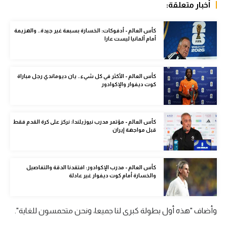
أخبار متعلقة:
الوطن العربي
في المونديال
كأس العالم - أدفوكات: الخسارة بسبعة غير جيدة.. والهزيمة
أمام ألمانيا ليست عارا
رياضة نسائية
آسيا
كأس العالم - الأكثر في كل شيء.. يان ديوماندي رجل مباراة
كوت ديفوار والإكوادور
أمريكا
ركن الألعاب
كأس العالم - مؤتمر مدرب نيوزيلندا: نركز على كرة القدم فقط
قبل مواجهة إيران
أقسام خاصة
Gamers
كأس العالم - مدرب الإكوادور: افتقدنا الدقة والتفاصيل
والخسارة أمام كوت ديفوار غير عادلة
ميركاتو
تحقيق في الجول
وأضاف "هذه أول بطولة كبرى لنا جميعا، ونحن متحمسون للغاية".
تقرير في الجول