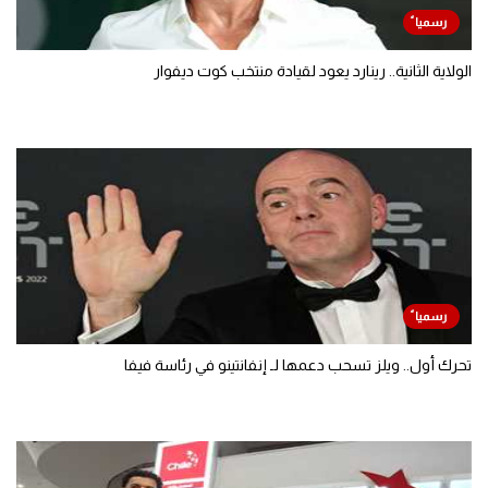
الولاية الثانية.. رينارد يعود لقيادة منتخب كوت ديفوار
تحرك أول.. ويلز تسحب دعمها لـ إنفانتينو في رئاسة فيفا