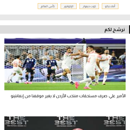
أماد ديالو
كوت ديفوار
الإكوادور
كأس العالم
نرشح لكم
الأمير علي: صرف مستحقات منتخب الأردن لا يغير موقفنا من إنفانتينو