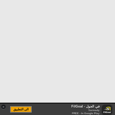
في الجول - FilGoal
×
الى التطبيق
Sarmady
FREE - In Google Play