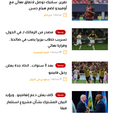
تقرير: سلتيك توصل لاتفاق نهائي مع
أوفييدو لضم هيثم حسن
ساعة |
ميركاتو
مصدر من الزمالك لـ في الجول:
تسريب خطاب بيزيرا يصب في صالحنا..
وقرارنا نهائي
10 ساعة |
الكرة المصرية
بعد 3 سنوات.. اتحاد جدة يعلن
رحيل فابينيو
11 ساعة |
سعودي في الجول
كاف يعلن دعم إنفانتينو.. ويؤيد
البيان المشترك بشأن مشروع استثمار
فيفا