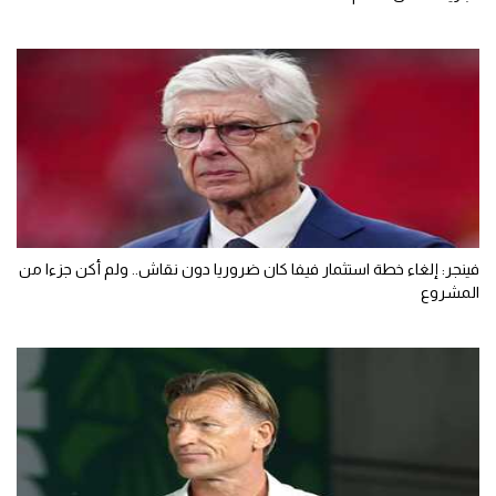
فينجر: إلغاء خطة استثمار فيفا كان ضروريا دون نقاش.. ولم أكن جزءا من
المشروع