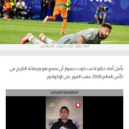
آراء حرة
ركن الألعاب
بطولات
أماد ديالو - كوت ديفوار - الإكوادور
أمريكا 2026
الدوري المصري
يأمل أماد ديالو لاعب كوت ديفوار أن يصنع هو وزملائه التاريخ في
الدوري الإنجليزي الممتاز
كأس العالم 2026 عقب الفوز على الإكوادور.
الدوري الإسباني
ADVERTISEMENT
الدوري الإيطالي
الدوري الألماني
الدوري الفرنسي