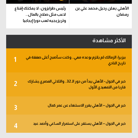
الأهلي يعلن رحيل محمد علي بن
رئيس طرابزون: لا يمكنك إقناع
رمضان
لاعب مثل صلاح بالمال..
وتريزيجيه لعب دورا إيجابيا
الأكثر مشاهدة
بيزيرا: الزمالك لم يلتزم بوعده معي.. وكنت سأصبح أغلى صفقة في
1
تاريخ النادي
خبر في الجول - الأهلي يبدأ من دور الـ 32.. والثلاثي المصري يشارك
2
قاريا من التمهيدي الأول
خبر في الجول – الأهلي يقرر الاستنغاء عن عمر كمال
3
خبر في الجول – الأهلي يستقر على استمرار الساعي وأحمد عيد
4