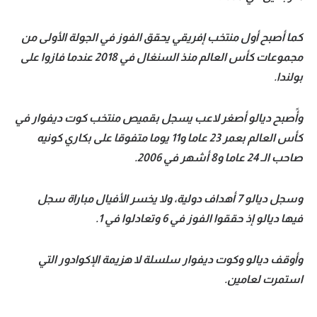
كما أصبح أول منتخب إفريقي يحقق الفوز في الجولة الأولى من
مجموعات كأس العالم منذ السنغال في 2018 عندما فازوا على
بولندا.
وأًصبح ديالو أصغر لاعب يسجل بقميص منتخب كوت ديفوار في
كأس العالم بعمر 23 عاما و11 يوما متفوقا على بكاري كونيه
صاحب الـ 24 عاما و8 أشهر في 2006.
وسجل ديالو 7 أهداف دولية، ولا يخسر الأفيال مباراة سجل
فيها ديالو إذ حققوا الفوز في 6 وتعادلوا في 1.
وأوقف ديالو وكوت ديفوار سلسلة لا هزيمة الإكوادور التي
استمرت لعامين.