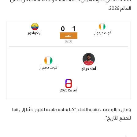
العالم 2026.
سعودي في الجول
الدوري الإنجليزي
0
1
الدوري الإسباني
كوت ديفوار
الإكوادور
انتهت
02:00
دوري أبطال أوروبا
القسم الثاني
كوت ديفوار
أماد ديالو
رياضات أخرى
أمم إفريقيا
أمريكا 2026
كرة السلة الأمريكية
كرة سلة
وقال ديالو عقب نهاية اللقاء: "كنا بحاجة ماسة للفوز. جئنا إلى هنا
لنصنع التاريخ".
كرة يد
كرة طائرة