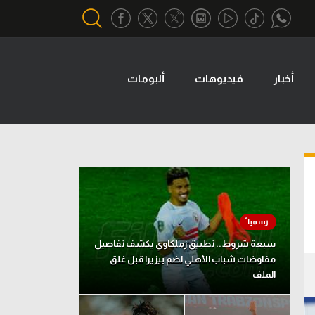
أخبار
فيديوهات
ألبومات
أقسام خاصة
Gamers
يكية
ميركاتو
تحقيق في الجول
تقرير في الجول
تحليل في الجول
سبعة شروط.. تطبيق زملكاوي يكشف تفاصيل
حكايات في الجول
مفاوضات شباب الأهلي لضم بيزيرا قبل غلق
الملف
كويز في الجول
فيديو في الجول