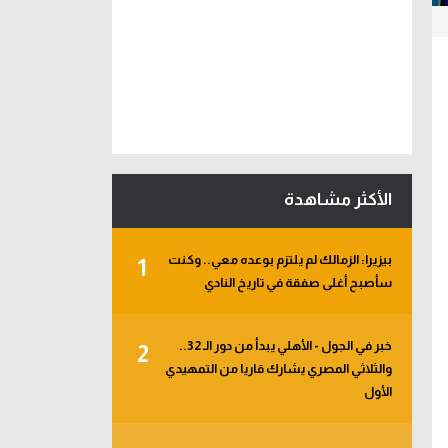
الأكثر مشاهدة
بيزيرا: الزمالك لم يلتزم بوعده معي.. وكنت
1
سأصبح أغلى صفقة في تاريخ النادي
خبر في الجول - الأهلي يبدأ من دور الـ 32..
2
والثلاثي المصري يشارك قاريا من التمهيدي
الأول