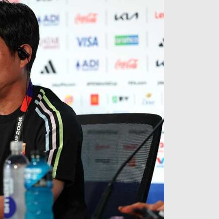
آراء حرة
الدوري ا
ركن الألعاب
دوري أبطا
دوري أبطا
كل البطولات