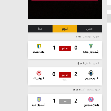
أمس
اليوم
غدا
الدوري البرتغالي
1 مباراة
1
0
مباشر
إشتوريل برايا
فاماليساو
الدوري البلجيكي
1 مباراة
0
2
مباشر
كلوب بروج
كورتريك
72:02
مباريات ودية - أندية
1 مباراة
1
2
انتهت
بايرن ميونيخ
أستون فيلا