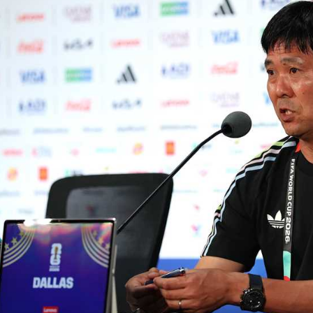
آسيا
دوري أبطال أوروبا
لسعودي للمحترفين
أمريكا
القسم الثاني
ل أوروبا
ركن الألعاب
رياضات أخرى
ل إفريقيا