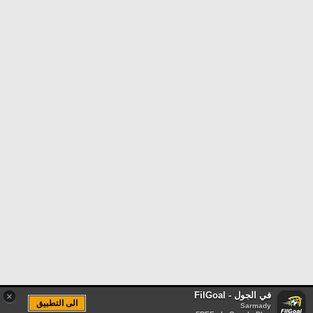
في الجول - FilGoal
×
الى التطبيق
Sarmady