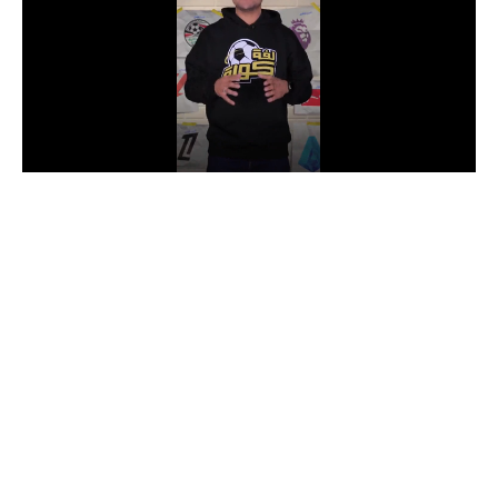
الدوري السعودي للمحترفين
دوري أبطال أوروبا
دوري أبطال إفريقيا
كل البطولات
أقسام
الكرة المصرية
الدوري المصري
الكرة الأوروبية
الكرة الإفريقية
منتخب مصر