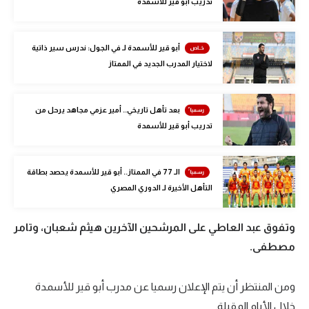
تدريب أبو قير للأسمدة
الوطن العربي
في المونديال
أبو قير للأسمدة لـ في الجول: ندرس سير ذاتية
لاختيار المدرب الجديد في الممتاز
رياضة نسائية
آسيا
بعد تأهل تاريخي.. أمير عزمي مجاهد يرحل من
أمريكا
تدريب أبو قير للأسمدة
ركن الألعاب
الـ 77 في الممتاز.. أبو قير للأسمدة يحصد بطاقة
التأهل الأخيرة لـ الدوري المصري
أقسام خاصة
Gamers
وتفوق عبد العاطي على المرشحين الآخرين هيثم شعبان، وتامر
ميركاتو
مصطفى.
تحقيق في الجول
ومن المنتظر أن يتم الإعلان رسميا عن مدرب أبو قير للأسمدة
تقرير في الجول
خلال الأيام المقبلة.