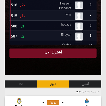
أمس
اليوم
غدا
الدوري البرتغالي
1 مباراة
-
-
لم تبدأ
بورتو
ألفيركا