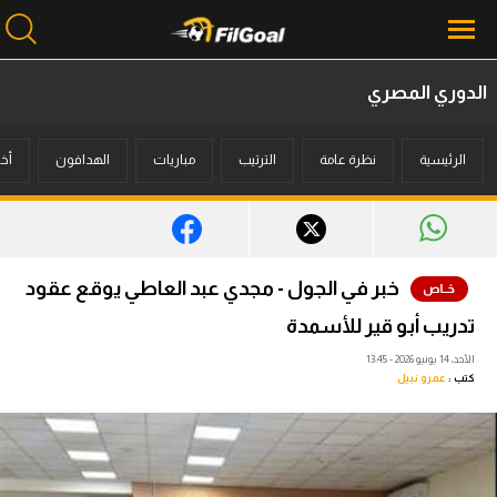
الدوري المصري
محتوى إخباري
الرئيسية
نظرة عامة
الترتيب
مباريات
الهدافون
أخب
الرئيسية
أخبار
مباريات
خبر في الجول - مجدي عبد العاطي يوقع عقود
ميركاتو
تدريب أبو قير للأسمدة
فانتازي في الجول
الأحد، 14 يونيو 2026 - 13:45
كتب :
عمرو نبيل
مسابقة التوقعات
فيديوهات
عدسات