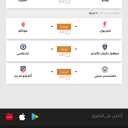
20:00
مباريات ودية - أندية
3 مباراة
-
-
لم تبدأ
ليفربول
موناكو
16:30
-
-
لم تبدأ
جوهور دارول تاكزيم
تشيلسي
15:00
-
-
لم تبدأ
مانشستر سيتي
أتلتيكو مدريد
14:00
أحصل على التطبيق