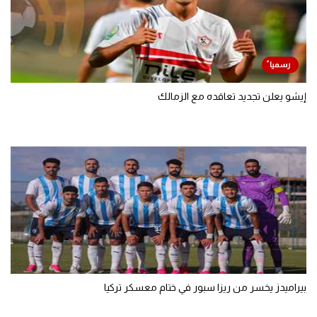
إيشو يعلن تجديد تعاقده مع الزمالك
بيراميدز يخسر من ريزا سبور في ختام معسكر تركيا