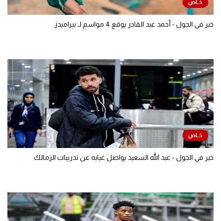
خبر في الجول - أحمد عبد القادر يوقع 4 مواسم لـ بيراميدز
خبر في الجول - عبد الله السعيد يواصل غيابه عن تدريبات الزمالك