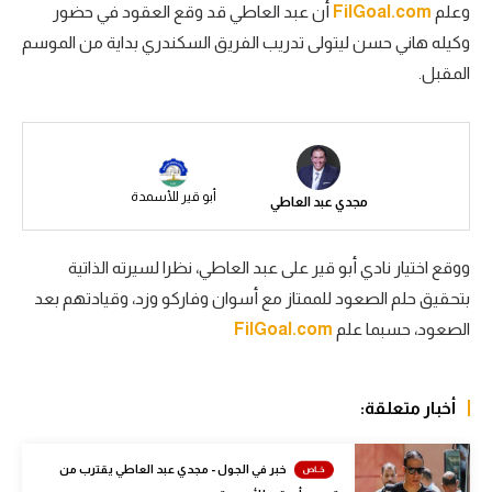
وعلم
FilGoal.com
أن عبد العاطي قد وقع العقود في حضور
سعودي في الجول
وكيله هاني حسن ليتولى تدريب الفريق السكندري بداية من الموسم
المقبل.
الدوري الإنجليزي
الدوري الإسباني
دوري أبطال أوروبا
أبو قير للأسمدة
مجدي عبد العاطي
القسم الثاني
رياضات أخرى
ووقع اختيار نادي أبو قير على عبد العاطي، نظرا لسيرته الذاتية
أمم إفريقيا
بتحقيق حلم الصعود للممتاز مع أسوان وفاركو وزد، وقيادتهم بعد
الصعود، حسبما علم
FilGoal.com
كرة السلة الأمريكية
كرة سلة
أخبار متعلقة:
كرة يد
كرة طائرة
خبر في الجول - مجدي عبد العاطي يقترب من