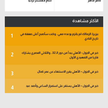
ناصر ماهر
ختام معسكر تركيا
الأكثر مشاهدة
بيزيرا: الزمالك لم يلتزم بوعده معي.. وكنت سأصبح أغلى صفقة في
1
تاريخ النادي
خبر في الجول - الأهلي يبدأ من دور الـ 32.. والثلاثي المصري يشارك
2
قاريا من التمهيدي الأول
خبر في الجول – الأهلي يقرر الاستنغاء عن عمر كمال
3
خبر في الجول – الأهلي يستقر على استمرار الساعي وأحمد عيد
4