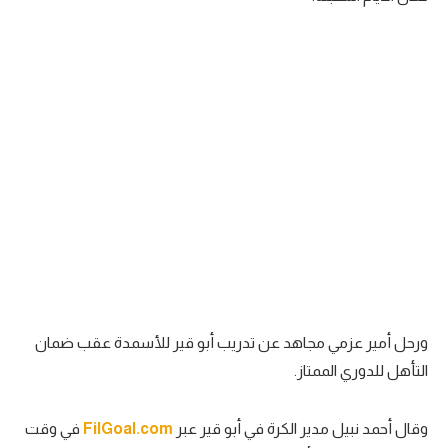
تحليل في الجول
حكايات في الجول
كويز في الجول
فيديو في الجول
ورحل أمير عزمي مجاهد عن تدريب أبو قير للأسمدة عقب ضمان
التأهل للدوري الممتاز.
وقال أحمد نبيل مدير الكرة في أبو قير عبر
FilGoal.com
في وقت