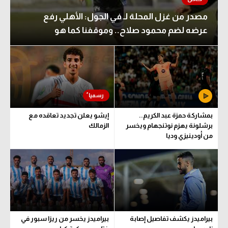
مصدر من غزل المحلة لـ في الجول: الأهلي رفع
عرضه لضم محمود صلاح.. وموقفنا كما هو
بمشاركة حمزة عبد الكريم..
إيشو يعلن تجديد تعاقده مع
برشلونة يهزم نوتنجهام ويخسر
الزمالك
من أودينيزي وديا
بيراميدز يكشف تفاصيل إصابة
بيراميدز يخسر من ريزا سبور في