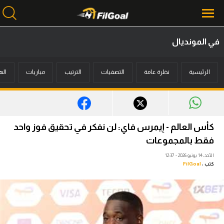
في المونديال
محتوى إخباري
الرئيسية
نظرة عامة
التصفيات
الترتيب
مباريات
اله
الرئيسية
أخبار
مباريات
كأس العالم - إيمرس فاي: لن نفكر في تحقيق فوز واحد
ميركاتو
فقط بالمجموعات
الأحد، 14 يونيو 2026 - 12:37
فانتازي في الجول
كتب :
FilGoal
مسابقة التوقعات
فيديوهات
عدسات