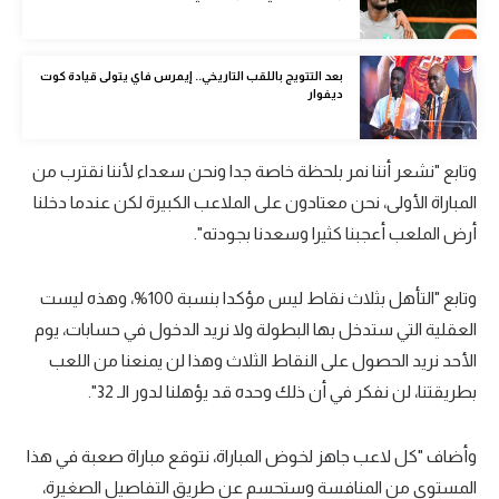
تحليل في الجول
حكايات في الجول
بعد التتويج باللقب التاريخي.. إيمرس فاي يتولى قيادة كوت
ديفوار
كويز في الجول
فيديو في الجول
وتابع "نشعر أننا نمر بلحظة خاصة جدا ونحن سعداء لأننا نقترب من
المباراة الأولى، نحن معتادون على الملاعب الكبيرة لكن عندما دخلنا
أرض الملعب أعجبنا كثيرا وسعدنا بجودته".
وتابع "التأهل بثلاث نقاط ليس مؤكدا بنسبة 100%، وهذه ليست
العقلية التي ستدخل بها البطولة ولا نريد الدخول في حسابات، يوم
الأحد نريد الحصول على النقاط الثلاث وهذا لن يمنعنا من اللعب
بطريقتنا، لن نفكر في أن ذلك وحده قد يؤهلنا لدور الـ 32".
وأضاف "كل لاعب جاهز لخوض المباراة، نتوقع مباراة صعبة في هذا
المستوى من المنافسة وستحسم عن طريق التفاصيل الصغيرة،