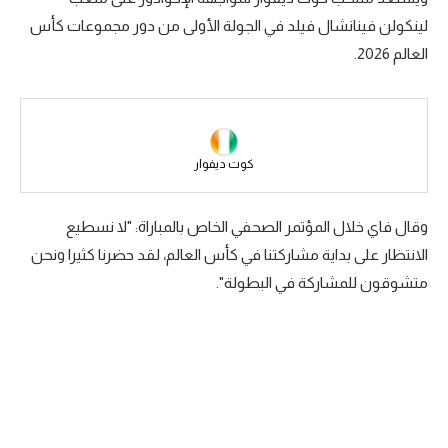
لينكولن فينانشال فيلد في الجولة الأولى من دور مجموعات كأس
سعودي في الجول
العالم 2026.
الدوري الإنجليزي
الدوري الإسباني
دوري أبطال أوروبا
كوت ديفوار
القسم الثاني
وقال فاي خلال المؤتمر الصحفي الخاص بالمباراة: "لا نسطيع
رياضات أخرى
الانتظار على بداية مشاركتنا في كأس العالم، لقد حضرنا كثيرا ونحن
أمم إفريقيا
متشوقون للمشاركة في البطولة".
كرة السلة الأمريكية
كرة سلة
كرة يد
كرة طائرة