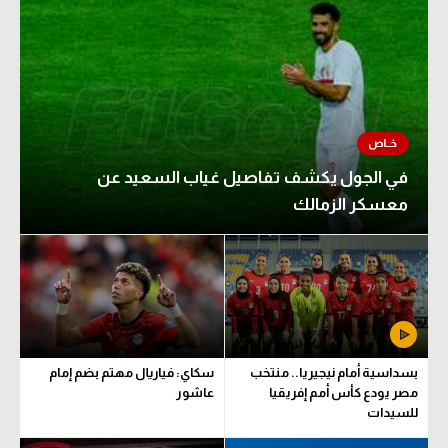
في الجول يكشف تفاصيل غياب السعيد عن
معسكر الزمالك
بسداسية أمام نيجيريا.. منتخب
سكاي: فياريال مهتم بضم إمام
مصر يودع كأس أمم إفريقيا
عاشور
للسيدات