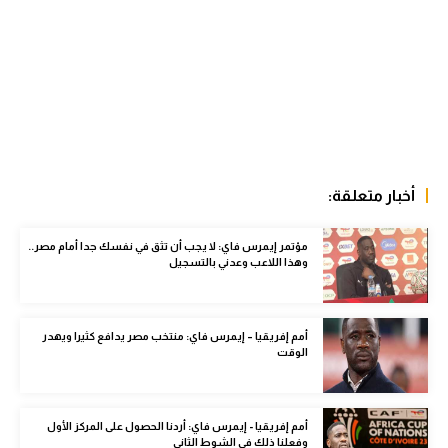
الوطن العربي
في المونديال
رياضة نسائية
آسيا
أمريكا
أخبار متعلقة:
ركن الألعاب
مؤتمر إيمرس فاي: لا يجب أن تثق في نفسك جدا أمام مصر..
وهذا اللاعب وعدني بالتسجيل
أقسام خاصة
Gamers
أمم إفريقيا – إيمرس فاي: منتخب مصر يدافع كثيرا ويهدر
الوقت
ميركاتو
تحقيق في الجول
أمم إفريقيا - إيمرس فاي: أردنا الحصول على المركز الأول
تقرير في الجول
وفعلنا ذلك في الشوط الثاني