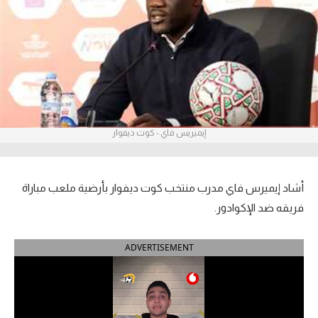
آراء حرة
ركن الألعاب
بطولات
أمريكا 2026
إيميريس فاي - كوت ديفوار
الدوري المصري
الدوري الإنجليزي الممتاز
أشاد إيميرس فاي مدرب منتخب كوت ديفوار بأرضية ملعب مباراة
فريقه ضد الإكوادور.
الدوري الإسباني
ADVERTISEMENT
الدوري الإيطالي
الدوري الألماني
الدوري الفرنسي