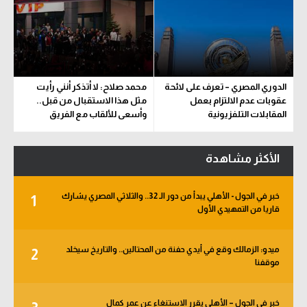
الدوري المصري – تعرف على لائحة
محمد صلاح: لا أتذكر أنني رأيت
عقوبات عدم الالتزام بعمل
مثل هذا الاستقبال من قبل..
المقابلات التلفزيونية
وأسعى للألقاب مع الفريق
الأكثر مشاهدة
خبر في الجول - الأهلي يبدأ من دور الـ 32.. والثلاثي المصري يشارك
1
قاريا من التمهيدي الأول
ميدو: الزمالك وقع في أيدي حفنة من المحتالين.. والتاريخ سيخلد
2
موقفنا
خبر في الجول – الأهلي يقرر الاستنغاء عن عمر كمال