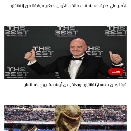
الأمير علي: صرف مستحقات منتخب الأردن لا يغير موقفنا من إنفانتينو
فيفا يعلن دعمه لإنفانتينو.. ويعتذر عن أزمة مشروع الاستثمار