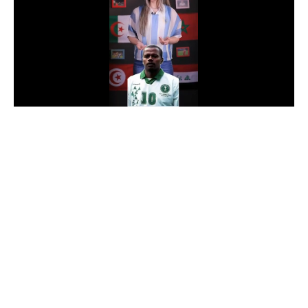
الدوري السعودي للمحترفين
دوري أبطال أوروبا
دوري أبطال إفريقيا
كل البطولات
أقسام
الكرة المصرية
الدوري المصري
الكرة الأوروبية
الكرة الإفريقية
منتخب مصر