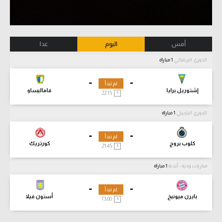
أمس
اليوم
غدا
الدوري البرتغالي
1 مباراة
-
-
لم تبدأ
إشتوريل برايا
فاماليساو
22:15
الدوري البلجيكي
1 مباراة
-
-
لم تبدأ
كلوب بروج
كورتريك
21:45
مباريات ودية - أندية
1 مباراة
-
-
لم تبدأ
بايرن ميونيخ
أستون فيلا
13:00