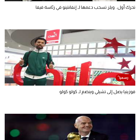
تحرك أول.. ويلز تسحب دعمها لـ إنفانتينو في رئاسة فيفا
فوزينيا يصل إلى تشيلي وينضم لـ كولو كولو