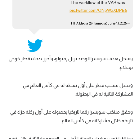
The workflow of the VAR was…
pic.twitter.com/ONpWxXDPE6
June 13, 2026
— FIFA Media (@fifamedia)
وسجل هدف سويسرا الوحيد بريل إمبولو، وأحرز هدف قطر خوخي
بوعلام.
وحصل منتخب قطر على أول نقطة له في كأس العالم في
المشاركة الثانية له في البطولة.
وحقق منتخب سويسرا رقما تاريخيا بحصوله على أول ركلة جزاء في
تاريخه خلال مشاركاته في كأس العالم.
وبذلك انتهت مباريات الجولة الأولى في المجموعة الثانية والتي تضم