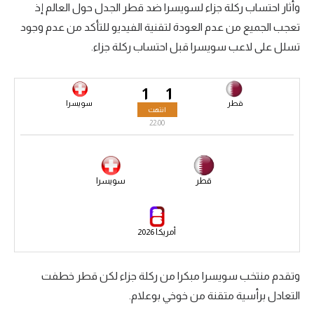
وأثار احتساب ركلة جزاء لسويسرا ضد قطر الجدل حول العالم إذ
سعودي في الجول
تعجب الجميع من عدم العودة لتقنية الفيديو للتأكد من عدم وجود
تسلل على لاعب سويسرا قبل احتساب ركلة جزاء.
الدوري الإنجليزي
الدوري الإسباني
1
1
دوري أبطال أوروبا
قطر
سويسرا
انتهت
22:00
القسم الثاني
رياضات أخرى
قطر
سويسرا
أمم إفريقيا
كرة السلة الأمريكية
أمريكا 2026
كرة سلة
كرة يد
وتقدم منتخب سويسرا مبكرا من ركلة جزاء لكن قطر خطفت
التعادل برأسية متقنة من خوخي بوعلام.
كرة طائرة