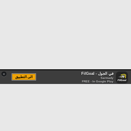
في الجول - FilGoal
×
الى التطبيق
Sarmady
FREE - In Google Play