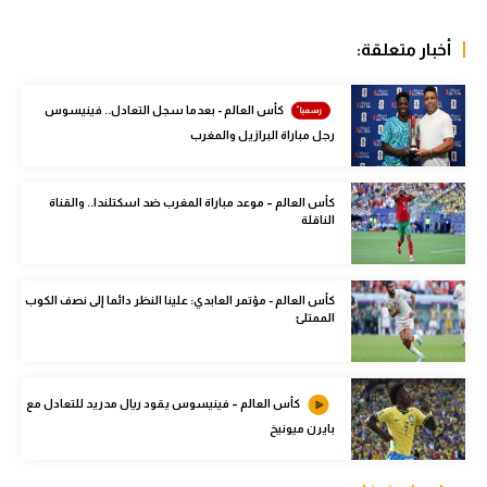
الوطن العربي
أخبار متعلقة:
في المونديال
رياضة نسائية
كأس العالم - بعدما سجل التعادل.. فينيسوس
رجل مباراة البرازيل والمغرب
آسيا
أمريكا
كأس العالم – موعد مباراة المغرب ضد اسكتلندا.. والقناة
الناقلة
ركن الألعاب
كأس العالم - مؤتمر العابدي: علينا النظر دائما إلى نصف الكوب
أقسام خاصة
الممتلئ
Gamers
ميركاتو
كأس العالم – فينيسوس يقود ريال مدريد للتعادل مع
بايرن ميونيخ
تحقيق في الجول
تقرير في الجول