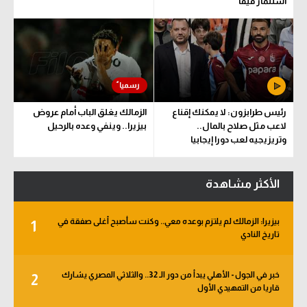
استثمار فيفا
رئيس طرابزون: لا يمكنك إقناع
الزمالك يغلق الباب أمام عروض
لاعب مثل صلاح بالمال..
بيزيرا.. وينفي وعده بالرحيل
وتريزيجيه لعب دورا إيجابيا
الأكثر مشاهدة
بيزيرا: الزمالك لم يلتزم بوعده معي.. وكنت سأصبح أغلى صفقة في
1
تاريخ النادي
خبر في الجول - الأهلي يبدأ من دور الـ 32.. والثلاثي المصري يشارك
2
قاريا من التمهيدي الأول