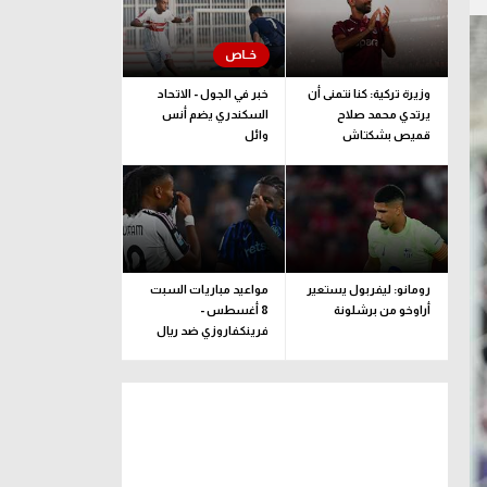
وزيرة تركية: كنا نتمنى أن
خبر في الجول - الاتحاد
يرتدي محمد صلاح
السكندري يضم أنس
قميص بشكتاش
وائل
رومانو: ليفربول يستعير
مواعيد مباريات السبت
أراوخو من برشلونة
8 أغسطس -
فرينكفاروزي ضد ريال
مدريد.. ودربي إيطاليا