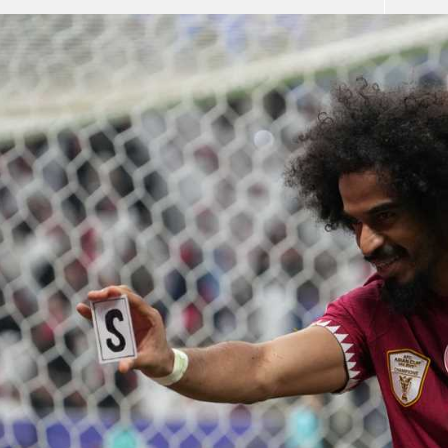
آسيا
دوري أبطال أوروبا
لسعودي للمحترفين
أمريكا
القسم الثاني
ل أوروبا
ركن الألعاب
رياضات أخرى
ل إفريقيا