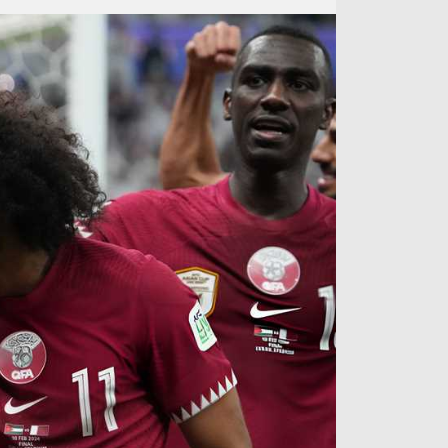
آراء حرة
الدوري ا
ركن الألعاب
دوري أبطا
دوري أبطا
كل البطولات