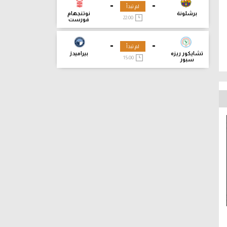
-
-
لم تبدأ
برشلونة
نوتنجهام
22:00
فورست
-
-
لم تبدأ
تشايكور ريزه
بيراميدز
15:00
سبور