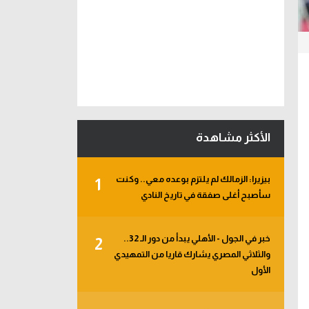
الأكثر مشاهدة
بيزيرا: الزمالك لم يلتزم بوعده معي.. وكنت
1
سأصبح أغلى صفقة في تاريخ النادي
خبر في الجول - الأهلي يبدأ من دور الـ 32..
2
والثلاثي المصري يشارك قاريا من التمهيدي
الأول