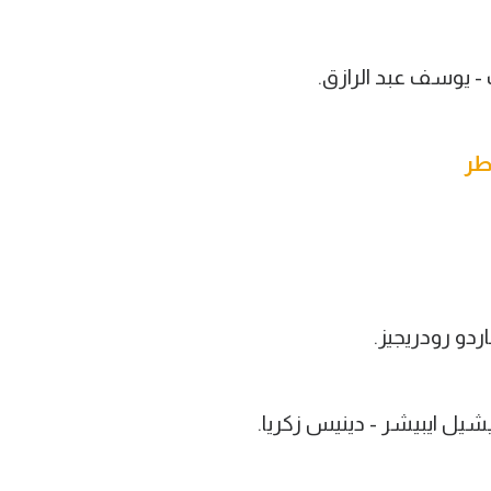
- يوسف عبد الرازق.
طر
اردو رودريجيز.
شيل ايبيشر - دينيس زكريا.