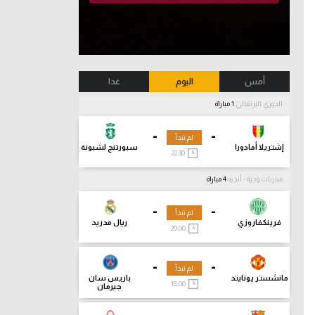
أمس
اليوم
غدا
الدوري البرتغالي
1 مباراة
-
-
لم تبدأ
إشتريلا أمادورا
سبورتنج لشبونة
22:30
مباريات ودية - أندية
4 مباراة
-
-
لم تبدأ
فرينكفاروزي
ريال مدريد
20:00
-
-
لم تبدأ
مانشستر يونايتد
باريس سان
18:00
جيرمان