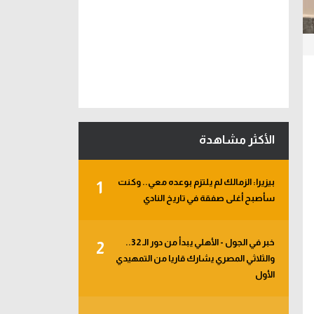
الأكثر مشاهدة
بيزيرا: الزمالك لم يلتزم بوعده معي.. وكنت
1
سأصبح أغلى صفقة في تاريخ النادي
خبر في الجول - الأهلي يبدأ من دور الـ 32..
2
والثلاثي المصري يشارك قاريا من التمهيدي
الأول