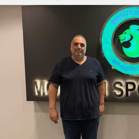
آسيا
دوري أبطال أوروبا
لسعودي للمحترفين
أمريكا
القسم الثاني
ل أوروبا
ركن الألعاب
رياضات أخرى
ل إفريقيا