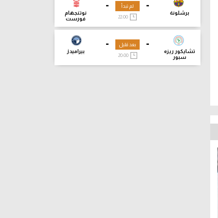
-
-
لم تبدأ
برشلونة
نوتنجهام
22:00
فورست
-
-
بعد قليل
تشايكور ريزه
بيراميدز
20:00
سبور