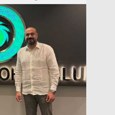
آراء حرة
الدوري ا
ركن الألعاب
دوري أبطا
دوري أبطا
كل البطولات