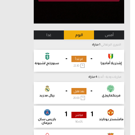
أمس
اليوم
غدا
الدوري البرتغالي
1 مباراة
-
-
لم تبدأ
إشتريلا أمادورا
سبورتنج لشبونة
22:30
مباريات ودية - أندية
4 مباراة
-
-
بعد قليل
فرينكفاروزي
ريال مدريد
20:00
1
1
مباشر
مانشستر يونايتد
باريس سان
90
+05
جيرمان