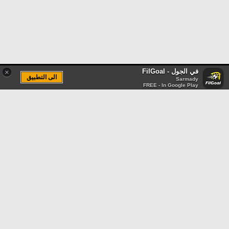
في الجول - FilGoal
×
الى التطبيق
Sarmady
FREE - In Google Play