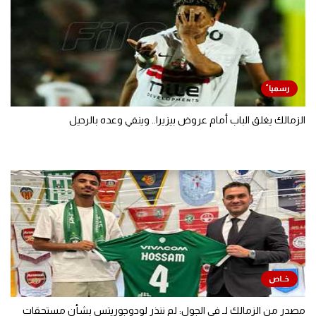
الزمالك يغلق الباب أمام عروض بيزيرا.. وينفي وعده بالرحيل
مصدر من الزمالك لـ في الجول: لم ننذر لودوجوريتس بشأن مستحقات