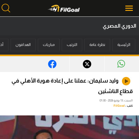
الدوري المصري
محتوى إخباري
الرئيسية
نظرة عامة
الترتيب
مباريات
الهدافون
أخب
الرئيسية
أخبار
مباريات
وليد سليمان: عملنا على إعادة هوية الأهلي في
ميركاتو
قطاع الناشئين
فانتازي في الجول
السبت، 13 يونيو 2026 - 01:30
كتب :
FilGoal
مسابقة التوقعات
فيديوهات
عدسات