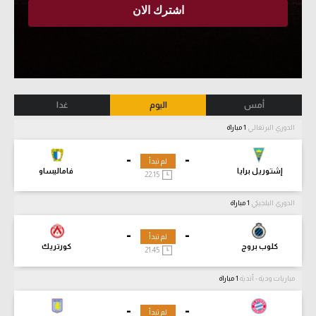
أمس
اليوم
غدا
الدوري البرتغالي
1 مباراة
-
-
لم تبدأ
إشتوريل برايا
فاماليساو
22:15
الدوري البلجيكي
1 مباراة
-
-
لم تبدأ
كلوب بروج
كورتريك
21:45
مباريات ودية - أندية
1 مباراة
-
-
لم تبدأ