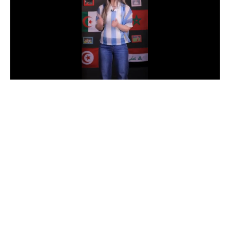
الدوري السعودي للمحترفين
دوري أبطال أوروبا
دوري أبطال إفريقيا
كل البطولات
أقسام
الكرة المصرية
الدوري المصري
الكرة الأوروبية
الكرة الإفريقية
منتخب مصر