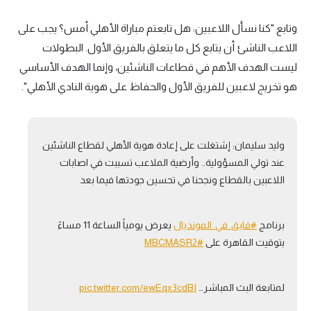
تحليل في الجول
وتابع "كنا نسأل اللاعبين: هل تابعتم مباراة الأهلي أمس؟ يجب على
حكايات في الجول
اللاعب الناشئ أن يتابع كل ما يتعلق بالفريق الأول. البطولات
ليست الهدف الأهم في قطاعات الناشئين، وإنما الهدف الأساسي
كويز في الجول
هو تخريج لاعبين للفريق الأول والحفاظ على هوية النادي الأهلي".
فيديو في الجول
وليد سليمان: إشتغلت على إعادة هوية الأهلي لقطاع الناشئين
عند تولي المسؤولية.. وأرضية الملاعب تسببت في اصابات
اللاعبين بالقطاع ونجحنا في تحسين جودتها فيما بعد
برنامج
#فايق_في_المونديال
يعرض يومياً الساعة 11 مساءً
بتوقيت القاهرة على
#MBCMASR2
لمتابعة البث المباشر…
pic.twitter.com/ewEqx3cdBI