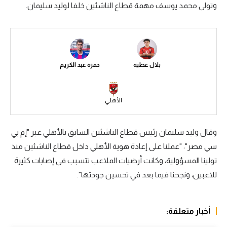
وتولى محمد يوسف مهمة قطاع الناشئين خلفا لوليد سليمان.
سعودي في الجول
الدوري الإنجليزي
الدوري الإسباني
بلال عطية
حمزة عبد الكريم
دوري أبطال أوروبا
القسم الثاني
الأهلي
رياضات أخرى
وقال وليد سليمان رئيس قطاع الناشئين السابق بالأهلي عبر "إم بي
أمم إفريقيا
سي مصر": "عملنا على إعادة هوية الأهلي داخل قطاع الناشئين منذ
كرة السلة الأمريكية
تولينا المسؤولية، وكانت أرضيات الملاعب تتسبب في إصابات كثيرة
للاعبين، ونجحنا فيما بعد في تحسين جودتها".
كرة سلة
كرة يد
أخبار متعلقة:
كرة طائرة