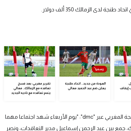
ة لدى الزمالك 350 ألف دولار.
ل
العودة من جديد.. اتحاد طنجة
تقرير مغربي: بعد فسخ
 في ملف إيقاف
يعلن ضم عبد الحميد معالي
تعاقده مع الزمالك.. معالي
يتمم تعاقده مع ناديه الجديد
وقال عصام الطالبي نائب رئيس اتحاد طنجة المغربي عبر "dmc": "يوم الأربعاء شهد اجتماعا مهما
، جمع بين عبد الرحمن إسماعيل مدير التعاقدات، ونصر