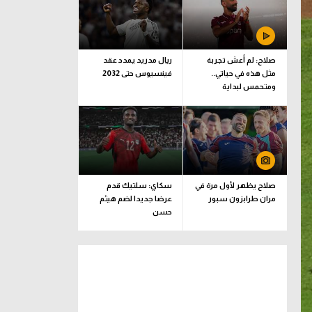
صلاح: لم أعش تجربة
ريال مدريد يمدد عقد
مثل هذه في حياتي..
فينسيوس حتى 2032
ومتحمس لبداية
المغامرة مع طرابزون
صلاح يظهر لأول مرة في
سكاي: سلتيك قدم
مران طرابزون سبور
عرضا جديدا لضم هيثم
حسن