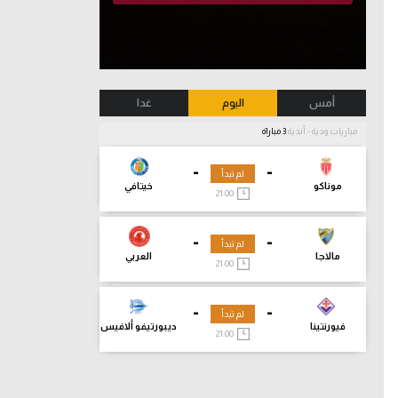
أمس
اليوم
غدا
مباريات ودية - أندية
3 مباراة
-
-
لم تبدأ
موناكو
خيتافي
21:00
-
-
لم تبدأ
مالاجا
العربي
21:00
-
-
لم تبدأ
فيورنتينا
ديبورتيفو ألافيس
21:00