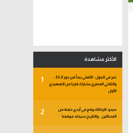
الأكثر مشاهدة
خبر في الجول - الأهلي يبدأ من دور الـ 32..
1
والثلاثي المصري يشارك قاريا من التمهيدي
الأول
ميدو: الزمالك وقع في أيدي حفنة من
2
المحتالين.. والتاريخ سيخلد موقفنا