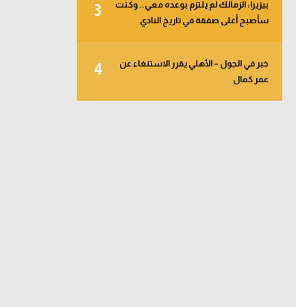
بيزيرا: الزمالك لم يلتزم بوعده معي.. وكنت
3
سأصبح أغلى صفقة في تاريخ النادي
خبر في الجول – الأهلي يقرر الاستنغاء عن
4
عمر كمال