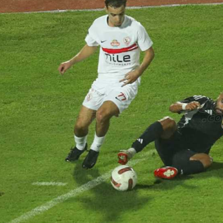
آسيا
دوري أبطال أوروبا
لسعودي للمحترفين
أمريكا
القسم الثاني
ل أوروبا
ركن الألعاب
رياضات أخرى
ل إفريقيا