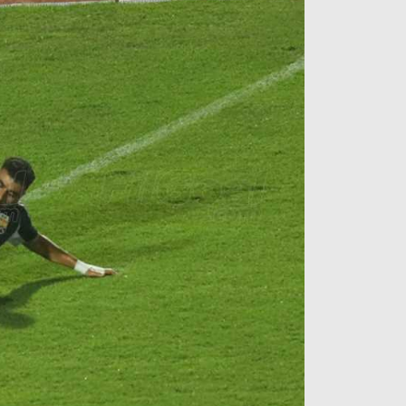
آراء حرة
الدوري ا
ركن الألعاب
دوري أبطا
دوري أبطا
كل البطولات