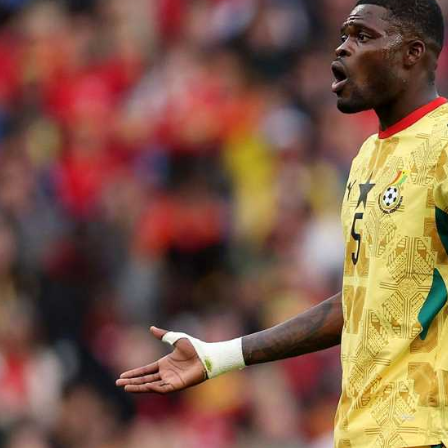
آسيا
دوري أبطال أوروبا
لسعودي للمحترفين
أمريكا
القسم الثاني
ل أوروبا
ركن الألعاب
رياضات أخرى
ل إفريقيا