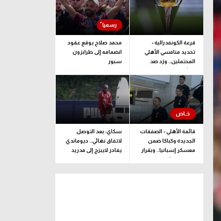
قرعة الكونفدرالية -
محمد صلاح يوقع عقود
تحديد منافسي الأهلي
انضمامه إلى طرابزون
المحتملين.. وزد ضد
سبور
ممثل جيبوتي
قائمة الأهلي - الصفقات
سكاي: بعد التوصل
الجديدة وكباكا ضمن
لاتفاق نهائي.. ديوماندي
معسكر إسبانيا.. وبقرار
يغادر لايبزج إلى مدريد
يلحق بالبعثة