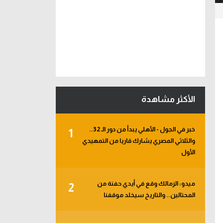
الأكثر مشاهدة
خبر في الجول - الأهلي يبدأ من دور الـ 32..
1
والثلاثي المصري يشارك قاريا من التمهيدي
الأول
ميدو: الزمالك وقع في أيدي حفنة من
2
المحتالين.. والتاريخ سيخلد موقفنا