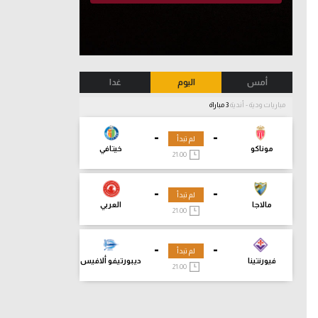
أمس
اليوم
غدا
مباريات ودية - أندية
3 مباراة
-
-
لم تبدأ
موناكو
خيتافي
21:00
-
-
لم تبدأ
مالاجا
العربي
21:00
-
-
لم تبدأ
فيورنتينا
ديبورتيفو ألافيس
21:00