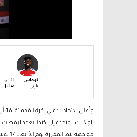
توماس
النادي :
بارتي
فياريال
وأعلن الاتحاد الدولي لكرة القدم "فيفا
الولايات المتحدة إلى كندا، بعدما رفضت
مواجهة بنما المقررة يوم الأربعاء 17 يونيو على ملعب BMO فيلد بمدينة تورونتو.