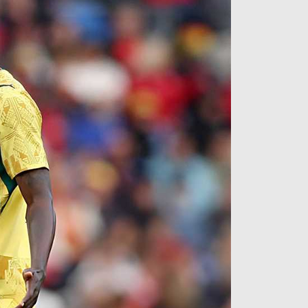
آراء حرة
الدوري ا
ركن الألعاب
دوري أبطا
دوري أبطا
كل البطولات