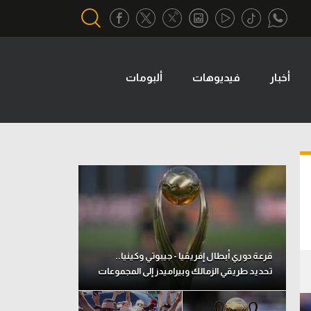
أخبار
فيديوهات
ألبومات
أقسام خاصة
Gamers
يكية
ميركاتو
تحقيق في الجول
تقرير في الجول
تحليل في الجول
حكايات في الجول
قرعة دوري أبطال إفريقيا - جيبوتي وكينيا..
تحديد طريقي الزمالك وبيراميدز إلى المجموعات
كويز في الجول
فيديو في الجول