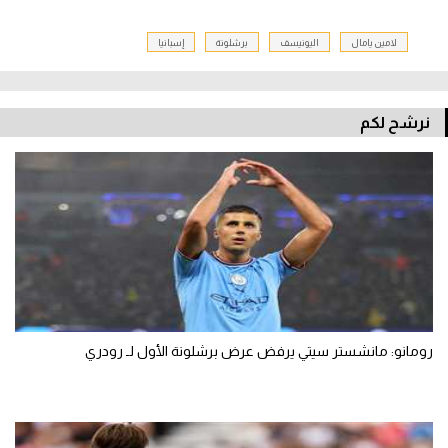
لامين يامال
اليونيسف
برشلونة
إسبانيا
نرشح لكم
رومانو: مانشستر سيتي يرفض عرض برشلونة الأول لـ رودري