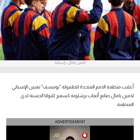
آراء حرة
ركن الألعاب
بطولات
أمريكا 2026
لامين يامال - إسبانيا
الدوري المصري
الدوري الإنجليزي الممتاز
أعلنت منظمة الامم المتحدة للطفولة "يونيسف" تعيين الإسباني
الدوري الإسباني
لامين يامال صانع ألعاب برشلونة كسفير للنوايا الحسنة لدى
المنظمة.
الدوري الإيطالي
ADVERTISEMENT
الدوري الألماني
الدوري الفرنسي