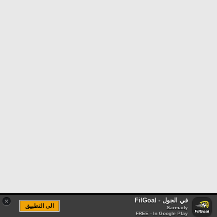
في الجول - FilGoal
×
الى التطبيق
Sarmady
FREE - In Google Play