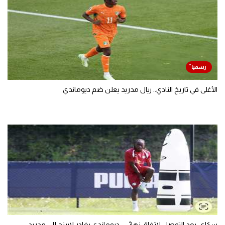
الأغلى في تاريخ النادي.. ريال مدريد يعلن ضم ديوماندي
سكاي: بعد التوصل لاتفاق نهائي.. ديوماندي يغادر لايبزج إلى مدريد