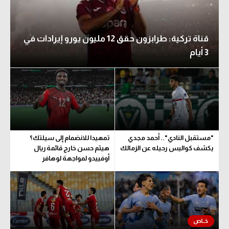
قناة تركية: طرابزون حقق 12 مليون يورو إيرادات في
3 أيام
"مستقبل النادي".. أحمد مجدي
تمهيدا للانضمام إلى سيلتك؟
يكشف كواليس رحيله عن الزمالك
هيثم حسن خارج قائمة ريال
أوفييدو لمواجهة لوهافر