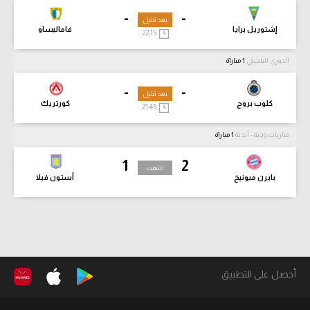
-
-
بعد قليل
إشتوريل برايا
فاماليساو
22:15
الدوري البلجيكي
1 مباراة
-
-
بعد قليل
كلوب بروج
كورتريك
21:45
مباريات ودية - أندية
1 مباراة
1
2
انتهت
بايرن ميونيخ
أستون فيلا
أحصل على التطبيق