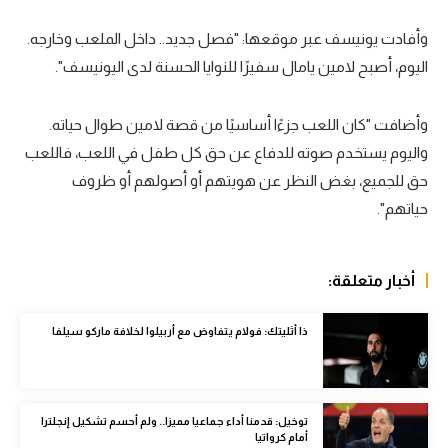
سعودي في الجول
وأفادت يونيسف عبر موقعها: "فصل جديد.. داخل الملعب وخارجه.
اليوم، أصبح لامين يامال سفيرًا للنوايا الحسنة لدى اليونيسف".
الدوري الإنجليزي
الدوري الإسباني
وأضافت "كان اللعب جزءًا أساسيًا من قصة لامين طوال حياته.
دوري أبطال أوروبا
واليوم يستخدم صوته للدفاع عن حق كل طفل في اللعب، فاللعب
حق للجميع، بغض النظر عن هويتهم أو أصولهم أو ظروف
القسم الثاني
حياتهم".
رياضات أخرى
أمم إفريقيا
أخبار متعلقة:
كرة السلة الأمريكية
ذا أثليتك: فولام يتفاوض مع أربيلوا لخلافة ماركو سيلفا
كرة سلة
كرة يد
توخيل: قدمنا أداء جماعيا مميزا.. ولم أحسم تشكيل إنجلترا
كرة طائرة
أمام كرواتيا