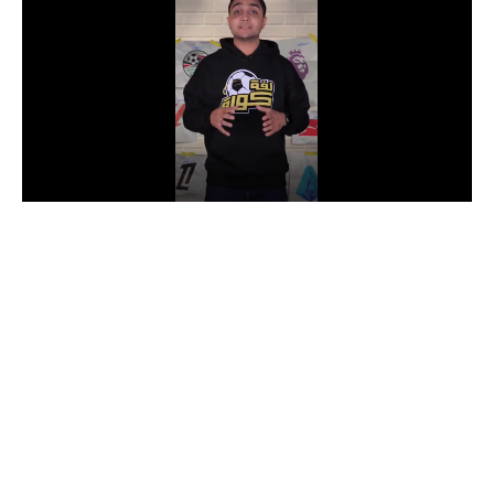
الدوري السعودي للمحترفين
دوري أبطال أوروبا
دوري أبطال إفريقيا
كل البطولات
أقسام
الكرة المصرية
الدوري المصري
الكرة الأوروبية
الكرة الإفريقية
منتخب مصر