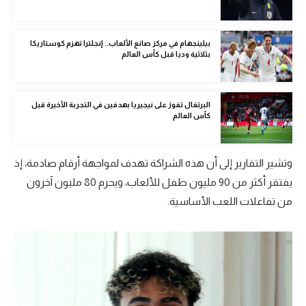
الوطن العربي
في المونديال
بيلينجهام في مركز صانع الألعاب.. إنجلترا تهزم كوستاريكا
بثلاثية وديا قبل كأس العالم
رياضة نسائية
آسيا
البرتغال تفوز على نيجيريا بهدفين في التجربة الأخيرة قبل
كأس العالم
أمريكا
ركن الألعاب
وتشير التقارير إلى أن هذه الشراكة تهدف لمواجهة أرقام صادمة، إذ
يفتقر أكثر من 90 مليون طفل للألعاب، ويحرم 80 مليون آخرون
أقسام خاصة
من تفاعلات اللعب الأساسية.
Gamers
ميركاتو
تحقيق في الجول
تقرير في الجول