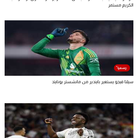
الكريم مستمر
سيلتا فيجو يستعير بايندير من مانشستر يونايتد