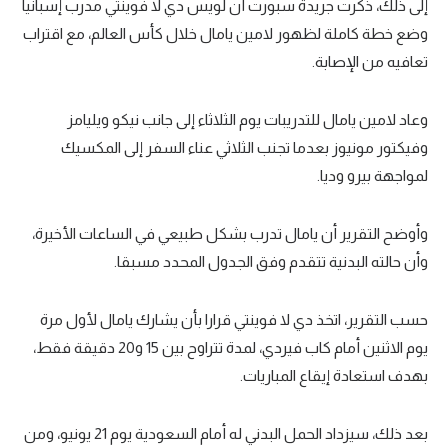
إلى ذلك، ذكرت جريدة سبورت أن لويس دي لا فوينتي مدرب إسبانيا
وضع خطة كاملة لظهور لامين يامال خلال كأس العالم، مع اقتراب
تعافيه من الإصابة.
وعاد لامين يامال للتدريبات يوم الثلاثاء إلى جانب نيكو ويليامز
وفيكتور مونيوز بعدما تجنب الثلاثي عناء السفر إلى المكسيك
لمواجهة بيرو وديا.
وأوضح التقرير أن يامال تدرب بشكل طبيعي في الساعات الأخيرة،
وأن حالته البدنية تتقدم وفق الجدول المحدد مسبقا.
حسب التقرير، اتخذ دي لا فوينتي قرارا بأن يشارك يامال لأول مرة
يوم الاثنين أمام كاب فيردي، لمدة تتراوح بين 15 و20 دقيقة فقط،
بهدف استعادة إيقاع المباريات.
بعد ذلك، سيزداد الحمل البدني له أمام السعودية يوم 21 يونيو، ومن