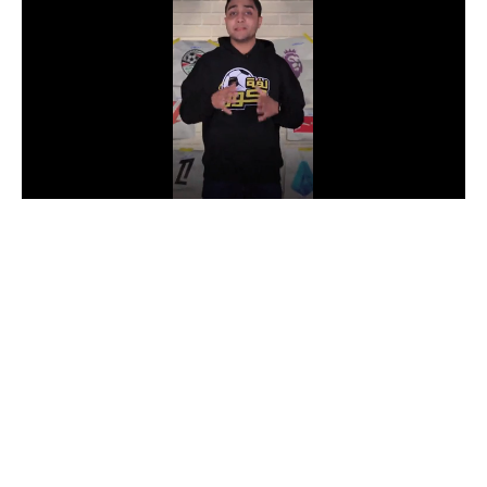
الدوري السعودي للمحترفين
دوري أبطال أوروبا
دوري أبطال إفريقيا
كل البطولات
أقسام
الكرة المصرية
الدوري المصري
الكرة الأوروبية
الكرة الإفريقية
منتخب مصر