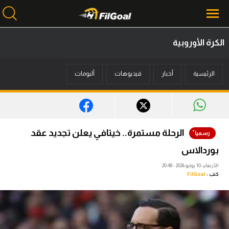
الكرة الأوروبية
محتوى إخباري
الرئيسية
أخبار
فيديوهات
ألبومات
الرئيسية
أخبار
مباريات
الرحلة مستمرة.. خيتافي يعلن تجديد عقد
ميركاتو
بوردالاس
فانتازي في الجول
الأربعاء، 10 يونيو 2026 - 20:48
كتب :
FilGoal
مسابقة التوقعات
فيديوهات
عدسات