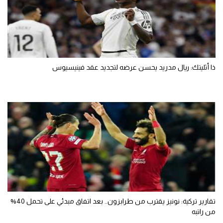
ذا أثليتك: ريال مدريد يحسن عرضه لتجديد عقد فينيسيوس
تقارير تركية: نونيز يقترب من طرابزون.. بعد اتفاق مبدئي على تحمل 40%
من راتبه