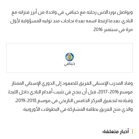
سعودي في الجول
ويواصل بوردالاس رحلته مع خيتافي، في واحدة من أبرز فتراته مع
النادي، بعدما ارتبط اسمه بعدة نجاحات منذ توليه المسؤولية لأول
الدوري الإنجليزي
مرة في سبتمبر 2016.
الدوري الإسباني
دوري أبطال أوروبا
القسم الثاني
خيتافي
رياضات أخرى
وقاد المدرب الإسباني الفريق للصعود إلى الدوري الإسباني الممتاز
أمم إفريقيا
موسم 2016-2017، قبل أن ينجح في تثبيت أقدام النادي داخل الليجا،
كرة السلة الأمريكية
وقيادته لتحقيق المركز الخامس التاريخي في موسم 2018-2019،
كرة سلة
والذي منح الفريق بطاقة المشاركة في البطولات الأوروبية.
كرة يد
أخبار متعلقة:
كرة طائرة