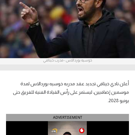
آراء حرة
ركن الألعاب
بطولات
أمريكا 2026
خوسيه بوردالاس - مدرب خيتافي
الدوري المصري
الدوري الإنجليزي الممتاز
أعلن نادي خيتافي تجديد عقد مدربه خوسيه بوردالاس لمدة
الدوري الإسباني
موسمين إضافيين، ليستمر على رأس القيادة الفنية للفريق حتى
يونيو 2028.
الدوري الإيطالي
ADVERTISEMENT
الدوري الألماني
الدوري الفرنسي