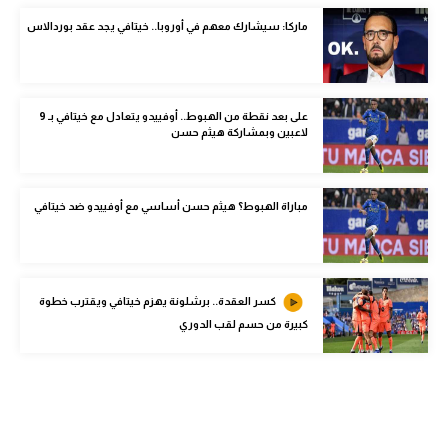
الوطن العربي
ماركا: سيشارك معهم في أوروبا.. خيتافي يجد عقد بوردالاس
في المونديال
رياضة نسائية
على بعد نقطة من الهبوط.. أوفييدو يتعادل مع خيتافي بـ 9
لاعبين وبمشاركة هيثم حسن
آسيا
أمريكا
مباراة الهبوط؟ هيثم حسن أساسي مع أوفييدو ضد خيتافي
ركن الألعاب
أقسام خاصة
كسر العقدة.. برشلونة يهزم خيتافي ويقترب خطوة
Gamers
كبيرة من حسم لقب الدوري
ميركاتو
تحقيق في الجول
تقرير في الجول