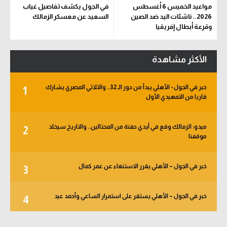
مواعيد الخميس 6 أغسطس
في الجول يكشف تفاصيل غياب
2026.. ناشئات اليد ضد الصين
السعيد عن معسكر الزمالك
وقرعة أبطال إفريقيا
والكونفدرالية
الأكثر مشاهدة
خبر في الجول - الأهلي يبدأ من دور الـ 32.. والثلاثي المصري يشارك
1
قاريا من التمهيدي الأول
ميدو: الزمالك وقع في أيدي حفنة من المحتالين.. والتاريخ سيخلد
2
موقفنا
خبر في الجول – الأهلي يقرر الاستنغاء عن عمر كمال
3
خبر في الجول – الأهلي يستقر على استمرار الساعي وأحمد عيد
4