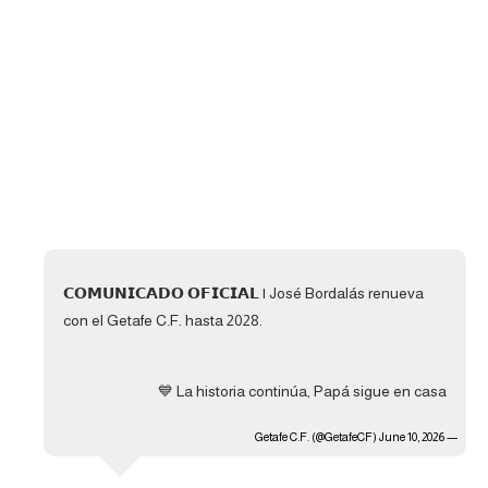
تحليل في الجول
حكايات في الجول
كويز في الجول
فيديو في الجول
𝗖𝗢𝗠𝗨𝗡𝗜𝗖𝗔𝗗𝗢 𝗢𝗙𝗜𝗖𝗜𝗔𝗟 | José Bordalás renueva
con el Getafe C.F. hasta 2028.
La historia continúa, Papá sigue en casa 💙
June 10, 2026
— Getafe C.F. (@GetafeCF)