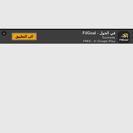
في الجول - FilGoal
×
الى التطبيق
Sarmady
FREE - In Google Play