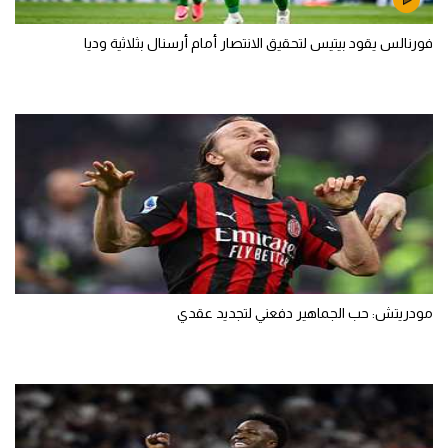
فورنالس يقود بيتيس لتحقيق الانتصار أمام أرسنال بثلاثية وديا
مودريتش: حب الجماهير دفعني لتجديد عقدي