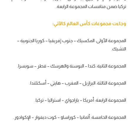
تركيا ضمن منافسات المجموعة الرابعة.
تحليل في الجول
حكايات في الجول
وجاءت مجموعات كأس العالم كالآتي:
كويز في الجول
المجموعة الأولى: المكسيك – جنوب إفريقيا – كوريا الجنوبية –
فيديو في الجول
التشيك.
المجموعة الثانية: كندا – البوسنة والهرسك – قطر – سويسرا.
المجموعة الثالثة: البرازيل – المغرب – هايتي – أسكتلندا.
المجموعة الرابعة: أمريكا – باراجواي – استراليا – تركيا.
المجموعة الخامسة: ألمانيا – كوراساو – كوت ديفوار – الإكوادور.