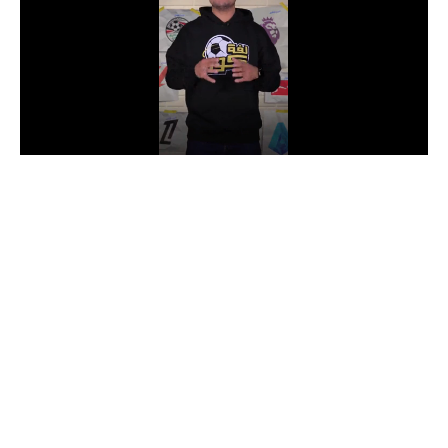
الدوري السعودي للمحترفين
دوري أبطال أوروبا
دوري أبطال إفريقيا
كل البطولات
أقسام
الكرة المصرية
الدوري المصري
الكرة الأوروبية
الكرة الإفريقية
منتخب مصر