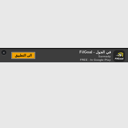
في الجول - FilGoal
×
الى التطبيق
Sarmady
FREE - In Google Play