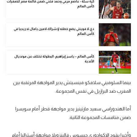
كرة سلة - عاصم مرعي وحمد فتحي ضمن قائمة مصر لتصفيات
الوطن العربي
كأس العالم
في المونديال
دي لا فوينتي يضع خطته لإشراك لامين يامال تدريجيا في
رياضة نسائية
كأس العالم
آسيا
أمريكا
كأس العالم – ياسر إبراهيم: البطولة تختلف عن مونديال
الأندية
ركن الألعاب
بينما السلوفيني سلافكو فينسيتش يدير المواجهة المرتقبة بين
أقسام خاصة
المغرب ضد البرازيل في نفس المجموعة.
Gamers
أما الهندوراسي سعيد مارتينيز يدير مواجهة قطر أمام سويسرا
ميركاتو
ضمن منافسات المجموعة الثانية.
تحقيق في الجول
تقرير في الجول
وأخيرا يقود الإكوادوري جيسوس فالينزويلا مواجهة أستراليا أمام