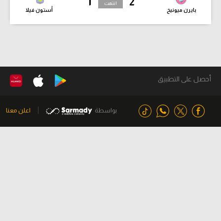
1
2
انتهت
بايرن ميونيخ
أستون فيلا
أحصل على التطبيق
بواسطة
اعلن معنا