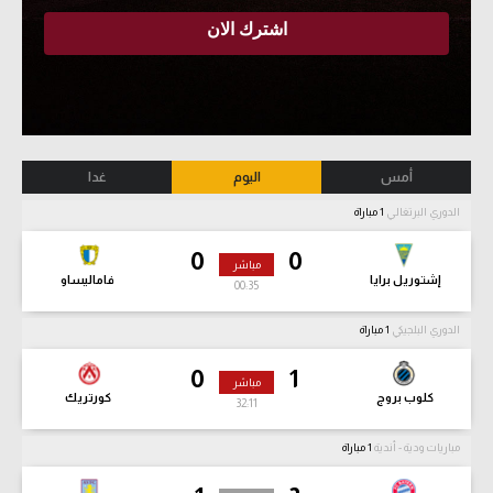
أمس
اليوم
غدا
الدوري البرتغالي
1 مباراة
0
0
مباشر
إشتوريل برايا
فاماليساو
00:36
الدوري البلجيكي
1 مباراة
0
1
مباشر
كلوب بروج
كورتريك
32:12
مباريات ودية - أندية
1 مباراة