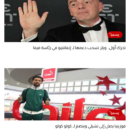
تحرك أول.. ويلز تسحب دعمها لـ إنفانتينو في رئاسة فيفا
فوزينيا يصل إلى تشيلي وينضم لـ كولو كولو