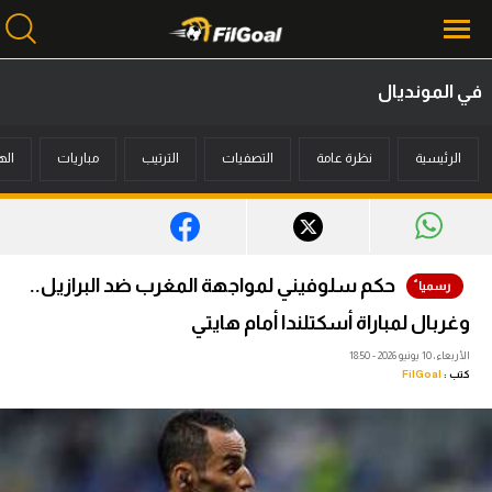
في المونديال
محتوى إخباري
الرئيسية
نظرة عامة
التصفيات
الترتيب
مباريات
اله
الرئيسية
أخبار
مباريات
حكم سلوفيني لمواجهة المغرب ضد البرازيل..
ميركاتو
وغربال لمباراة أسكتلندا أمام هايتي
فانتازي في الجول
الأربعاء، 10 يونيو 2026 - 18:50
كتب :
FilGoal
مسابقة التوقعات
فيديوهات
عدسات