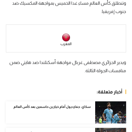
وتنطلق كأس العالم مساء غدا الخميس بمواجهة المكسيك ضد
سعودي في الجول
جنوب إفريقيا.
الدوري الإنجليزي
الدوري الإسباني
دوري أبطال أوروبا
المغرب
القسم الثاني
ويدير الجزائري مصطفى غربال مواجهة أسكتلندا ضد هايتي ضمن
رياضات أخرى
منافسات الجولة الثالثة.
أمم إفريقيا
كرة السلة الأمريكية
أخبار متعلقة:
كرة سلة
سكاي: جفارديول أمام خيارين حاسمين بعد كأس العالم
كرة يد
كرة طائرة