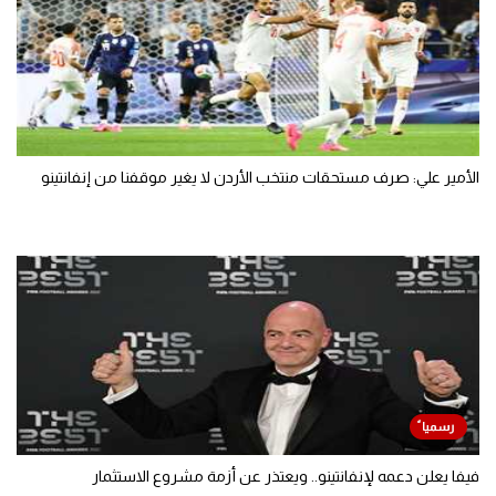
الأمير علي: صرف مستحقات منتخب الأردن لا يغير موقفنا من إنفانتينو
فيفا يعلن دعمه لإنفانتينو.. ويعتذر عن أزمة مشروع الاستثمار