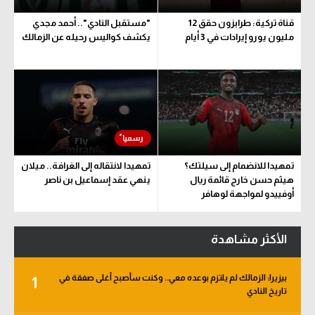
قناة تركية: طرابزون حقق 12
"مستقبل النادي".. أحمد مجدي
مليون يورو إيرادات في 3 أيام
يكشف كواليس رحيله عن الزمالك
تمهيدا للانضمام إلى سيلتك؟
تمهيدا لانتقاله إلى الغرافة.. ميلان
هيثم حسن خارج قائمة ريال
ينهي عقد إسماعيل بن ناصر
أوفييدو لمواجهة لوهافر
الأكثر مشاهدة
بيزيرا: الزمالك لم يلتزم بوعده معي.. وكنت سأصبح أغلى صفقة في
1
تاريخ النادي