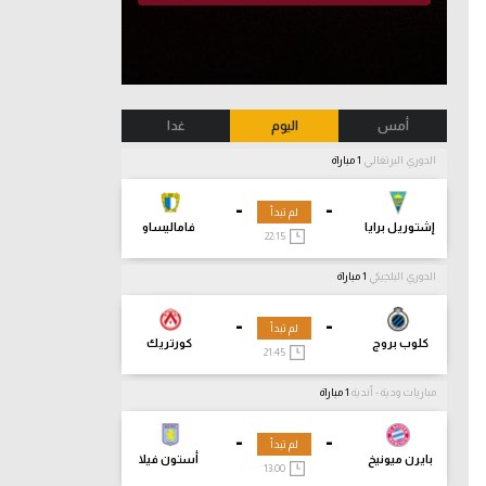
أمس
اليوم
غدا
الدوري البرتغالي
1 مباراة
-
-
لم تبدأ
إشتوريل برايا
فاماليساو
22:15
الدوري البلجيكي
1 مباراة
-
-
لم تبدأ
كلوب بروج
كورتريك
21:45
مباريات ودية - أندية
1 مباراة
-
-
لم تبدأ
بايرن ميونيخ
أستون فيلا
13:00