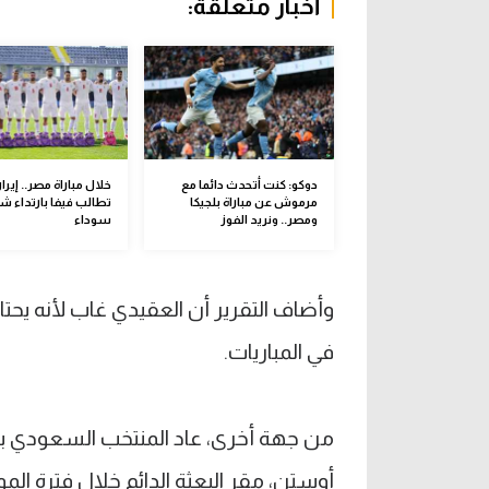
أخبار متعلقة:
دوكو: كنت أتحدث دائما مع
خلال مباراة مصر.. إيرا
مرموش عن مباراة بلجيكا
تطالب فيفا بارتداء ش
ومصر.. ونريد الفوز
سوداء
وأضاف التقرير أن العقيدي غاب لأنه يحت
في المباريات.
من جهة أخرى، عاد المنتخب السعودي بع
أوستن، مقر البعثة الدائم خلال فترة المو