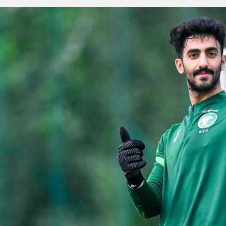
آسيا
دوري أبطال أوروبا
لسعودي للمحترفين
أمريكا
القسم الثاني
ل أوروبا
ركن الألعاب
رياضات أخرى
ل إفريقيا