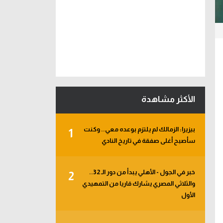
الأكثر مشاهدة
بيزيرا: الزمالك لم يلتزم بوعده معي.. وكنت
1
سأصبح أغلى صفقة في تاريخ النادي
خبر في الجول - الأهلي يبدأ من دور الـ 32..
2
والثلاثي المصري يشارك قاريا من التمهيدي
الأول