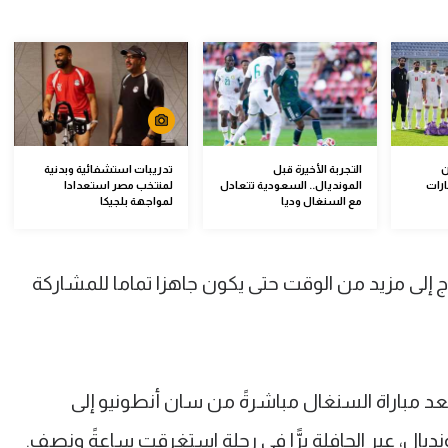
ن
التجربة الأخيرة قبل
تدريبات استشفائية وبدنية
ارات
المونديال.. السعودية تتعادل
لمنتخب مصر استعدادا
مع السنغال وديا
لمواجهة بلجيكا
اج إلى مزيد من الوقت حتى يكون جاهزا تماما للمشاركة
د مباراة السنغال مباشرةً من سان أنطونيو إلى
نديال، عبر الحافلة برًّا في رحلةٍ استغرقت ساعةً ونصف.