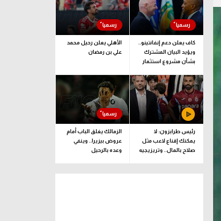
كاف يعلن دعم إنفانتينو..
الأهلي يعلن رحيل محمد
ويؤيد البيان المشترك
علي بن رمضان
بشأن مشروع استثمار
فيفا
رئيس طرابزون: لا
الزمالك يغلق الباب أمام
يمكنك إقناع لاعب مثل
عروض بيزيرا.. وينفي
صلاح بالمال.. وتريزيجيه
وعده بالرحيل
لعب دورا إيجابيا