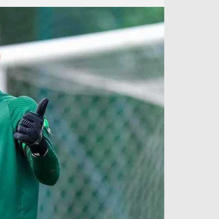
آراء حرة
الدوري ا
ركن الألعاب
دوري أبطا
دوري أبطا
كل البطولات