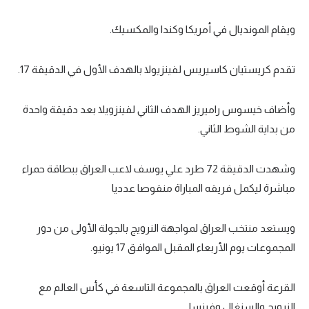
تحليل في الجول
ويقام المونديال في أمريكا وكندا والمكسيك.
حكايات في الجول
تقدم كريستيان كاسيريس لفينزيولا بالهدف الأول في الدقيقة 17.
كويز في الجول
فيديو في الجول
وأضاف خيسوس راميريز الهدف الثاني لفينزويلا بعد دقيقة واحدة
من بداية الشوط الثاني.
وشهدت الدقيقة 72 طرد علي يوسف لاعب العراق ببطاقة حمراء
مباشرة ليكمل فريقه المباراة منقوصا عدديا
ويستعد منتخب العراق لمواجهة النرويج بالجولة الأولى من دور
المجموعات يوم الأربعاء المقبل الموافق 17 يونيو.
القرعة أوقعت العراق بالمجموعة التاسعة في كأس العالم مع
النرويج والسنغال وفرنسا.