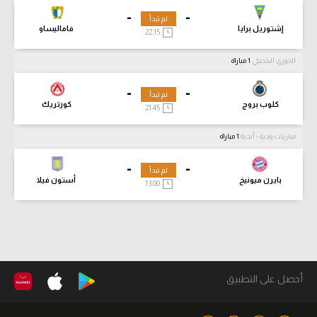
-
-
لم تبدأ
إشتوريل برايا
فاماليساو
22:15
الدوري البلجيكي
1 مباراة
-
-
لم تبدأ
كلوب بروج
كورتريك
21:45
مباريات ودية - أندية
1 مباراة
-
-
لم تبدأ
بايرن ميونيخ
أستون فيلا
13:00
أحصل على التطبيق