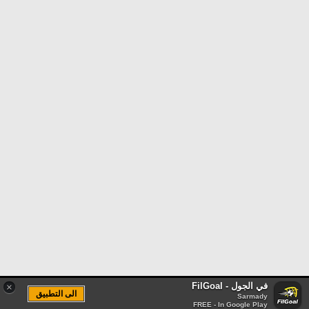
في الجول - FilGoal
×
الى التطبيق
Sarmady
FREE - In Google Play