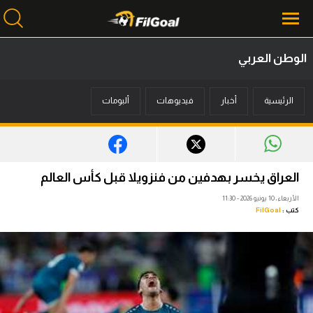
الوطن العربي
محتوى إخباري
الرئيسية
أخبار
فيديوهات
ألبومات
الرئيسية
أخبار
مباريات
العراق يخسر بهدفين من فنزويلا قبل كأس العالم
ميركاتو
الأربعاء، 10 يونيو 2026 - 11:30
كتب :
FilGoal
فانتازي في الجول
مسابقة التوقعات
فيديوهات
عدسات