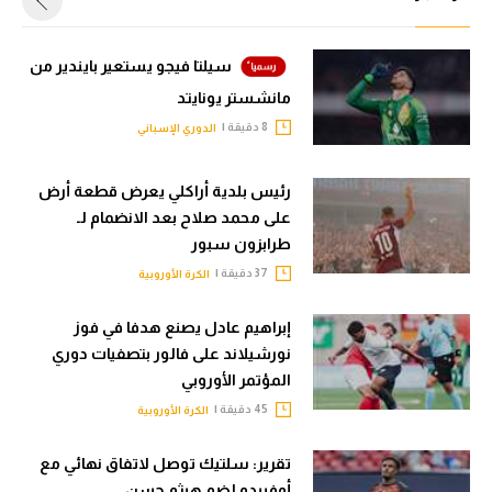
سيلتا فيجو يستعير بايندير من
مانشستر يونايتد
8 دقيقة |
الدوري الإسباني
رئيس بلدية أراكلي يعرض قطعة أرض
على محمد صلاح بعد الانضمام لـ
طرابزون سبور
37 دقيقة |
الكرة الأوروبية
إبراهيم عادل يصنع هدفا في فوز
نورشيلاند على فالور بتصفيات دوري
المؤتمر الأوروبي
45 دقيقة |
الكرة الأوروبية
تقرير: سلتيك توصل لاتفاق نهائي مع
أوفييدو لضم هيثم حسن