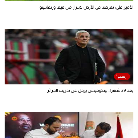
الأمير علي: تعرضنا في الأردن لابتزاز من فيفا وإنفانتينو
بعد 29 شهرا.. بيتكوفيتش يرحل عن تدريب الجزائر