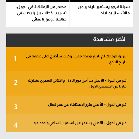
سيلتا فيجو يستعير بايندير من
مصدر من الزمالك لـ في الجول:
مانشستر يونايتد
تسريب خطاب بيزيرا يصب في
صالحنا.. وقرارنا نهائي
الأكثر مشاهدة
بيزيرا: الزمالك لم يلتزم بوعده معي.. وكنت سأصبح أغلى صفقة في
1
تاريخ النادي
خبر في الجول - الأهلي يبدأ من دور الـ 32.. والثلاثي المصري يشارك
2
قاريا من التمهيدي الأول
خبر في الجول – الأهلي يقرر الاستنغاء عن عمر كمال
3
خبر في الجول – الأهلي يستقر على استمرار الساعي وأحمد عيد
4