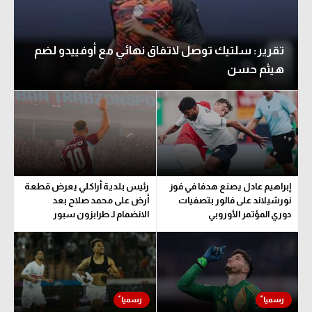
تقرير: سلتيك توصل لاتفاق نهائي مع أوفييدو لضم
هيثم حسن
إبراهيم عادل يصنع هدفا في فوز
رئيس بلدية أراكلي يعرض قطعة
نورشيلاند على فالور بتصفيات
أرض على محمد صلاح بعد
دوري المؤتمر الأوروبي
الانضمام لـ طرابزون سبور