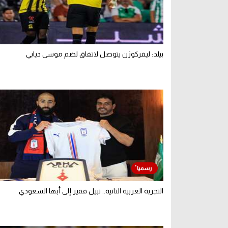
بيلد: ليفركوزن يتوصل لاتفاق لضم موسى ديابي
التجربة العربية الثانية.. نبيل فقير إلى أبها السعودي