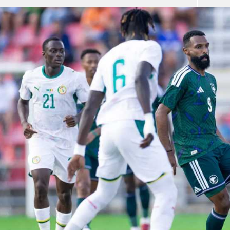
آسيا
دوري أبطال أوروبا
لسعودي للمحترفين
أمريكا
القسم الثاني
ل أوروبا
ركن الألعاب
رياضات أخرى
ل إفريقيا