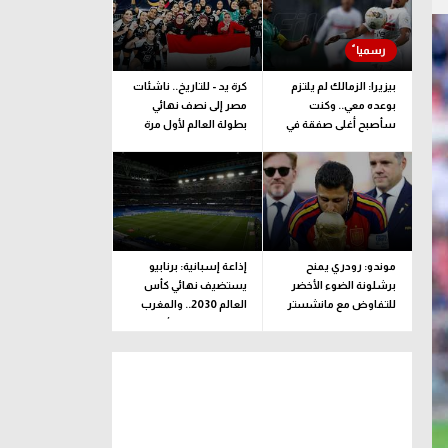
بيزيرا: الزمالك لم يلتزم
كرة يد - للتاريخ.. ناشئات
بوعده معي.. وكنت
مصر إلى نصف نهائي
سأصبح أغلى صفقة في
بطولة العالم لأول مرة
تاريخ النادي
موندو: رودري يمنح
إذاعة إسبانية: برنابيو
برشلونة الضوء الأخضر
يستضيف نهائي كأس
للتفاوض مع مانشستر
العالم 2030.. والمغرب
سيتي
تنظم مونديال الأندية
2029