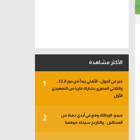
الأكثر مشاهدة
خبر في الجول - الأهلي يبدأ من دور الـ 32..
1
والثلاثي المصري يشارك قاريا من التمهيدي
الأول
ميدو: الزمالك وقع في أيدي حفنة من
2
المحتالين.. والتاريخ سيخلد موقفنا