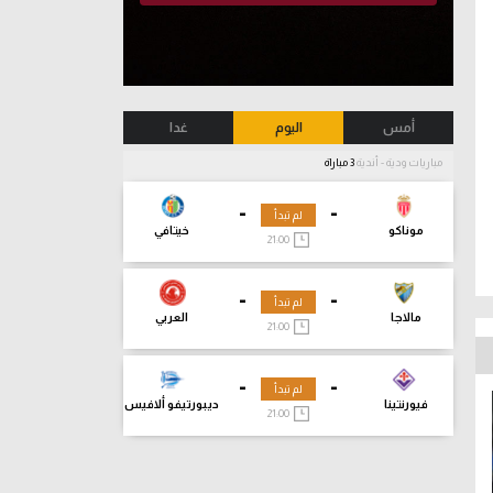
أمس
اليوم
غدا
مباريات ودية - أندية
3 مباراة
-
-
لم تبدأ
موناكو
خيتافي
21:00
-
-
لم تبدأ
مالاجا
العربي
21:00
-
-
لم تبدأ
فيورنتينا
ديبورتيفو ألافيس
21:00