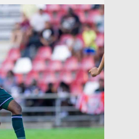
آراء حرة
الدوري ا
ركن الألعاب
دوري أبطا
دوري أبطا
كل البطولات