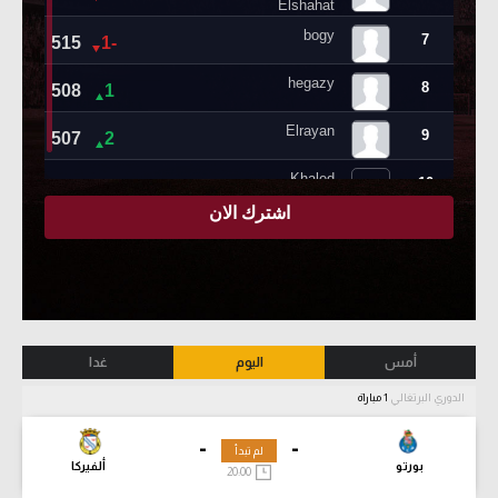
أمس
اليوم
غدا
الدوري البرتغالي
1 مباراة
-
-
لم تبدأ
بورتو
ألفيركا
20:00