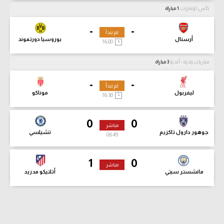
كأس الإمارات
1 مباراة
-
-
لم تبدأ
أرسنال
بوروسيا دورتموند
16:00
مباريات ودية - أندية
3 مباراة
-
-
لم تبدأ
ليفربول
موناكو
16:30
0
0
مباشر
جوهور دارول تاكزيم
تشيلسي
06:51
1
0
مباشر
مانشستر سيتي
أتلتيكو مدريد