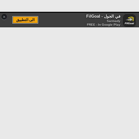
في الجول - FilGoal
×
الى التطبيق
Sarmady
FREE - In Google Play