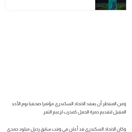
الوطن العربي
في المونديال
رياضة نسائية
آسيا
أمريكا
ركن الألعاب
أقسام خاصة
Gamers
ومن المنتظر أن يعقد الاتحاد السكندري مؤتمرا صحفيا يوم الأحد
ميركاتو
المقبل لتقديم حمزة الجمل كمدرب لزعيم الثغر.
تحقيق في الجول
تقرير في الجول
وكان الاتحاد السكندري قد أعلن في وقت سابق رحيل ميلود حمدي