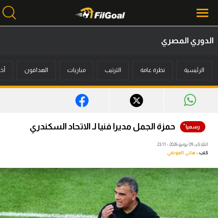
الدوري المصري
محتوى إخباري
الرئيسية
نظرة عامة
الترتيب
مباريات
الهدافون
أخب
الرئيسية
أخبار
مباريات
حمزة الجمل مديرا فنيا لـ الاتحاد السكندري
ميركاتو
الثلاثاء، 09 يونيو 2026 - 23:11
كتب :
هاني العوضي
فانتازي في الجول
مسابقة التوقعات
فيديوهات
عدسات