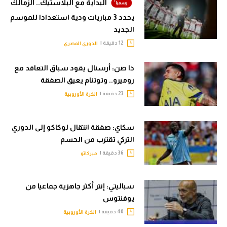
البداية مع البلاستيك.. الزمالك
يحدد 3 مباريات ودية استعدادا للموسم
الجديد
12 دقيقة |
الدوري المصري
ذا صن: أرسنال يقود سباق التعاقد مع
روميرو.. وتوتنام يعيق الصفقة
23 دقيقة |
الكرة الأوروبية
سكاي: صفقة انتقال لوكاكو إلى الدوري
التركي تقترب من الحسم
36 دقيقة |
ميركاتو
سباليتي: إنتر أكثر جاهزية جماعيا من
يوفنتوس
40 دقيقة |
الكرة الأوروبية