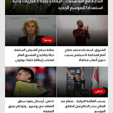
البداية مع البلاستيك.. الزمالك يحدد 3 مباريات ودية
استعدادا للموسم الجديد
الشروق: استدعاء محمد صلاح
بطلة سلاح الشيش السابقة..
أمام المحكمة 6 سبتمبر بسبب
ديانا بيانكيدي المنسق العام
دعوى أتعاب محاماة
لمنتخب إيطاليا خلفا لـ بوفون
بسبب القائمة الدولية.. عصام عبد
ذا صن: أرسنال يقود سباق
الفتاح يحذر الحكام قبل انطلاق
التعاقد مع روميرو.. وتوتنام يعيق
الموسم
الصفقة