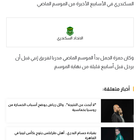
السكندري في الأسابيع الأخيرة من الموسم الماضي.
سعودي في الجول
الدوري الإنجليزي
الدوري الإسباني
الاتحاد السكندري
دوري أبطال أوروبا
وكان حمزة الجمل بدأ الموسم الماضي مدربا لفريق إنبي قبل أن
القسم الثاني
يرحل قبل أسابيع قليلة من نهاية الموسم.
رياضات أخرى
أمم إفريقيا
أخبار متعلقة:
كرة السلة الأمريكية
"لا أبحث عن النتيجة".. وائل رياض يوضح أسباب الخسارة من
كرة سلة
روسيا بخماسية
كرة يد
بقيادة حسام البدري.. أهلي طرابلس يتوج بكأس ليبيا في
كرة طائرة
القاهرة