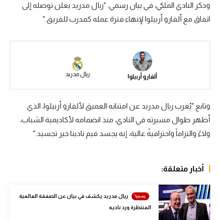
وذكر النادي الملكي، في بيان رسمي: "ريال مدريد يعلن توصله إلى
سعودي في الجول
اتفاق مع ألفارو أربيلوا لإنهاء فترة عمله كمدرب للفريق."
الدوري الإنجليزي
الدوري الإسباني
دوري أبطال أوروبا
ريال مدريد
ألفارو أربيلوا
القسم الثاني
وتابع "يُعرب ريال مدريد عن امتنانه العميق لألفارو أربيلوا، الذي
رياضات أخرى
أظهر طوال مسيرته في النادي، منذ انضمامه لأكاديمية الشباب،
أمم إفريقيا
ولاءً والتزاماً واحترافيةً عالية، إنه يجسد قيم نادينا خير تجسيد."
كرة السلة الأمريكية
أخبار متعلقة:
كرة سلة
كرة يد
ريال مدريد يكشف في بيان عن الصفقة العالمية
المنتظرة ورد ناديه
كرة طائرة