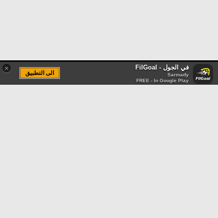
في الجول - FilGoal
×
الى التطبيق
Sarmady
FREE - In Google Play