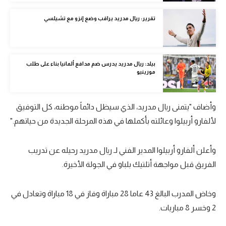
الوطن العربي
تقرير: ريال مدريد يراقب وضع إنزو مع تشيلسي
في المونديال
رياضة نسائية
بيلد: ريال مدريد يدرس ضم مدافع ألمانيا بناء على طلب
آسيا
مورينيو
أمريكا
وأضاف "يتمنى ريال مدريد، الذي سيظل دائماً موطنه، كل التوفيق
ركن الألعاب
لألفارو أربيلوا وعائلته بأكملها في هذه المرحلة الجديدة من حياتهم."
أقسام خاصة
وأعلن ألفارو أربيلوا المدير الفني لـ ريال مدريد رحيله عن تدريب
Gamers
الفريق قبل مواجهة أتلتيك بلباو في الجولة الأخيرة.
ميركاتو
وخاض المدرب البالغ 43 عاما 28 مباراة وفاز في 18 مباراة وتعادل في
تحقيق في الجول
2 وخسر 8 مباريات.
تقرير في الجول