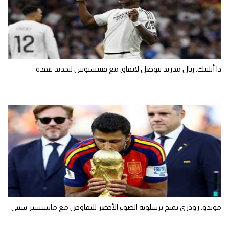
ذا أثلتيك: ريال مدريد يتوصل لاتفاق مع فينيسيوس لتجديد عقده
موندو: رودري يمنح برشلونة الضوء الأخضر للتفاوض مع مانشستر سيتي