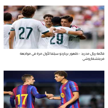
قائمة ريال مدريد - ظهور برناردو سيلفا لأول مرة في مواجهة
فرينتشفاروشي