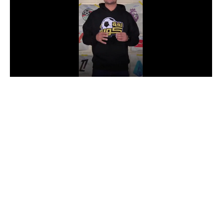
الدوري السعودي للمحترفين
دوري أبطال أوروبا
دوري أبطال إفريقيا
كل البطولات
أقسام
الكرة المصرية
الدوري المصري
الكرة الأوروبية
الكرة الإفريقية
منتخب مصر