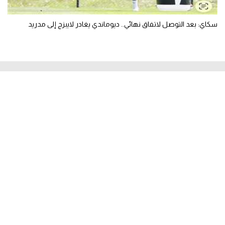
سكاي: بعد التوصل لاتفاق نهائي.. ديوماندي يغادر لايبزج إلى مدريد