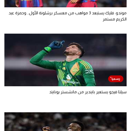
موندو: فليك يستبعد 3 مواهب من معسكر برشلونة الأول.. وحمزة عبد
الكريم مستمر
سيلتا فيجو يستعير بايندير من مانشستر يونايتد