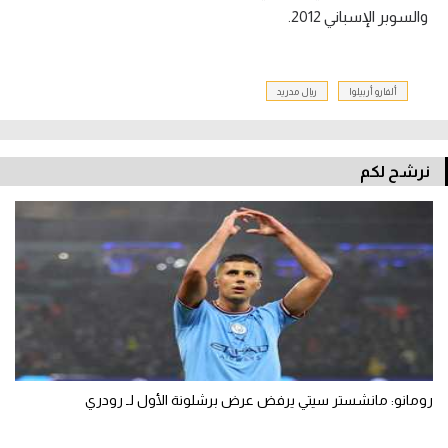
والسوبر الإسباني 2012.
ألفارو أربيلوا
ريال مدريد
نرشح لكم
رومانو: مانشستر سيتي يرفض عرض برشلونة الأول لـ رودري