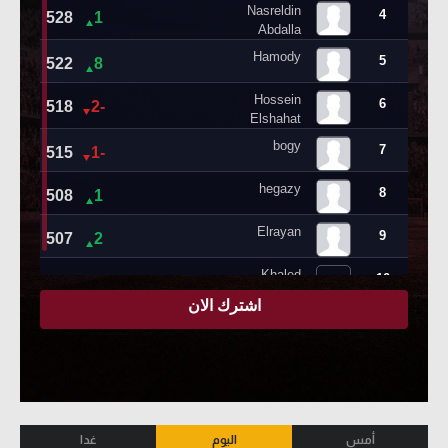
أمس
اليوم
غدا