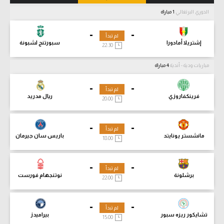
الدوري البرتغالي
1 مباراة
-
-
لم تبدأ
إشتريلا أمادورا
سبورتنج لشبونة
22:30
مباريات ودية - أندية
4 مباراة
-
-
لم تبدأ
فرينكفاروزي
ريال مدريد
20:00
-
-
لم تبدأ
مانشستر يونايتد
باريس سان جيرمان
18:00
-
-
لم تبدأ
برشلونة
نوتنجهام فورست
22:00
-
-
لم تبدأ
تشايكور ريزه سبور
بيراميدز
15:00