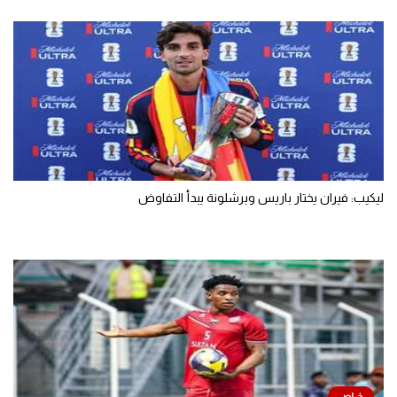
ليكيب: فيران يختار باريس وبرشلونة يبدأ التفاوض