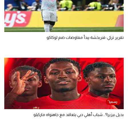
تقرير تركي: فنربخشة يبدأ مفاوضات ضم لوكاكو
بديل بيزيرا؟.. شباب أهلي دبي يتعاقد مع جاهنواه ماركيلو