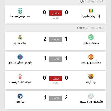
الدوري البرتغالي
1 مباراة
0
0
مباشر
إشتريلا أمادورا
سبورتنج لشبونة
02:28
مباريات ودية - أندية
4 مباراة
2
1
انتهت
فرينكفاروزي
ريال مدريد
1
1
انتهت
مانشستر يونايتد
باريس سان جيرمان
0
0
مباشر
برشلونة
نوتنجهام فورست
23:16
1
2
انتهت
تشايكور ريزه سبور
بيراميدز