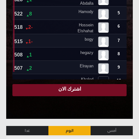
أمس
اليوم
غدا