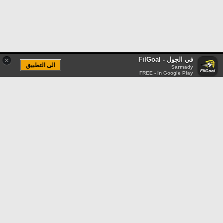
في الجول - FilGoal
×
الى التطبيق
Sarmady
FREE - In Google Play