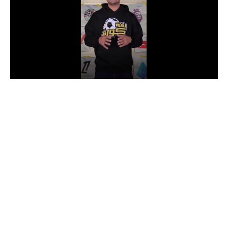
الدوري السعودي للمحترفين
دوري أبطال أوروبا
دوري أبطال إفريقيا
كل البطولات
أقسام
الكرة المصرية
الدوري المصري
الكرة الأوروبية
الكرة الإفريقية
منتخب مصر