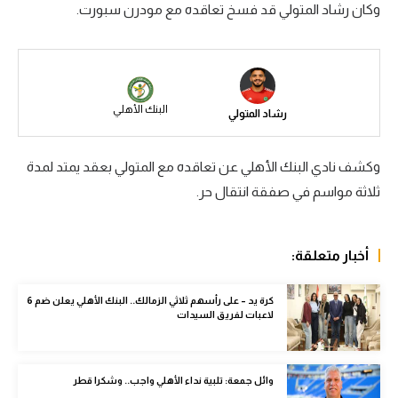
وكان رشاد المتولي قد فسخ تعاقده مع مودرن سبورت.
سعودي في الجول
الدوري الإنجليزي
الدوري الإسباني
البنك الأهلي
رشاد المتولي
دوري أبطال أوروبا
القسم الثاني
وكشف نادي البنك الأهلي عن تعاقده مع المتولي بعقد يمتد لمدة
ثلاثة مواسم في صفقة انتقال حر.
رياضات أخرى
أمم إفريقيا
أخبار متعلقة:
كرة السلة الأمريكية
كرة يد – على رأسهم ثلاثي الزمالك.. البنك الأهلي يعلن ضم 6
كرة سلة
لاعبات لفريق السيدات
كرة يد
كرة طائرة
وائل جمعة: تلبية نداء الأهلي واجب.. وشكرا قطر