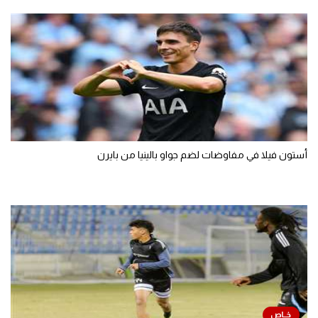
أستون فيلا في مفاوضات لضم جواو بالينيا من بايرن