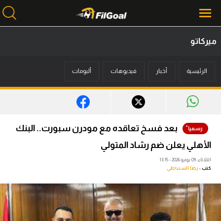
ميركاتو
محتوى إخباري
الرئيسية
أخبار
فيديوهات
ألبومات
الرئيسية
أخبار
مباريات
بعد فسخ تعاقده مع مودرن سبورت.. البنك
ميركاتو
الأهلي يعلن ضم رشاد المتولي
فانتازي في الجول
الثلاثاء، 09 يونيو 2026 - 13:15
كتب :
رضا السنباطي
مسابقة التوقعات
فيديوهات
عدسات