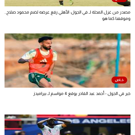
مصدر من غزل المحلة لـ في الجول: الأهلي رفع عرضه لضم محمود صلاح..
وموقفنا كما هو
خبر في الجول - أحمد عبد القادر يوقع 4 مواسم لـ بيراميدز