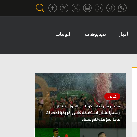
أخبار
فيديوهات
ألبومات
أقسام خاصة
Gamers
يكية
ميركاتو
تحقيق في الجول
تقرير في الجول
تحليل في الجول
مصدر من اتحاد الكرة لـ في الجول: ننتظر ردا
حكايات في الجول
رسميا بشأن استضافة كأس إفريقيا تحت 23
عاما المؤهلة للأولمبياد
كويز في الجول
فيديو في الجول