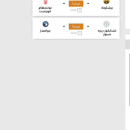
-
-
لم تبدأ
برشلونة
نوتنجهام
22:00
فورست
-
-
لم تبدأ
تشايكور ريزه
بيراميدز
15:00
سبور