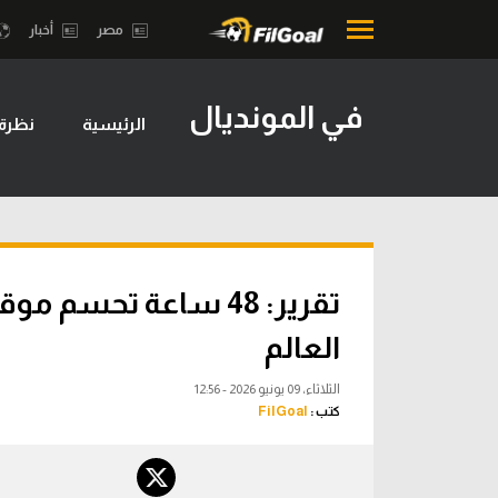
مصر
أخبار
في المونديال
الرئيسية
نظرة
محتوى إخباري
بطولات
الرئيسية
أمريكا 2026
أخبار
الدوري ا
مباريات
الدوري الإ
تقرير: 48 ساعة تحس
ميركاتو
الدوري ال
العالم
فانتازي في الجول
الدوري ال
الثلاثاء، 09 يونيو 2026 - 12:56
مسابقة التوقعات
كتب :
FilGoal
الدوري الأ
فيديوهات
الدوري ا
عدسات