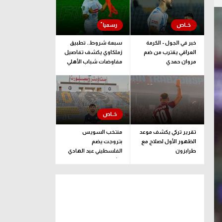
خبر في الجول - الكرمة
سبعة شروط.. تطبيق
العراقي يقترب من ضم
زملكاوي يكشف تفاصيل
مروان حمدي
مفاوضات شباب الأهلي
لضم بيزيرا قبل غلق
الملف
تقرير تركي يكشف موعد
منتخب السويس
الظهور الأول لصلاح مع
بتروجت يضم
طرابزون
الفلسطيني عبد الهادي
راشد