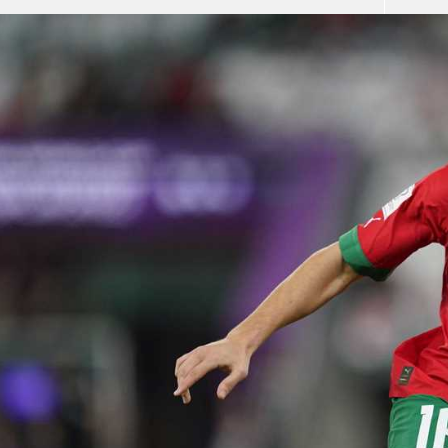
آسيا
دوري أبطال أوروبا
لسعودي للمحترفين
أمريكا
القسم الثاني
ل أوروبا
ركن الألعاب
رياضات أخرى
ل إفريقيا