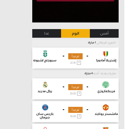
أمس
اليوم
غدا
الدوري البرتغالي
1 مباراة
-
-
لم تبدأ
إشتريلا أمادورا
سبورتنج لشبونة
22:30
مباريات ودية - أندية
4 مباراة
-
-
لم تبدأ
فرينكفاروزي
ريال مدريد
20:00
-
-
لم تبدأ
مانشستر يونايتد
باريس سان
18:00
جيرمان